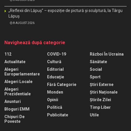
„Reflexii din Lăpuș” – expoziție de pictură și sculptură, la Târgu
Lăpuș
8 AUGUST 2026
Navighează după categorie
112
COVID-19
Război În Ucraina
Actualitate
Cultură
Sănătate
Alegeri
Editorial
Social
Europarlamentare
Educaţie
Sport
Alegeri Locale
Fără Categorie
Știri Externe
Alegeri
Monden
Știri Naționale
Prezidentiale
Opinii
Știrile Zilei
Anunturi
Politică
Timp Liber
Bloguri EMM
Publicitate
Utile
Chipuri De
Poveste