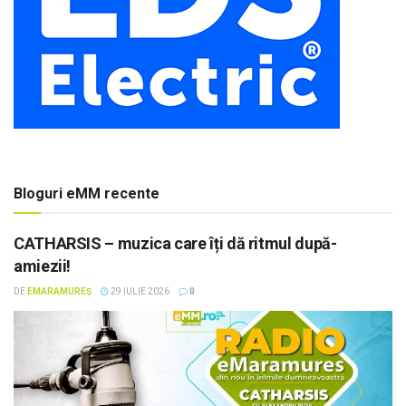
Bloguri eMM recente
CATHARSIS – muzica care îți dă ritmul după-
amiezii!
DE
EMARAMUREȘ
29 IULIE 2026
0