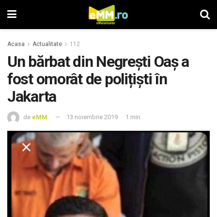
Acasa
Actualitate
112
Un bărbat din Negrești Oaş a
fost omorât de polițiști în
Jakarta
de
eMM
13 noiembrie 2019
1 min