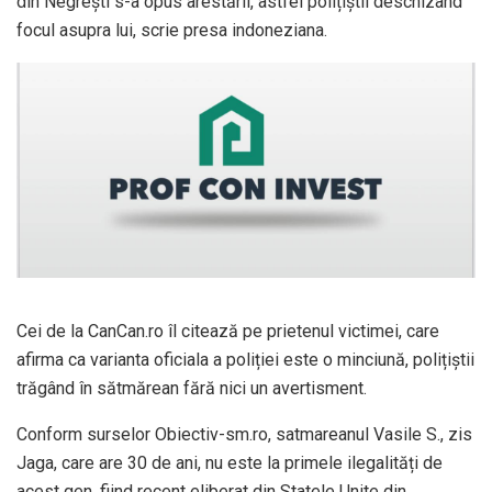
din Negrești s-a opus arestării, astfel polițiștii deschizând
focul asupra lui, scrie presa indoneziana.
Cei de la CanCan.ro îl citează pe prietenul victimei, care
afirma ca varianta oficiala a poliției este o minciună, polițiștii
trăgând în sătmărean fără nici un avertisment.
Conform surselor Obiectiv-sm.ro, satmareanul Vasile S., zis
Jaga, care are 30 de ani, nu este la primele ilegalități de
acest gen, fiind recent eliberat din Statele Unite din