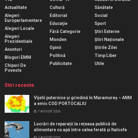
Actualitate
Cultură
Sănătate
Alegeri
Editorial
Social
Europarlamentare
Educaţie
Sport
Alegeri Locale
Fără Categorie
Știri Externe
Alegeri
Monden
Știri Naționale
Prezidentiale
Opinii
Știrile Zilei
Anunturi
Politică
Timp Liber
Bloguri EMM
Publicitate
Utile
Chipuri De
Poveste
Stiri recente
Vijelii puternice și grindină în Maramureș – ANM
a emis COD PORTOCALIU
7 AUGUST 2026
Lucrări de reparații la rețeaua publică de
alimentare cu apă între calea ferată și Italsofa
7 AUGUST 2026