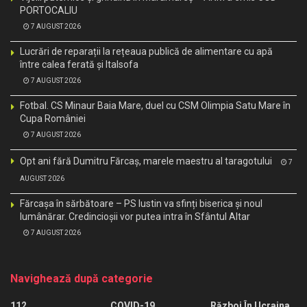
PORTOCALIU
7 AUGUST 2026
Lucrări de reparații la rețeaua publică de alimentare cu apă
între calea ferată și Italsofa
7 AUGUST 2026
Fotbal. CS Minaur Baia Mare, duel cu CSM Olimpia Satu Mare în
Cupa României
7 AUGUST 2026
Opt ani fără Dumitru Fărcaș, marele maestru al taragotului
7
AUGUST 2026
Fărcașa în sărbătoare – PS Iustin va sfinți biserica și noul
lumânărar. Credincioșii vor putea intra în Sfântul Altar
7 AUGUST 2026
Navighează după categorie
112
COVID-19
Război În Ucraina