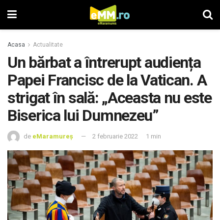
Acasa
Actualitate
Un bărbat a întrerupt audiența
Papei Francisc de la Vatican. A
strigat în sală: „Aceasta nu este
Biserica lui Dumnezeu”
de
eMaramureș
2 februarie 2022
1 min