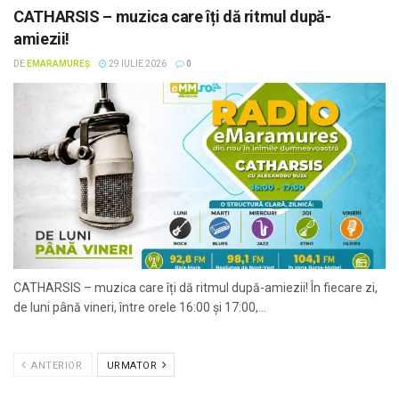
CATHARSIS – muzica care îți dă ritmul după-
amiezii!
DE
EMARAMUREȘ
29 IULIE 2026
0
CATHARSIS – muzica care îți dă ritmul după-amiezii! În fiecare zi,
de luni până vineri, între orele 16:00 și 17:00,...
ANTERIOR
URMATOR