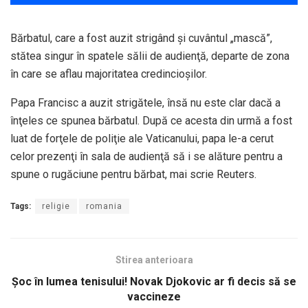
Bărbatul, care a fost auzit strigând şi cuvântul „mască”,
stătea singur în spatele sălii de audienţă, departe de zona
în care se aflau majoritatea credincioşilor.
Papa Francisc a auzit strigătele, însă nu este clar dacă a
înţeles ce spunea bărbatul. După ce acesta din urmă a fost
luat de forţele de poliţie ale Vaticanului, papa le-a cerut
celor prezenţi în sala de audienţă să i se alăture pentru a
spune o rugăciune pentru bărbat, mai scrie Reuters.
Tags:
religie
romania
Stirea anterioara
Șoc în lumea tenisului! Novak Djokovic ar fi decis să se
vaccineze