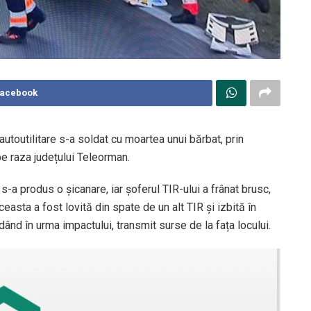
Facebook
i autoutilitare s-a soldat cu moartea unui bărbat, prin
pe raza județului Teleorman.
s-a produs o șicanare, iar șoferul TIR-ului a frânat brusc,
easta a fost lovită din spate de un alt TIR și izbită în
ând în urma impactului, transmit surse de la fața locului.