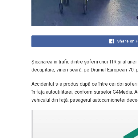
Share on 
Șicanarea în trafic dintre șoferii unui TIR și al une
decapitare, vineri seară, pe Drumul European 70, 
Accidentul s-a produs după ce între cei doi șoferi 
în fața autoutilitarei, conform surselor G4Media. Ac
vehiculul din față, pasagerul autocamionetei deced