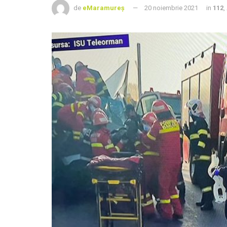
de
eMaramureș
20 noiembrie 2021
in
112
,