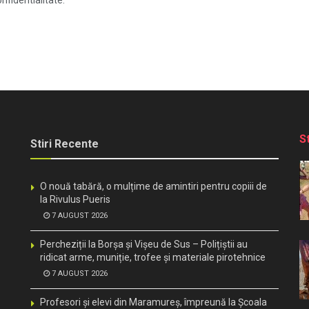
nfidentialitate.
S
Stiri Recente
O nouă tabără, o mulțime de amintiri pentru copiii de
la Rivulus Pueris
7 AUGUST 2026
Percheziții la Borșa și Vișeu de Sus – Polițiștii au
ridicat arme, muniție, trofee și materiale pirotehnice
7 AUGUST 2026
Profesori și elevi din Maramureș, împreună la Școala