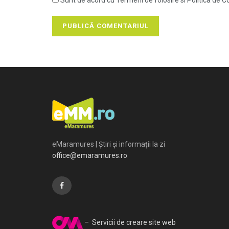
Sunt de acord cu Termeni de folosire si Politica de Co
eMaramures | Știri și informații la zi
office@emaramures.ro
– Servicii de creare site web