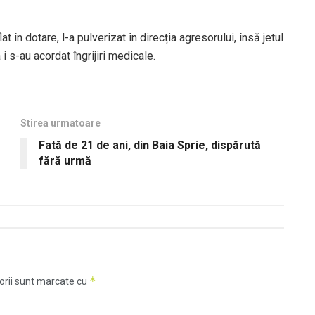
t în dotare, l-a pulverizat în direcția agresorului, însă jetul
 i s-au acordat îngrijiri medicale.
Stirea urmatoare
Fată de 21 de ani, din Baia Sprie, dispărută
fără urmă
*
orii sunt marcate cu