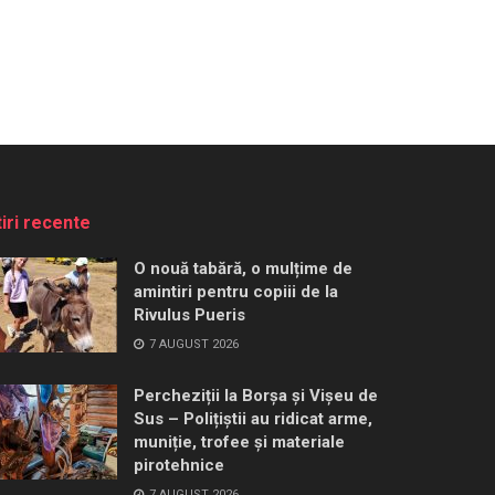
tiri recente
O nouă tabără, o mulțime de
amintiri pentru copiii de la
Rivulus Pueris
7 AUGUST 2026
Percheziții la Borșa și Vișeu de
Sus – Polițiștii au ridicat arme,
muniție, trofee și materiale
pirotehnice
7 AUGUST 2026