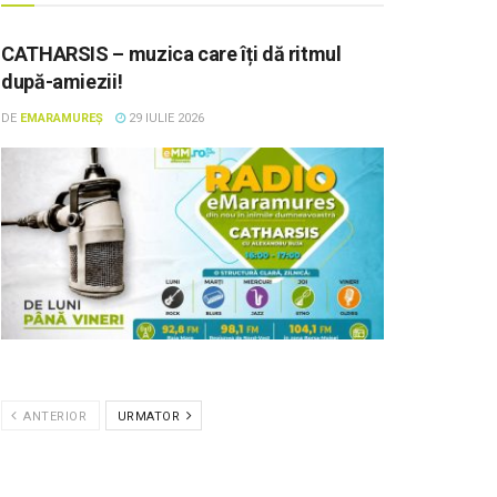
CATHARSIS – muzica care îți dă ritmul
după-amiezii!
DE
EMARAMUREȘ
29 IULIE 2026
ANTERIOR
URMATOR