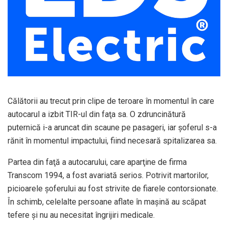
Călătorii au trecut prin clipe de teroare în momentul în care
autocarul a izbit TIR-ul din faţa sa. O zdruncinătură
puternică i-a aruncat din scaune pe pasageri, iar şoferul s-a
rănit în momentul impactului, fiind necesară spitalizarea sa.
Partea din faţă a autocarului, care aparţine de firma
Transcom 1994, a fost avariată serios. Potrivit martorilor,
picioarele şoferului au fost strivite de fiarele contorsionate.
În schimb, celelalte persoane aflate în maşină au scăpat
tefere şi nu au necesitat îngrijiri medicale.