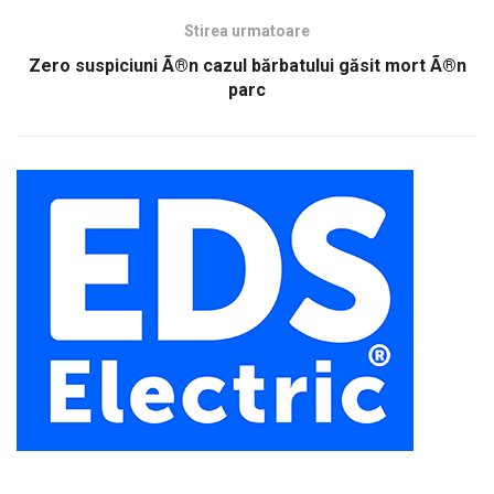
Stirea urmatoare
Zero suspiciuni Ã®n cazul bărbatului găsit mort Ã®n
parc