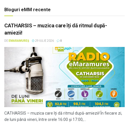
Bloguri eMM recente
CATHARSIS – muzica care îți dă ritmul după-
amiezii!
DE
EMARAMUREȘ
29 IULIE 2026
0
CATHARSIS – muzica care îți dă ritmul după-amiezii! În fiecare zi,
de luni până vineri, între orele 16:00 și 17:00,...