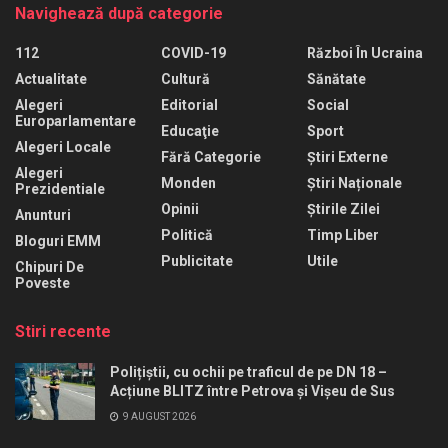
Navighează după categorie
112
COVID-19
Război În Ucraina
Actualitate
Cultură
Sănătate
Alegeri
Editorial
Social
Europarlamentare
Educaţie
Sport
Alegeri Locale
Fără Categorie
Știri Externe
Alegeri
Monden
Știri Naționale
Prezidentiale
Opinii
Știrile Zilei
Anunturi
Politică
Timp Liber
Bloguri EMM
Publicitate
Utile
Chipuri De
Poveste
Stiri recente
Polițiștii, cu ochii pe traficul de pe DN 18 –
Acțiune BLITZ între Petrova și Vișeu de Sus
9 AUGUST 2026