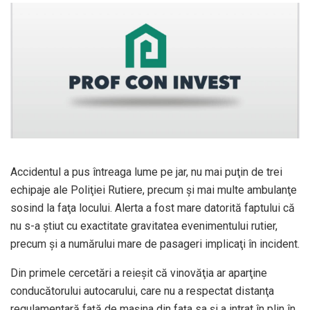
Accidentul a pus întreaga lume pe jar, nu mai puţin de trei
echipaje ale Poliţiei Rutiere, precum şi mai multe ambulanţe
sosind la faţa locului. Alerta a fost mare datorită faptului că
nu s-a ştiut cu exactitate gravitatea evenimentului rutier,
precum şi a numărului mare de pasageri implicaţi în incident.
Din primele cercetări a reieşit că vinovăţia ar aparţine
conducătorului autocarului, care nu a respectat distanţa
regulamentară faţă de maşina din faţa sa şi a intrat în plin în