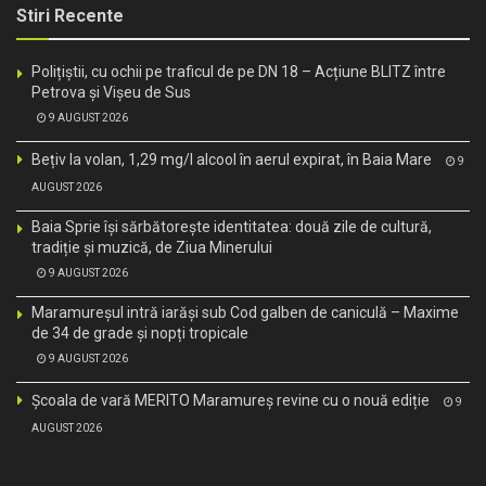
Stiri Recente
Polițiștii, cu ochii pe traficul de pe DN 18 – Acțiune BLITZ între
Petrova și Vișeu de Sus
9 AUGUST 2026
Bețiv la volan, 1,29 mg/l alcool în aerul expirat, în Baia Mare
9
AUGUST 2026
Baia Sprie își sărbătorește identitatea: două zile de cultură,
tradiție și muzică, de Ziua Minerului
9 AUGUST 2026
Maramureșul intră iarăși sub Cod galben de caniculă – Maxime
de 34 de grade și nopți tropicale
9 AUGUST 2026
Școala de vară MERITO Maramureș revine cu o nouă ediție
9
AUGUST 2026