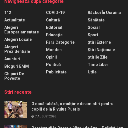
Navighează după categorie
112
COVID-19
Război În Ucraina
Actualitate
Cultură
Sănătate
Alegeri
Editorial
Social
Europarlamentare
Educaţie
Sport
Alegeri Locale
Fără Categorie
Știri Externe
Alegeri
Monden
Știri Naționale
Prezidentiale
Opinii
Știrile Zilei
Anunturi
Politică
Timp Liber
Bloguri EMM
Publicitate
Utile
Chipuri De
Poveste
Stiri recente
O nouă tabără, o mulțime de amintiri pentru
copiii de la Rivulus Pueris
7 AUGUST 2026