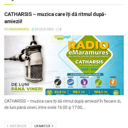
CATHARSIS – muzica care îți dă ritmul după-
amiezii!
DE
EMARAMUREȘ
29 IULIE 2026
0
CATHARSIS – muzica care îți dă ritmul după-amiezii! În fiecare zi,
de luni până vineri, între orele 16:00 și 17:00,...
ANTERIOR
URMATOR