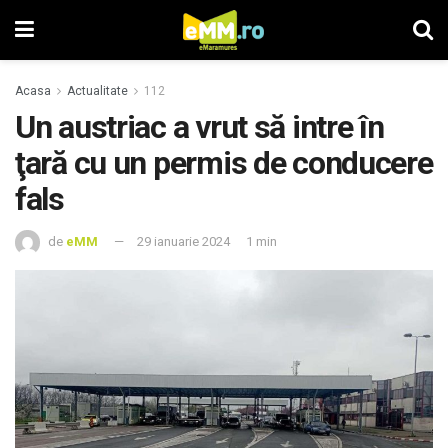
Acasa
Actualitate
112
Un austriac a vrut să intre în
ţară cu un permis de conducere
fals
de
eMM
29 ianuarie 2024
1 min