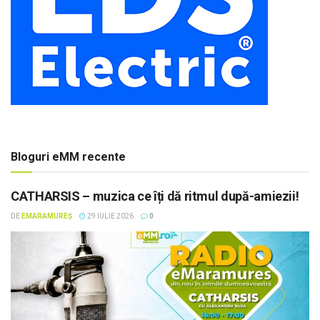
Bloguri eMM recente
CATHARSIS – muzica ce îți dă ritmul după-amiezii!
DE
EMARAMUREȘ
29 IULIE 2026
0