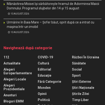
Mănăstirea Moisei își sărbătorește hramul de Adormirea Maicii
Domnului. Programul slujbelor din 14 și 15 august
10 AUGUST 2026
Urmărire în Baia Mare – Șofer băut, oprit după ce a intrat cu
mașina într-un imobil
10 AUGUST 2026
Navighează după categorie
112
COVID-19
Război În Ucraina
Actualitate
Cultură
Sănătate
Alegeri
Editorial
Social
Europarlamentare
Educaţie
Sport
Alegeri Locale
Fără Categorie
Știri Externe
Alegeri
Monden
Știri Naționale
Prezidentiale
Opinii
Știrile Zilei
Anunturi
Politică
Timp Liber
Bloguri EMM