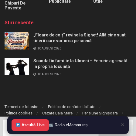
Publicitate
Utile
Chipuri De
Poveste
Stiri recente
„Floare de colț” revine la Sighet! Află cine sunt
tinerii care vor urca pe scenă
10 AUGUST 2026
Scandal în familie la Ulmeni – Femeie agresată
în propria locuință
10 AUGUST 2026
Termeni de folosire
Politica de confidentialitate
Politica cookies
Cazare Baia Mare
Pensiune Sighișoara
✕
Ascultă Live
Radio eMaramureș
© 2020 eMaramures. Toate drepturile rezervate.