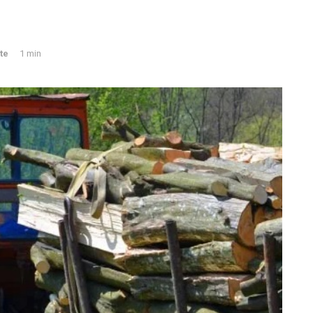
te
1 min