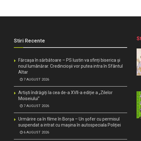
S
Stiri Recente
Fărcașa în sărbătoare – PS Iustin va sfinți biserica și
noul lumânărar. Credincioșii vor putea intra în Sfântul
Altar
7 AUGUST 2026
Artiști îndrăgiți la cea de-a XVII-a ediție a „Zilelor
Moiseiului”
7 AUGUST 2026
Urmărire ca în filme în Borșa – Un șofer cu permisul
suspendat a intrat cu mașina în autospeciala Poliției
6 AUGUST 2026