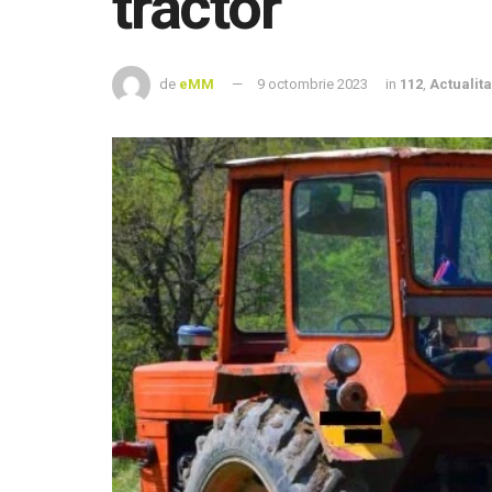
tractor
de
eMM
9 octombrie 2023
in
112
,
Actualita