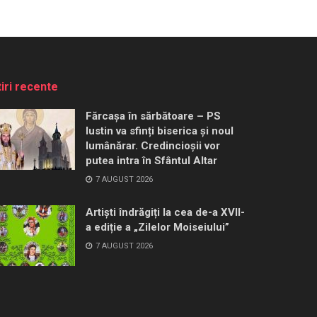
tiri recente
Fărcașa în sărbătoare – PS
Iustin va sfinți biserica și noul
lumânărar. Credincioșii vor
putea intra în Sfântul Altar
7 AUGUST 2026
Artiști îndrăgiți la cea de-a XVII-
a ediție a „Zilelor Moiseiului”
7 AUGUST 2026