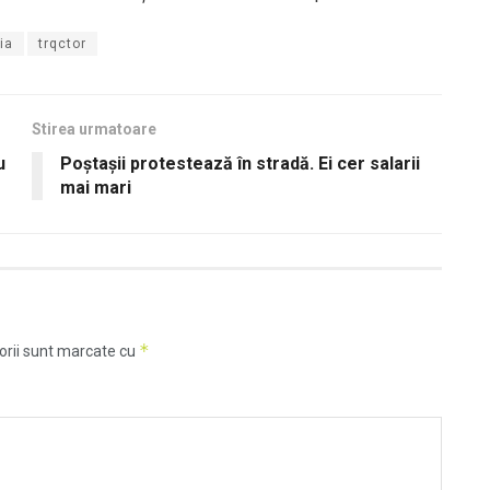
ia
trqctor
Stirea urmatoare
u
Poştaşii protestează în stradă. Ei cer salarii
mai mari
*
orii sunt marcate cu