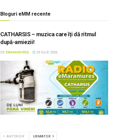
Bloguri eMM recente
CATHARSIS – muzica care îți dă ritmul
după-amiezii!
DE
EMARAMUREȘ
29 IULIE 2026
ANTERIOR
URMATOR