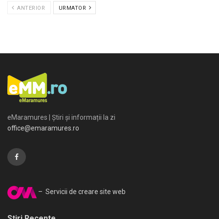
ANTERIOR
URMATOR
eMaramures | Știri și informații la zi
office@emaramures.ro
– Servicii de creare site web
Stiri Recente