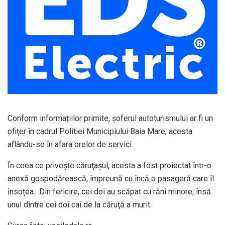
Conform informațiilor primite, șoferul autoturismului ar fi un
ofiţer în cadrul Politiei Municipiului Baia Mare, acesta
aflându-se în afara orelor de servici.
În ceea ce privește căruţaşul, acesta a fost proiectat într-o
anexă gospodărească, împreună cu încă o pasageră care îl
însoțea. Din fericire, cei doi au scăpat cu răni minore, însă
unul dintre cei doi cai de la căruţă a murit.