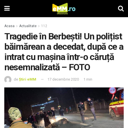
Acasa
Actualitate
112
Tragedie în Berbești! Un polițist
băimărean a decedat, după ce a
intrat cu mașina într-o căruță
nesemnalizată – FOTO
de
Știri eMM
17 decembrie 2020
1 min