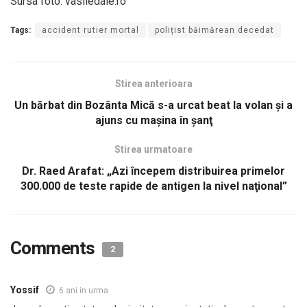
Sursa foto: vasiledale.ro
Tags:
accident rutier mortal
polițist băimărean decedat
Stirea anterioara
Un bărbat din Bozânta Mică s-a urcat beat la volan şi a
ajuns cu maşina în şanţ
Stirea urmatoare
Dr. Raed Arafat: „Azi începem distribuirea primelor
300.000 de teste rapide de antigen la nivel naţional”
Comments
2
Yossif
6 ani in urma