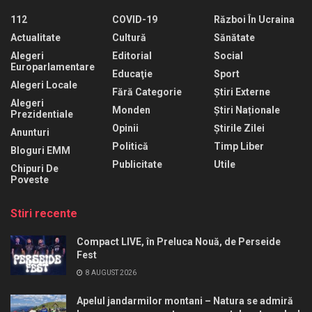
112
COVID-19
Război În Ucraina
Actualitate
Cultură
Sănătate
Alegeri
Editorial
Social
Europarlamentare
Educaţie
Sport
Alegeri Locale
Fără Categorie
Știri Externe
Alegeri
Monden
Știri Naționale
Prezidentiale
Opinii
Știrile Zilei
Anunturi
Politică
Timp Liber
Bloguri EMM
Publicitate
Utile
Chipuri De
Poveste
Stiri recente
Compact LIVE, în Preluca Nouă, de Perseide
Fest
8 AUGUST 2026
Apelul jandarmilor montani – Natura se admiră