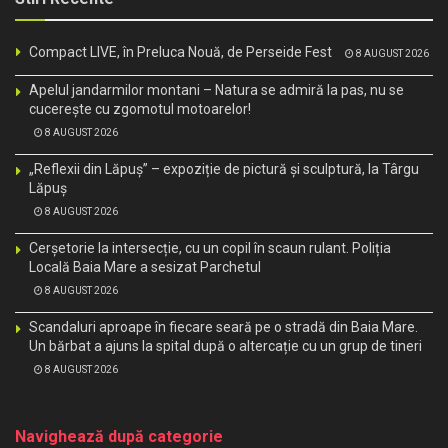
Compact LIVE, în Preluca Nouă, de Perseide Fest
8 AUGUST 2026
Apelul jandarmilor montani – Natura se admiră la pas, nu se
cucerește cu zgomotul motoarelor!
8 AUGUST 2026
„Reflexii din Lăpuș” – expoziție de pictură și sculptură, la Târgu
Lăpuș
8 AUGUST 2026
Cerșetorie la intersecție, cu un copil în scaun rulant. Poliția
Locală Baia Mare a sesizat Parchetul
8 AUGUST 2026
Scandaluri aproape în fiecare seară pe o stradă din Baia Mare.
Un bărbat a ajuns la spital după o altercație cu un grup de tineri
8 AUGUST 2026
Navighează după categorie