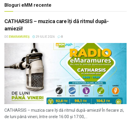
Bloguri eMM recente
CATHARSIS – muzica care îți dă ritmul după-
amiezii!
DE
EMARAMUREȘ
29 IULIE 2026
0
CATHARSIS – muzica care îți dă ritmul după-amiezii! În fiecare zi,
de luni până vineri, între orele 16:00 și 17:00,...