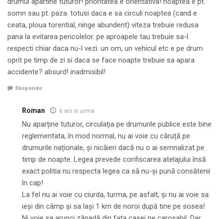
drumul apartine tuturor! prioritatea e orientativa! noaptea e pt.
somn sau pt. paza. totusi daca e sa circuli noaptea (cand e
ceata, ploua torential, ninge abundent) viteza trebuie redusa
pana la evitarea pericolelor. pe aproapele tau trebuie sa-l
respecti chiar daca nu-l vezi. un om, un vehicul etc e pe drum
oprit pe timp de zi si daca se face noapte trebuie sa apara
accidente? absurd! inadmisibil!
Răspunde
Roman
6 ani in urma
Nu aparține tuturor, circulația pe drumurile publice este bine
reglementata, în mod normal, nu ai voie cu căruță pe
drumurile naționale, și nicăieri dacă nu o ai semnalizat pe
timp de noapte. Legea prevede confiscarea atelajului însă
exact politia nu respecta legea ca să nu-și pună consătenii
în cap!
La fel nu ai voie cu ciurda, turma, pe asfalt, și nu ai voie sa
ieși din câmp și sa lași 1 km de noroi după tine pe sosea!
Ni voie sa arunci zăpadă din fata casei pe carosabil. Dar