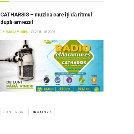
CATHARSIS – muzica care îți dă ritmul
după-amiezii!
DE
EMARAMUREȘ
29 IULIE 2026
ANTERIOR
URMATOR