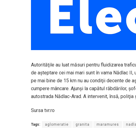
Autorităţile au luat măsuri pentru fluidizarea trafi
de aşteptare cei mai mari sunt în vama Nădlac II, 
pe mai bine de 15 km nu au condiţii decente de aş
cumpere mâncare. Ajunşi la capătul răbdărilor, şo
autostrada Nădlac-Arad. A intervenit, însă, poliţia 
Sursa tvr.ro
Tags:
aglomeratie
granita
maramures
nadl