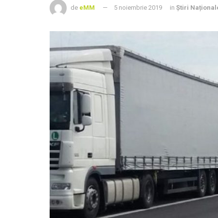
de
eMM
5 noiembrie 2019
in
Știri Național