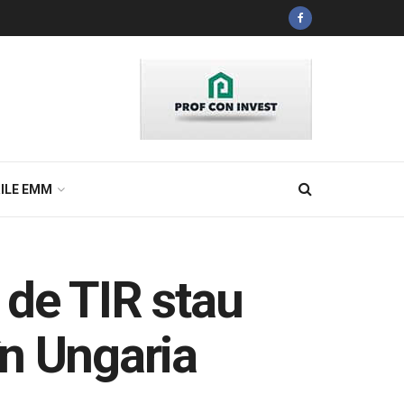
ILE EMM
i de TIR stau
în Ungaria