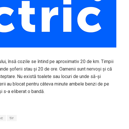
cului, însă cozile se întind pe aproximativ 20 de km. Timpii
unde şoferii stau şi 20 de ore. Oamenii sunt nervoşi şi că
teptare. Nu există toalete sau locuri de unde să-şi
ferii au blocat pentru câteva minute ambele benzi de pe
şi s-a eliberat o bandă.
ac
tir