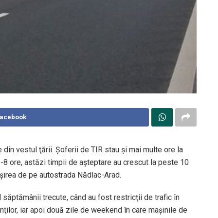
Facebook
 din vestul ţării. Şoferii de TIR stau şi mai multe ore la
 6-8 ore, astăzi timpii de aşteptare au crescut la peste 10
 ieşirea de pe autostrada Nădlac-Arad.
l săptămânii trecute, când au fost restricţii de trafic în
inţilor, iar apoi două zile de weekend în care maşinile de