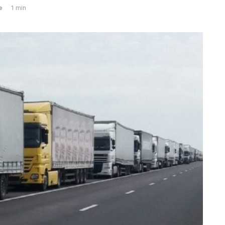
e
1 min