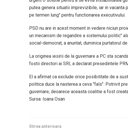
urgent o solutie pentru a se evita instabilitatea gu
putea genera situatii imprevizibile, iar in vacanta 
pe termen lung" pentru functionarea executivului.
PSD nu are in acest moment in vedere niciun proiect
un mecanism de regandire a sistemului politic" alat
social-democrat, a anuntat, duminica purtatorul de
La originea iesirii de la guvernare a PC sta scandal
fostii directori ai SRI, a declarat presedintele PR
El a afirmat ca exclude orice posibilitate de a su
politica duce la nasterea a ceva "fals". Potrivit p
guvernare, deoarece aceasta coalitie a fost creata i
Sursa: Ioana Osan
Stirea anterioara