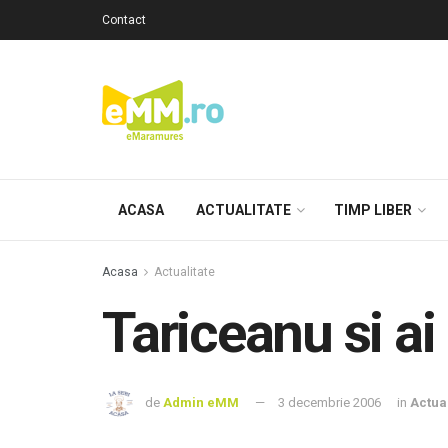
Contact
ACASA
ACTUALITATE
TIMP LIBER
Acasa
Actualitate
Tariceanu si ai 
de
Admin eMM
3 decembrie 2006
in
Actual