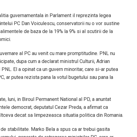
alitia guvernamentala in Parlament il reprezinta legea
intelui PC Dan Voiculescu, conservatorii nu o vor sustine
 alimentele de baza de la 19% la 9% si al scutirii de la
omici.
a guvernare al PC au venit cu mare promptitudine. PNL nu
cipate, dupa cum a declarat ministrul Culturii, Adrian
PNL. El a opinat ca un guvern minoritar, care si-ar putea
C, ar putea rezista pana la votul bugetului sau pana la
ate, luni, in Biroul Permanent National al PD, a anuntat
ntele democrat, deputatul Cezar Preda, a afirmat ca
altceva decat sa limpezeasca situatia politica din Romania.
 stabilitate. Marko Bela a spus ca ar trebui gasita