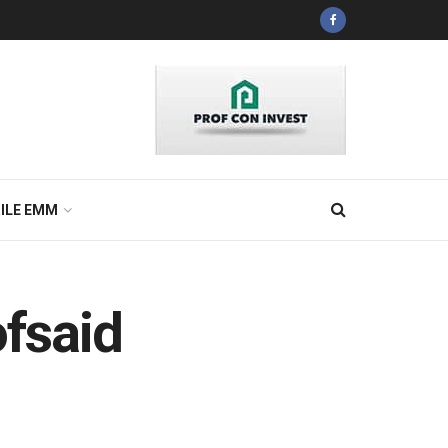
ILE EMM
ofsaid