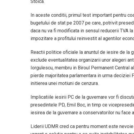
Stoica.
In aceste conditii, primul test important pentru co
bugetului de stat pe 2007 pe care, potrivit presed
daca nu va fi modificata in sensul reducerii TVA la
impozitare a profitului reinvestit al agentilor econ
Reactii politice oficiale la anuntul de iesire de l
exclude eventualitatea organizarii unor alegeri anti
Iorgulescu, membru in Biroul Permanent Central al 
pierde majoritatea parlamentara in urma deciziei P
initierea unei motiuni de cenzura.
Implicatiile iesirii PC de la guvernare vor fi discut
presedintele PD, Emil Boc, in timp ce vicepresedi
iesirea de la guvernare a conservatorilor nu face 
Liderii UDMR cred ca pentru moment este nevoie de