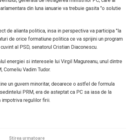
vernului, generata de retragerea ministrilor PC, care ar
parlamentara din luna ianuarie va trebuie gasita "o solutie
 de alianta politica, insa in perspectiva va participa "la
uri de orice formatiune politica ce va sprijini un program
 cuvint al PSD, senatorul Cristian Diaconescu.
ul energiei si interesele lui Virgil Magureanu, unul dintre
M, Corneliu Vadim Tudor.
stine un guvern minoritar, deoarece o astfel de formula
resedintelui PRM, era de asteptat ca PC sa iasa de la
mpotriva regulilor firii.
Stirea urmatoare