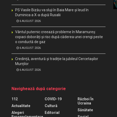
PS Vasile Bizău va sluji în Baia Mare și Ieud în
Duminica a X-a după Rusalii
6 AUGUST 2026
Vântul puternic creează probleme în Maramureș:
copaci doborâți și risc după căderea unei crengi peste
o conductă de gaz
6 AUGUST 2026
Credință, aventură și tradiție la jubileul Cercetașilor
Munților
6 AUGUST 2026
Navighează după categorie
112
COVID-19
Război În
Ucraina
Actualitate
Cultură
Sănătate
Alegeri
Editorial
Europarlamentare
Social