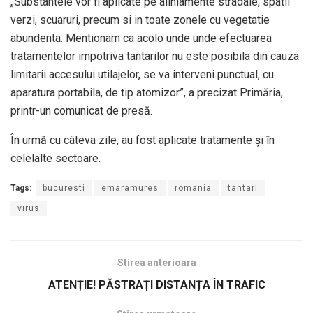
„Substantele vor fi aplicate pe aliniamente stradale, spatii
verzi, scuaruri, precum si in toate zonele cu vegetatie
abundenta. Mentionam ca acolo unde unde efectuarea
tratamentelor impotriva tantarilor nu este posibila din cauza
limitarii accesului utilajelor, se va interveni punctual, cu
aparatura portabila, de tip atomizor”, a precizat Primăria,
printr-un comunicat de presă.
În urmă cu câteva zile, au fost aplicate tratamente şi în
celelalte sectoare.
Tags:
bucuresti
emaramures
romania
tantari
virus
Stirea anterioara
ATENȚIE! PĂSTRAȚI DISTANȚA ÎN TRAFIC