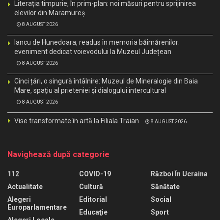
Literația timpurie, în prim-plan: noi măsuri pentru sprijinirea
elevilor din Maramureș
8 AUGUST 2026
Iancu de Hunedoara, readus în memoria băimărenilor:
eveniment dedicat voievodului la Muzeul Județean
8 AUGUST 2026
Cinci țări, o singură întâlnire: Muzeul de Mineralogie din Baia
Mare, spațiu al prieteniei și dialogului intercultural
8 AUGUST 2026
Vise transformate în artă la Filiala Traian
8 AUGUST 2026
Navighează după categorie
112
COVID-19
Război În Ucraina
Actualitate
Cultură
Sănătate
Alegeri
Editorial
Social
Europarlamentare
Educaţie
Sport