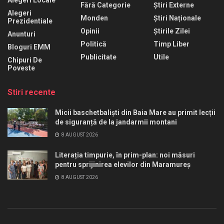
Alegeri Locale
Fără Categorie
Știri Externe
Alegeri
Monden
Știri Naționale
Prezidentiale
Opinii
Știrile Zilei
Anunturi
Politică
Timp Liber
Bloguri EMM
Publicitate
Utile
Chipuri De
Poveste
Stiri recente
Micii baschetbaliști din Baia Mare au primit lecții
de siguranță de la jandarmii montani
8 AUGUST 2026
Literația timpurie, în prim-plan: noi măsuri
pentru sprijinirea elevilor din Maramureș
8 AUGUST 2026