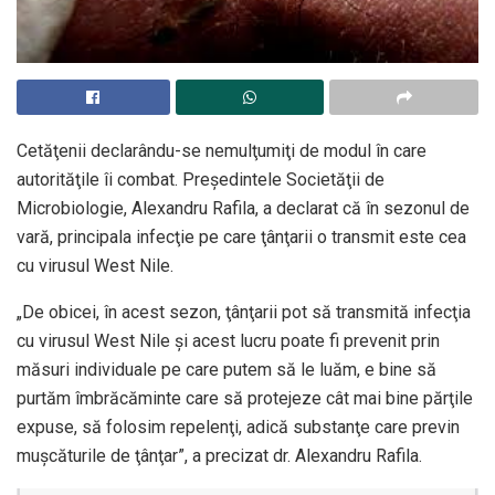
Cetăţenii declarându-se nemulţumiţi de modul în care
autorităţile îi combat. Preşedintele Societăţii de
Microbiologie, Alexandru Rafila, a declarat că în sezonul de
vară, principala infecţie pe care ţânţarii o transmit este cea
cu virusul West Nile.
„De obicei, în acest sezon, ţânţarii pot să transmită infecţia
cu virusul West Nile şi acest lucru poate fi prevenit prin
măsuri individuale pe care putem să le luăm, e bine să
purtăm îmbrăcăminte care să protejeze cât mai bine părţile
expuse, să folosim repelenţi, adică substanţe care previn
muşcăturile de ţânţar”, a precizat dr. Alexandru Rafila.