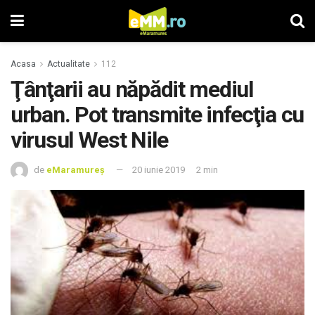
Acasa
Actualitate
112
Ţânţarii au năpădit mediul
urban. Pot transmite infecţia cu
virusul West Nile
de
eMaramureș
20 iunie 2019
2 min