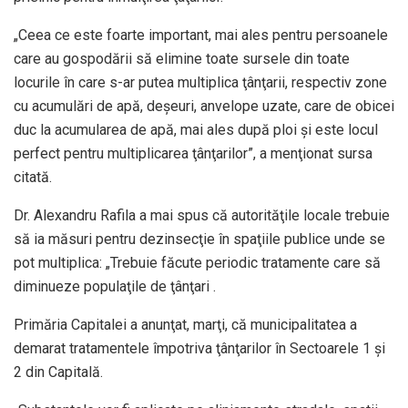
„Ceea ce este foarte important, mai ales pentru persoanele
care au gospodării să elimine toate sursele din toate
locurile în care s-ar putea multiplica ţânţarii, respectiv zone
cu acumulări de apă, deşeuri, anvelope uzate, care de obicei
duc la acumularea de apă, mai ales după ploi şi este locul
perfect pentru multiplicarea ţânţarilor”, a menţionat sursa
citată.
Dr. Alexandru Rafila a mai spus că autorităţile locale trebuie
să ia măsuri pentru dezinsecţie în spaţiile publice unde se
pot multiplica: „Trebuie făcute periodic tratamente care să
diminueze populaţile de ţânţari .
Primăria Capitalei a anunţat, marţi, că municipalitatea a
demarat tratamentele împotriva ţânţarilor în Sectoarele 1 şi
2 din Capitală.