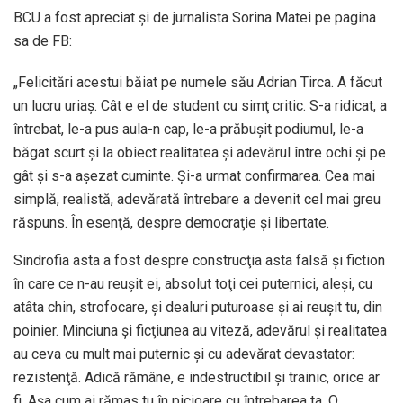
BCU a fost apreciat și de jurnalista Sorina Matei pe pagina
sa de FB:
„
Felicitări
acestui băiat pe numele său Adrian Tirca. A făcut
un lucru uriaş. Cât e el de student cu simţ critic. S-a ridicat, a
întrebat, le-a pus aula-n cap, le-a prăbuşit podiumul, le-a
băgat scurt şi la obiect realitatea şi adevărul între ochi şi pe
gât şi s-a aşezat cuminte. Şi-a urmat confirmarea. Cea mai
simplă, realistă, adevărată întrebare a devenit cel mai greu
răspuns. În esenţă, despre democraţie şi libertate.
Sindrofia asta a fost despre construcţia asta falsă şi fiction
în care ce n-au reuşit ei, absolut toţi cei puternici, aleşi, cu
atâta chin, strofocare, şi dealuri puturoase şi ai reuşit tu, din
poinier. Minciuna şi ficţiunea au viteză, adevărul şi realitatea
au ceva cu mult mai puternic şi cu adevărat devastator:
rezistenţă. Adică rămâne, e indestructibil şi trainic, orice ar
fi. Aşa cum ai rămas tu în picioare cu întrebarea ta. O