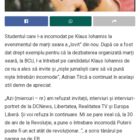
Studentul care l-a incomodat pe Klaus Iohannis la
evenimentul de marți seara a „lovit” din nou. După ce a fost
dat drept exemplu pentru că la dezbaterea organizată marți
seară, la BCU, l-a întrebat pe candidatul Klaus Iohannis de
ce nu a ales să invite şi „nişte jurnalişti care să vă pună
nişte întrebări incomode”, Adrian Tîrcă a continuat în acela
și
stil demn de apreciat.
„Azi (miercuri – nr.) am refuzat invitații, interviuri și interviuri-
portret de la DCNews, Libertatea, Realitatea TV și Europa
Liberă. Și voi refuza în continuare. Mi se pare ireal că, la 30
de ani de la Revoluție, a pune o întrebare incomodă Puterii
poate fi un act atât de revoluționar…“, a scris tânărul pe
pagina sa de FB.