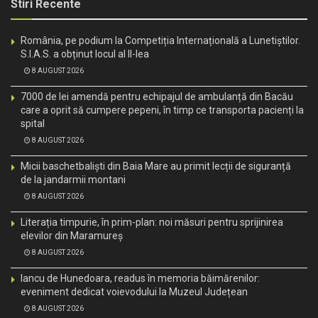
Stiri Recente
România, pe podium la Competiția Internațională a Lunetiștilor.
S.I.A.S. a obținut locul al II-lea
8 AUGUST 2026
7000 de lei amendă pentru echipajul de ambulanță din Bacău
care a oprit să cumpere pepeni, în timp ce transporta pacienți la
spital
8 AUGUST 2026
Micii baschetbaliști din Baia Mare au primit lecții de siguranță
de la jandarmii montani
8 AUGUST 2026
Literația timpurie, în prim-plan: noi măsuri pentru sprijinirea
elevilor din Maramureș
8 AUGUST 2026
Iancu de Hunedoara, readus în memoria băimărenilor:
eveniment dedicat voievodului la Muzeul Județean
8 AUGUST 2026