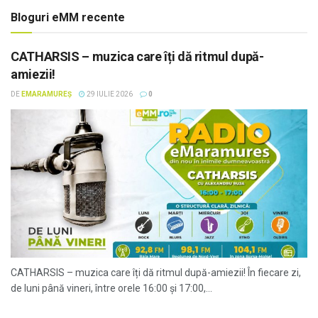
Bloguri eMM recente
CATHARSIS – muzica care îți dă ritmul după-
amiezii!
DE
EMARAMUREȘ
29 IULIE 2026
0
CATHARSIS – muzica care îți dă ritmul după-amiezii! În fiecare zi,
de luni până vineri, între orele 16:00 și 17:00,...