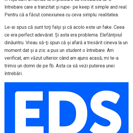
întrebare care a tranzitat şi rupe- pe keep it simple and real.
Pentru că a făcut conexiunea cu ceva simplu: realitatea.
Le-ai spus că sunt toţi falşi şi că acolo este un fake. Ceea
ce era perfect adevărat. Şi asta era problema. Elefănţoiul
dinăuntru. Vreau să-ţi spun că şi afară a tresărit cineva la un
moment dat şi a zis: a pus un student o întrebare. Am
verificat, am văzut ulterior când am ajuns acasă, mi te-a
trimis un domn de pe fb. Asta ca să vezi puterea unei
întrebări.