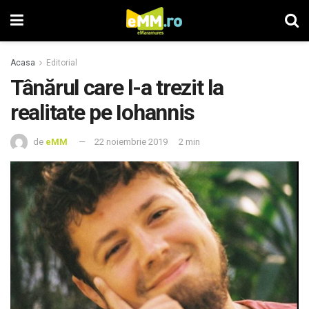
Acasa
Editorial
Tânărul care l-a trezit la
realitate pe Iohannis
de
eMM
22 noiembrie 2019
2 min