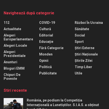
Navighează după categorie
112
COVID-19
Război În Ucraina
Actualitate
Cultură
Sănătate
Alegeri
Editorial
Social
Europarlamentare
Educaţie
Sport
Alegeri Locale
Fără Categorie
Știri Externe
Alegeri
Monden
Știri Naționale
Prezidentiale
Opinii
Știrile Zilei
Anunturi
Politică
Timp Liber
Bloguri EMM
Publicitate
Utile
Chipuri De
Poveste
Stiri recente
România, pe podium la Competiția
Internațională a Lunetiștilor. S.I.A.S. a obținut