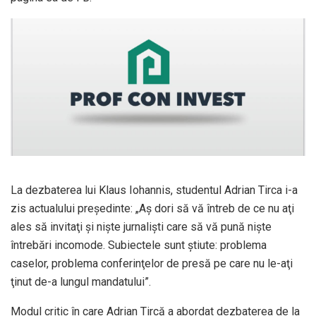
La dezbaterea lui Klaus Iohannis, studentul Adrian Tirca i-a
zis actualului președinte: „Aş dori să vă întreb de ce nu aţi
ales să invitaţi şi nişte jurnalişti care să vă pună nişte
întrebări incomode. Subiectele sunt ştiute: problema
caselor, problema conferinţelor de presă pe care nu le-aţi
ţinut de-a lungul mandatului”.
Modul critic în care Adrian Tircă a abordat dezbaterea de la