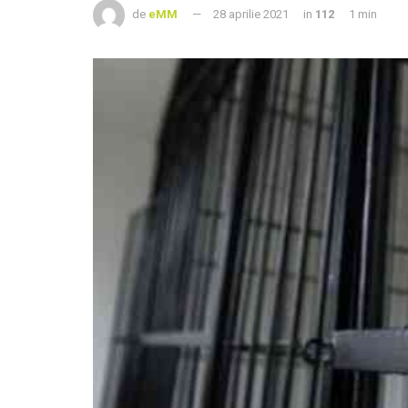
de
eMM
28 aprilie 2021
in
112
1 min