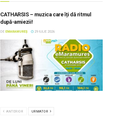
CATHARSIS – muzica care îți dă ritmul
după-amiezii!
DE
EMARAMUREȘ
29 IULIE 2026
ANTERIOR
URMATOR