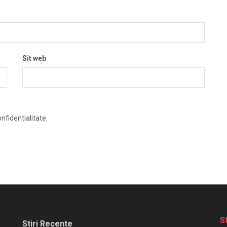
Sit web
nfidentialitate.
S
Stiri Recente