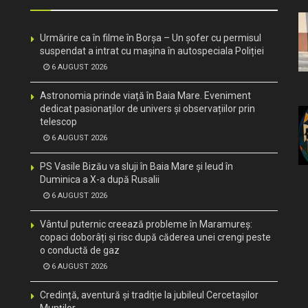
Urmărire ca în filme în Borșa – Un șofer cu permisul
suspendat a intrat cu mașina în autospeciala Poliției
6 AUGUST 2026
Astronomia prinde viață în Baia Mare. Eveniment
dedicat pasionaților de univers și observațiilor prin
telescop
6 AUGUST 2026
PS Vasile Bizău va sluji în Baia Mare și Ieud în
Duminica a X-a după Rusalii
6 AUGUST 2026
Vântul puternic creează probleme în Maramureș:
copaci doborâți și risc după căderea unei crengi peste
o conductă de gaz
6 AUGUST 2026
Credință, aventură și tradiție la jubileul Cercetașilor