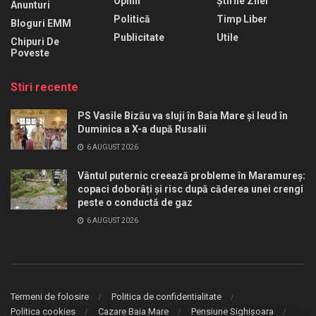
Opinii
Știrile Zilei
Anunturi
Politică
Timp Liber
Bloguri EMM
Publicitate
Utile
Chipuri De
Poveste
Stiri recente
PS Vasile Bizău va sluji în Baia Mare și Ieud în
Duminica a X-a după Rusalii
6 AUGUST 2026
Vântul puternic creează probleme în Maramureș:
copaci doborâți și risc după căderea unei crengi
peste o conductă de gaz
6 AUGUST 2026
Termeni de folosire
Politica de confidentialitate
Politica cookies
Cazare Baia Mare
Pensiune Sighișoara