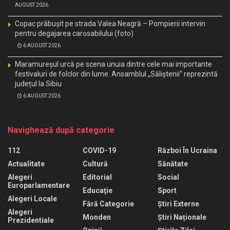
AUGUST 2026
Copac prăbușit pe strada Valea Neagră – Pompierii intervin
pentru degajarea carosabilului (foto)
6 AUGUST 2026
Maramureșul urcă pe scena unuia dintre cele mai importante
festivaluri de folclor din lume. Ansamblul „Săliștenii” reprezintă
județul la Sibiu
6 AUGUST 2026
Navighează după categorie
112
COVID-19
Război În Ucraina
Actualitate
Cultură
Sănătate
Alegeri
Editorial
Social
Europarlamentare
Educaţie
Sport
Alegeri Locale
Fără Categorie
Știri Externe
Alegeri
Monden
Știri Naționale
Prezidentiale