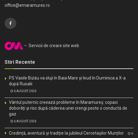
office@emaramures.ro
– Servicii de creare site web
Stiri Recente
PS Vasile Bizău va sluji în Baia Mare și Ieud în Duminica a X-a
după Rusalii
6 AUGUST 2026
Vântul puternic creează probleme în Maramureș: copaci
doborâți și risc după căderea unei crengi peste o conductă de
gaz
6 AUGUST 2026
Credință, aventură și tradiție la jubileul Cercetașilor Munților
6