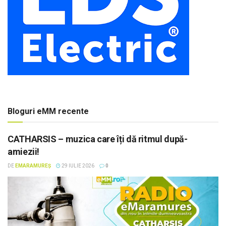
Bloguri eMM recente
CATHARSIS – muzica care îți dă ritmul după-
amiezii!
DE
EMARAMUREȘ
29 IULIE 2026
0