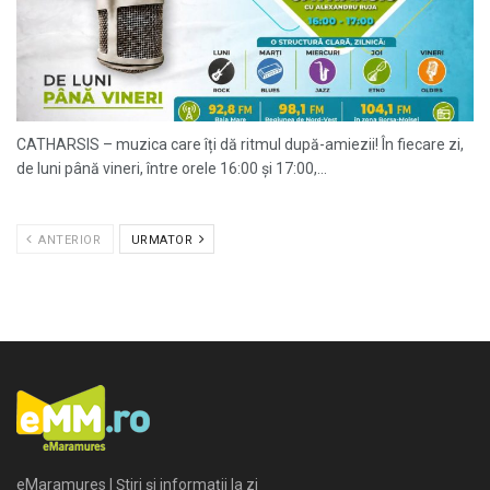
CATHARSIS – muzica care îți dă ritmul după-amiezii! În fiecare zi,
de luni până vineri, între orele 16:00 și 17:00,...
ANTERIOR
URMATOR
eMaramures | Știri și informații la zi