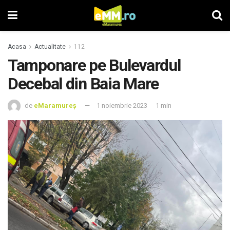
Acasa
Actualitate
112
Tamponare pe Bulevardul
Decebal din Baia Mare
de
eMaramureș
1 noiembrie 2023
1 min