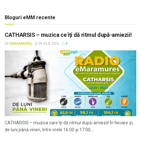
Bloguri eMM recente
CATHARSIS – muzica ce îți dă ritmul după-amiezii!
DE
EMARAMUREȘ
29 IULIE 2026
0
CATHARSIS – muzica care îți dă ritmul după-amiezii! În fiecare zi,
de luni până vineri, între orele 16:00 și 17:00,...