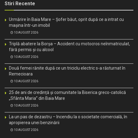
Stiri Recente
Urmărire în Baia Mare – Șofer băut, oprit după ce a intrat cu
mașina într-un imobil
10 AUGUST 2026
Triplă abatere la Borșa – Accident cu motocros neînmatriculat,
fără permis și cu alcool
10 AUGUST 2026
Două femei rănite după ce un triciclu electric s-a răsturnat în
Remecioara
10 AUGUST 2026
25 de ani de credință și comunitate la Biserica greco-catolică
„Sfânta Maria” din Baia Mare
10 AUGUST 2026
La un pas de dezastru – Incendiu la o societate comercială, în
apropierea unei benzinării
10 AUGUST 2026