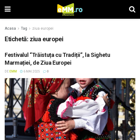
Acasa
Tag
ziua europei
Etichetă: ziua europei
Festivalul “Trăistuța cu Tradiții”, la Sighetu
Marmației, de Ziua Europei
DE
EMM
6 MAI 2025
0