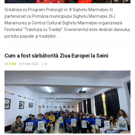
Grădinița cu Program Prelungit nr. 8 Sighetu Marmației, în
parteneriat cu Primăria municipiului Sighetu Marmaței, ISJ
Maramureș și Centrul Cultural Sighetu Marmației organizează
Festivalul “Trăistuța cu Tradiții”. Evenimentul este dedicat dansului,
portului popular și tradițiilor. ...
Cum a fost sărbătorită Ziua Europei la Seini
DE
EMM
9 MAI 2024
0