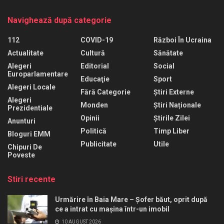
Navighează după categorie
112
COVID-19
Război În Ucraina
Actualitate
Cultură
Sănătate
Alegeri
Editorial
Social
Europarlamentare
Educaţie
Sport
Alegeri Locale
Fără Categorie
Știri Externe
Alegeri
Monden
Știri Naționale
Prezidentiale
Opinii
Știrile Zilei
Anunturi
Politică
Timp Liber
Bloguri EMM
Publicitate
Utile
Chipuri De
Poveste
Stiri recente
Urmărire în Baia Mare – Șofer băut, oprit după
ce a intrat cu mașina într-un imobil
10 AUGUST 2026