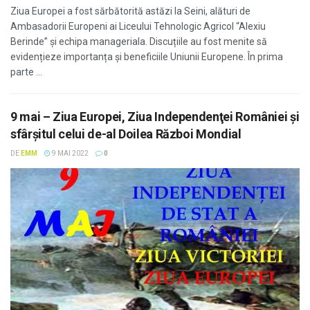
Ziua Europei a fost sărbătorită astăzi la Seini, alături de
Ambasadorii Europeni ai Liceului Tehnologic Agricol “Alexiu
Berinde” și echipa manageriala. Discuțiile au fost menite să
evidențieze importanța și beneficiile Uniunii Europene. În prima
parte ...
9 mai – Ziua Europei, Ziua Independenţei României şi
sfârşitul celui de-al Doilea Război Mondial
DE
EMM
9 MAI 2022
0