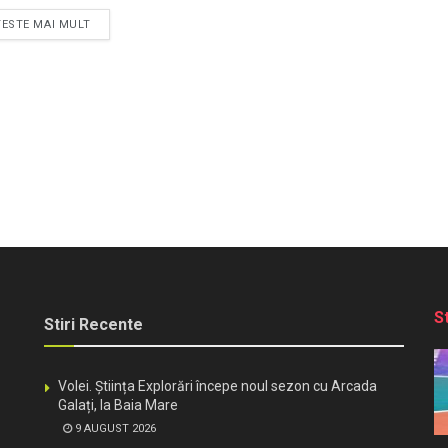
TESTE MAI MULT
S
Stiri Recente
Volei. Știința Explorări începe noul sezon cu Arcada
Galați, la Baia Mare
9 AUGUST 2026