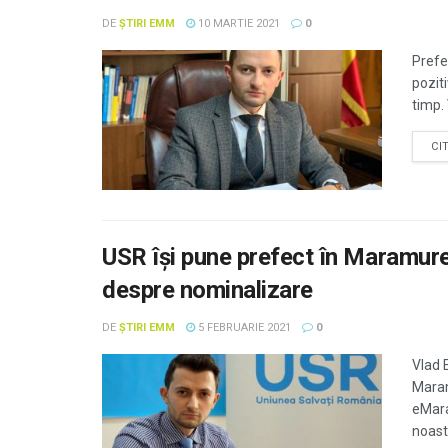
DE
ȘTIRI EMM
10 MARTIE 2021
0
Prefe
pozit
timp.
CI
USR își pune prefect în Maramur
despre nominalizare
DE
ȘTIRI EMM
5 FEBRUARIE 2021
0
Vlad 
Maram
eMara
noastr