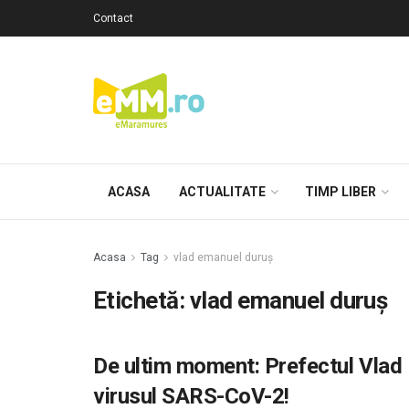
Contact
ACASA
ACTUALITATE
TIMP LIBER
Acasa
Tag
vlad emanuel duruș
Etichetă: vlad emanuel duruș
De ultim moment: Prefectul Vlad 
virusul SARS-CoV-2!