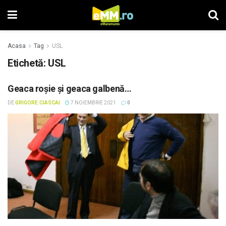
Acasa
Tag
USL
Etichetă: USL
Geaca roșie și geaca galbenă…
DE
GRIGORE.CIASCAI
7 NOIEMBRIE 2021
0