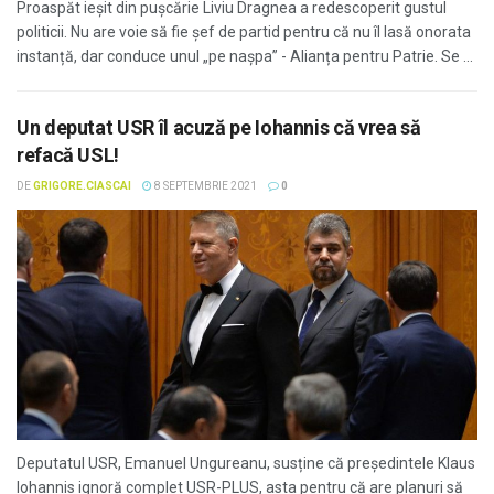
Proaspăt ieșit din pușcărie Liviu Dragnea a redescoperit gustul
politicii. Nu are voie să fie șef de partid pentru că nu îl lasă onorata
instanță, dar conduce unul „pe nașpa” - Alianța pentru Patrie. Se ...
Un deputat USR îl acuză pe Iohannis că vrea să
refacă USL!
DE
GRIGORE.CIASCAI
8 SEPTEMBRIE 2021
0
Deputatul USR, Emanuel Ungureanu, susține că președintele Klaus
Iohannis ignoră complet USR-PLUS, asta pentru că are planuri să