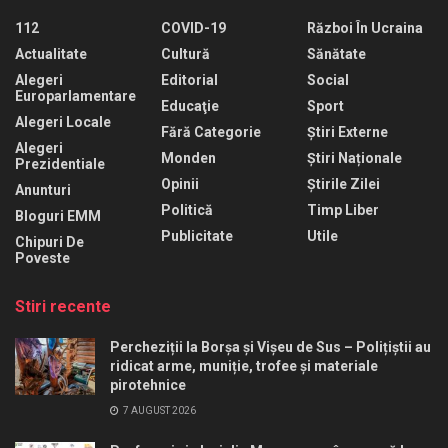
112
COVID-19
Război În Ucraina
Actualitate
Cultură
Sănătate
Alegeri
Editorial
Social
Europarlamentare
Educaţie
Sport
Alegeri Locale
Fără Categorie
Știri Externe
Alegeri
Monden
Știri Naționale
Prezidentiale
Opinii
Știrile Zilei
Anunturi
Politică
Timp Liber
Bloguri EMM
Publicitate
Utile
Chipuri De
Poveste
Stiri recente
Percheziții la Borșa și Vișeu de Sus – Polițiștii au
ridicat arme, muniție, trofee și materiale
pirotehnice
7 AUGUST 2026