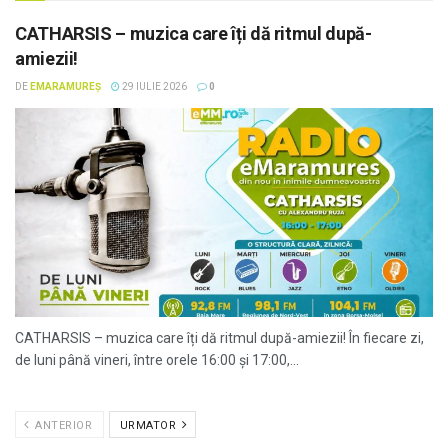
CATHARSIS – muzica care îți dă ritmul după-
amiezii!
DE
EMARAMUREȘ
29 IULIE 2026
0
CATHARSIS – muzica care îți dă ritmul după-amiezii! În fiecare zi,
de luni până vineri, între orele 16:00 și 17:00,...
ANTERIOR
URMATOR