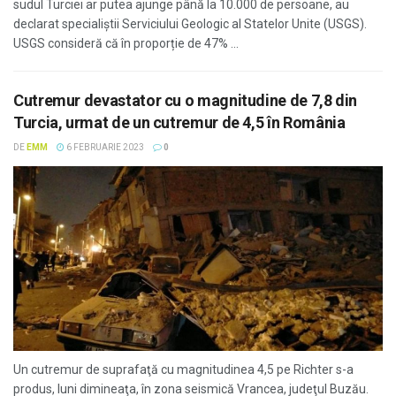
sudul Turciei ar putea ajunge până la 10.000 de persoane, au
declarat specialiștii Serviciului Geologic al Statelor Unite (USGS).
USGS consideră că în proporție de 47% ...
Cutremur devastator cu o magnitudine de 7,8 din
Turcia, urmat de un cutremur de 4,5 în România
DE
EMM
6 FEBRUARIE 2023
0
Un cutremur de suprafaţă cu magnitudinea 4,5 pe Richter s-a
produs, luni dimineaţa, în zona seismică Vrancea, judeţul Buzău.