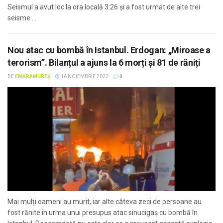
Seismul a avut loc la ora locală 3:26 și a fost urmat de alte trei
seisme ...
Nou atac cu bombă în Istanbul. Erdogan: „Miroase a
terorism”. Bilanțul a ajuns la 6 morți și 81 de răniți
DE
EMARAMUREȘ
16 NOIEMBRIE 2022
0
Mai mulți oameni au murit, iar alte câteva zeci de persoane au
fost rănite în urma unui presupus atac sinucigaș cu bombă în