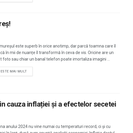
reș!
ureșul este superb în orice anotimp, dar parcă toamna care îl
că în mii de nuanțe îl transformă în ceva de vis. Oricine are un
t foto sau chiar un banal telefon poate imortaliza imagini ...
TESTE MAI MULT
n cauza inflației și a efectelor secetei
a anului 2024 nu vine numai cu temperaturi record, ci și cu