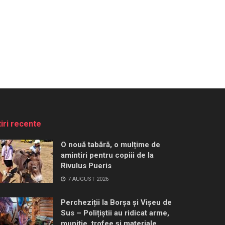
tiri recente
O nouă tabără, o mulțime de
amintiri pentru copiii de la
Rivulus Pueris
7 AUGUST 2026
Percheziții la Borșa și Vișeu de
Sus – Polițiștii au ridicat arme,
muniție, trofee și materiale