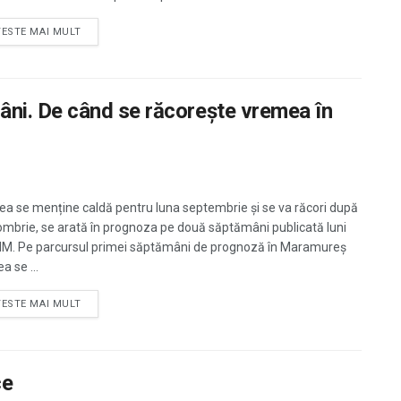
TESTE MAI MULT
ni. De când se răcoreşte vremea în
a se menține caldă pentru luna septembrie și se va răcori după
ombrie, se arată în prognoza pe două săptămâni publicată luni
M. Pe parcursul primei săptămâni de prognoză în Maramureş
a se ...
TESTE MAI MULT
ce