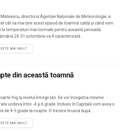
 Mateescu, directorul Agenţiei Naţionale de Meteorologie, a
at cât va mai ține acest episod de toamnă caldă și când vom
i la temperaturi mai normale pentru această perioadă.
ămâna 24-31 octombrie va fi caracterizată ...
TESTE MAI MULT
apte din această toamnă
foarte frig la nivelul întregii țări. Se vor înregistra minime
rate undeva între -4 și 6 grade. Inclusiv în Capitală vom avea o
ă de 4-5 grade la noapte. O trecere bruscă după ...
TESTE MAI MULT