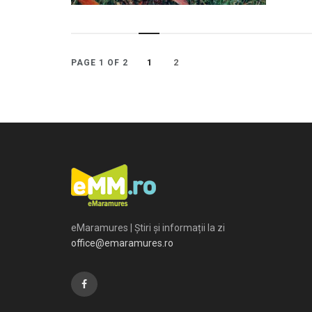
1
2
PAGE 1 OF 2
eMaramures | Știri și informații la zi
office@emaramures.ro