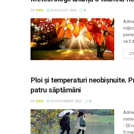
DE
EMM
20 AUGUST 2024
0
Admin
mijlo
peste
va fi 
CI
Ploi şi temperaturi neobişnuite.
patru săptămâni
DE
EMM
24 OCTOMBRIE 2023
0
Admin
meteo
- 20 
fi mai