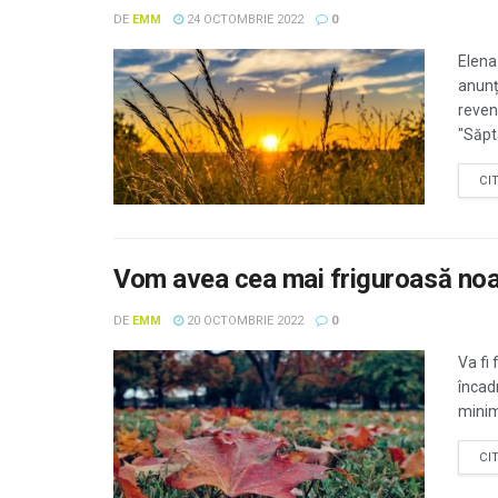
DE
EMM
24 OCTOMBRIE 2022
0
Elena
anunț
reven
"Săpt
CI
Vom avea cea mai friguroasă no
DE
EMM
20 OCTOMBRIE 2022
0
Va fi 
încad
minim
CI