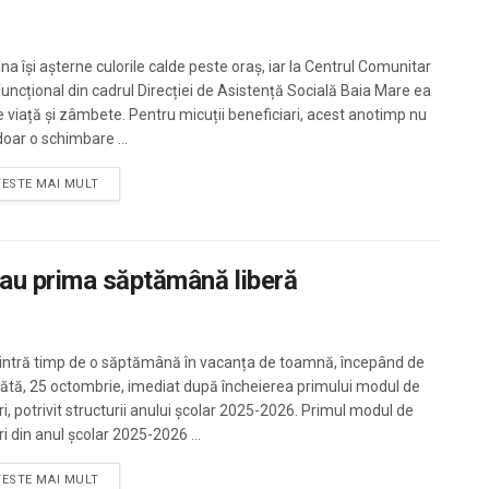
a își așterne culorile calde peste oraș, iar la Centrul Comunitar
funcțional din cadrul Direcției de Asistență Socială Baia Mare ea
e viață și zâmbete. Pentru micuții beneficiari, acest anotimp nu
doar o schimbare ...
TESTE MAI MULT
 au prima săptămână liberă
i intră timp de o săptămână în vacanța de toamnă, începând de
tă, 25 octombrie, imediat după încheierea primului modul de
ri, potrivit structurii anului școlar 2025-2026. Primul modul de
i din anul școlar 2025-2026 ...
TESTE MAI MULT