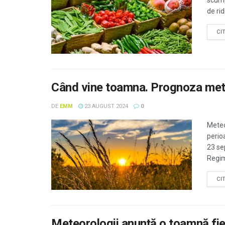
scump
de ri
CI
Când vine toamna. Prognoza met
DE
EMM
23 AUGUST 2024
0
Meteo
perio
23 se
Regimu
CI
Meteorologii anunță o toamnă fier