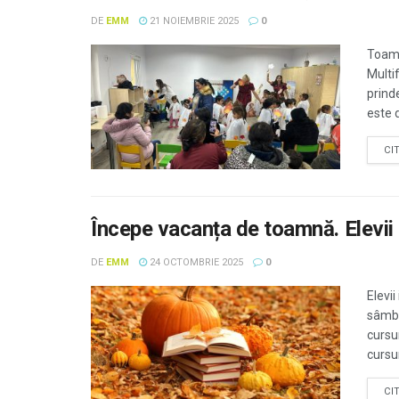
DE
EMM
21 NOIEMBRIE 2025
0
Toamn
Multi
prind
este 
CI
Începe vacanța de toamnă. Elevii
DE
EMM
24 OCTOMBRIE 2025
0
Elevi
sâmbă
cursu
cursur
CI