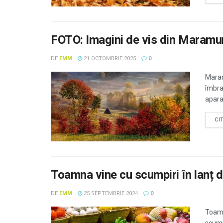
FOTO: Imagini de vis din Maramu
DE
EMM
21 OCTOMBRIE 2025
0
Maram
îmbra
apara
CI
Toamna vine cu scumpiri în lanț di
DE
EMM
25 SEPTEMBRIE 2024
0
Toamn