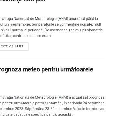
istrația Națională de Meteorologie (ANM) anunță că până la
cul lunii septembrie, temperaturile se vor menține ridicate, mult
 nivelul normal al perioadei. De asemenea, regimul pluviometric
deficitar, contrar a ceea ce eram ...
TESTE MAI MULT
 Prognoza meteo pentru următoarele
istrația Națională de Meteorologie (ANM) a actualizat prognoza
 pentru următoarele patru săptămâni, în perioada 24 octombrie
noiembrie 2023. Săptămâna 23-30 octombrie Valorile termice vor
 ridicate decât cele specifice pentru această ...