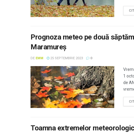
CI
Prognoza meteo pe două săptămâ
Maramureş
DE
EMM
25 SEPTEMBRIE 2023
0
Vreme
1 oct
de AN
vreme
CI
Toamna extremelor meteorologi