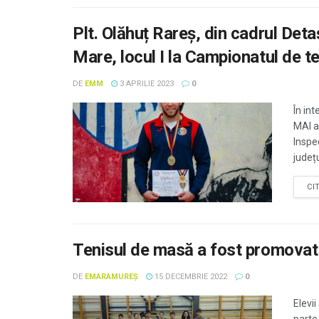
Plt. Olăhuț Rareş, din cadrul Det
Mare, locul I la Campionatul de t
DE
EMM
3 APRILIE 2023
0
În int
MAI a
Inspe
județu
CI
Tenisul de masă a fost promovat 
DE
EMARAMUREȘ
15 DECEMBRIE 2022
0
Elevii