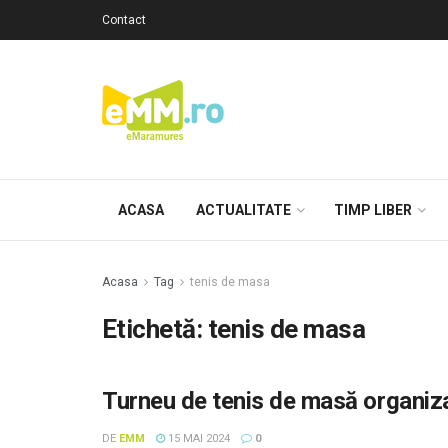
Contact
ACASA
ACTUALITATE
TIMP LIBER
Acasa
Tag
tenis de masa
Etichetă: tenis de masa
Turneu de tenis de masă organiza
DE
EMM
15 MAI 2024
0