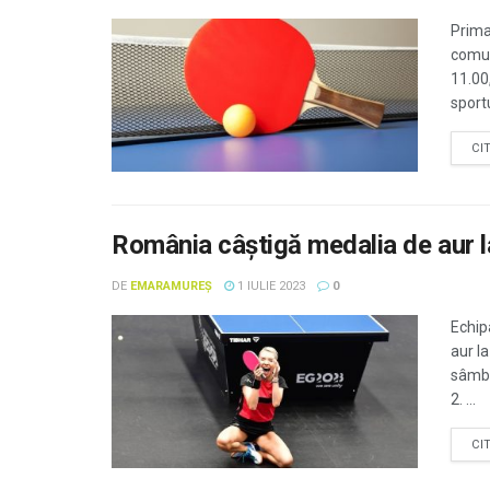
Prima
comun
11.00
sportu
CI
România câștigă medalia de aur l
DE
EMARAMUREȘ
1 IULIE 2023
0
Echip
aur l
sâmbă
2. ...
CI