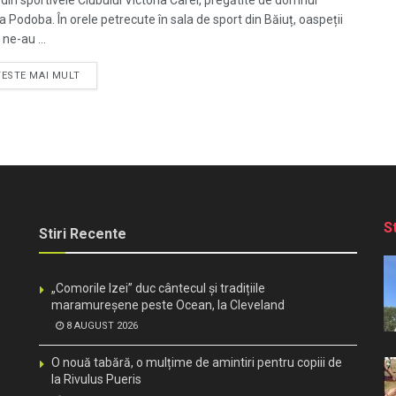
 din sportivele Clubului Victoria Carei, pregătite de domnul
a Podoba. În orele petrecute în sala de sport din Băiuț, oaspeții
 ne-au ...
TESTE MAI MULT
S
Stiri Recente
„Comorile Izei” duc cântecul și tradițiile
maramureșene peste Ocean, la Cleveland
8 AUGUST 2026
O nouă tabără, o mulțime de amintiri pentru copiii de
la Rivulus Pueris