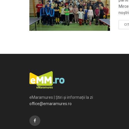
parte
Mirce
noștri
CI
eMaramures | Știri și informații la zi
office@emaramures.ro