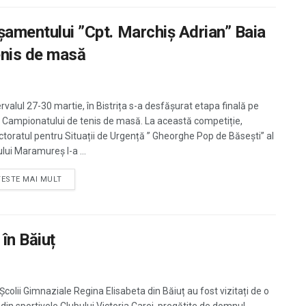
așamentului ”Cpt. Marchiș Adrian” Baia
enis de masă
ervalul 27-30 martie, în Bistrița s-a desfășurat etapa finală pe
 Campionatului de tenis de masă. La această competiție,
ctoratul pentru Situații de Urgență ” Gheorghe Pop de Băsești” al
lui Maramureș l-a ...
TESTE MAI MULT
în Băiuț
 Școlii Gimnaziale Regina Elisabeta din Băiuț au fost vizitați de o