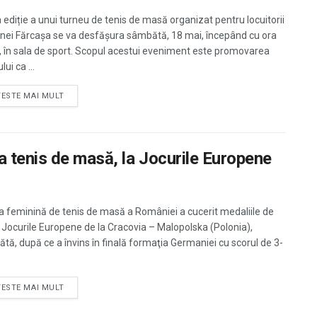
 ediție a unui turneu de tenis de masă organizat pentru locuitorii
ei Fărcașa se va desfăşura sâmbătă, 18 mai, începând cu ora
, în sala de sport. Scopul acestui eveniment este promovarea
lui ca ...
TESTE MAI MULT
a tenis de masă, la Jocurile Europene
a feminină de tenis de masă a României a cucerit medaliile de
a Jocurile Europene de la Cracovia – Malopolska (Polonia),
tă, după ce a învins în finală formaţia Germaniei cu scorul de 3-
TESTE MAI MULT