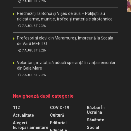
7 AUGUST 2026
Percheziții la Borșa și Vișeu de Sus – Polițiștii au
ridicat arme, muniție, trofee și materiale pirotehnice
7 AUGUST 2026
Profesori și elevi din Maramureș, împreună la Școala
de Vară MERITO
7 AUGUST 2026
Voluntarii, invitați să aducă speranță în viața seniorilor
din Baia Mare
7 AUGUST 2026
Navighează după categorie
112
COVID-19
Război În
Ucraina
Actualitate
Cultură
Sănătate
Alegeri
Editorial
Europarlamentare
Social
Educaţie