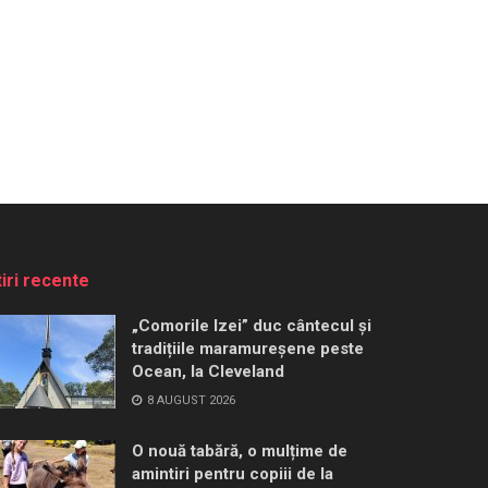
tiri recente
„Comorile Izei” duc cântecul și
tradițiile maramureșene peste
Ocean, la Cleveland
8 AUGUST 2026
O nouă tabără, o mulțime de
amintiri pentru copiii de la