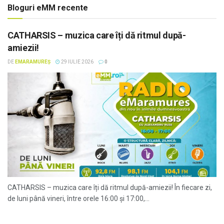
Bloguri eMM recente
CATHARSIS – muzica care îți dă ritmul după-
amiezii!
DE
EMARAMUREȘ
29 IULIE 2026
0
CATHARSIS – muzica care îți dă ritmul după-amiezii! În fiecare zi,
de luni până vineri, între orele 16:00 și 17:00,...