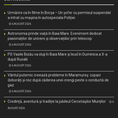
Urmărire ca în filme în Borșa – Un șofer cu permisul suspendat
a intrat cu mașina în autospeciala Poliției
6 AUGUST 2026
Astronomia prinde viață în Baia Mare. Eveniment dedicat
pasionaților de univers și observațiilor prin telescop
6 AUGUST 2026
PS Vasile Bizău va sluji în Baia Mare și Ieud în Duminica a X-a
după Rusalii
6 AUGUST 2026
Vântul puternic creează probleme în Maramureș: copaci
doborâți și risc după căderea unei crengi peste o conductă de
gaz
6 AUGUST 2026
Credință, aventură și tradiție la jubileul Cercetașilor Munților
6
AUGUST 2026