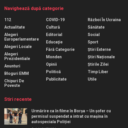
Navighează după categorie
112
COVID-19
Război În Ucraina
Actualitate
Cultură
Sănătate
Alegeri
Editorial
Social
Europarlamentare
Educaţie
Sport
Alegeri Locale
Fără Categorie
Știri Externe
Alegeri
Monden
Știri Naționale
Prezidentiale
Opinii
Știrile Zilei
Anunturi
Politică
Timp Liber
Bloguri EMM
Publicitate
Utile
Chipuri De
Poveste
Stiri recente
Urmărire ca în filme în Borșa – Un șofer cu
permisul suspendat a intrat cu mașina în
autospeciala Poliției