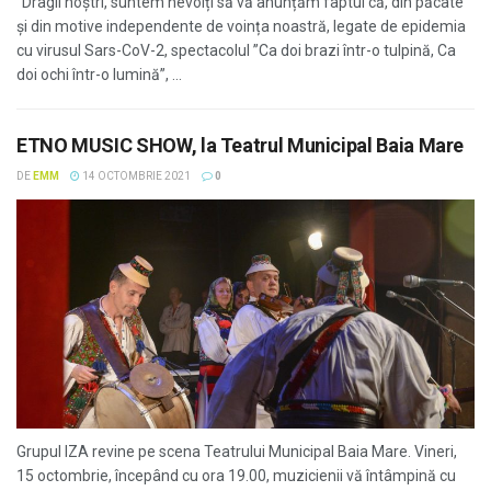
"Dragii noștri, suntem nevoiți să vă anunțăm faptul că, din păcate
și din motive independente de voința noastră, legate de epidemia
cu virusul Sars-CoV-2, spectacolul ”Ca doi brazi într-o tulpină, Ca
doi ochi într-o lumină”, ...
ETNO MUSIC SHOW, la Teatrul Municipal Baia Mare
DE
EMM
14 OCTOMBRIE 2021
0
Grupul IZA revine pe scena Teatrului Municipal Baia Mare. Vineri,
15 octombrie, începând cu ora 19.00, muzicienii vă întâmpină cu