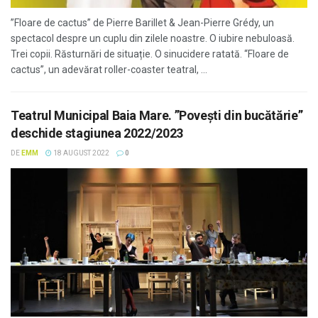
”Floare de cactus” de Pierre Barillet & Jean-Pierre Grédy, un
spectacol despre un cuplu din zilele noastre. O iubire nebuloasă.
Trei copii. Răsturnări de situație. O sinucidere ratată. “Floare de
cactus”, un adevărat roller-coaster teatral, ...
Teatrul Municipal Baia Mare. ”Povești din bucătărie”
deschide stagiunea 2022/2023
DE
EMM
18 AUGUST 2022
0