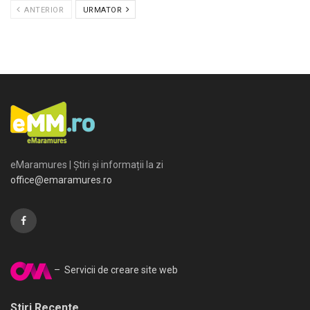
ANTERIOR
URMATOR
eMaramures | Știri și informații la zi
office@emaramures.ro
– Servicii de creare site web
Stiri Recente