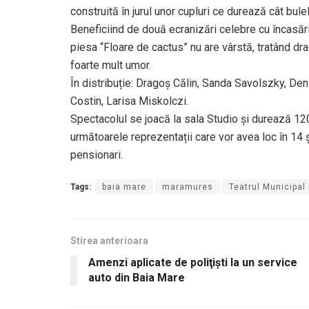
construită în jurul unor cupluri ce durează cât bule
Beneficiind de două ecranizări celebre cu încasări
piesa “Floare de cactus” nu are vârstă, tratând dra
foarte mult umor.
În distribuție: Dragoș Călin, Sanda Savolszky, Den
Costin, Larisa Miskolczi.
Spectacolul se joacă la sala Studio și durează 120 
următoarele reprezentații care vor avea loc în 14 și
pensionari.
Tags:
baia mare
maramures
Teatrul Municipal
Stirea anterioara
Amenzi aplicate de poliţişti la un service
auto din Baia Mare