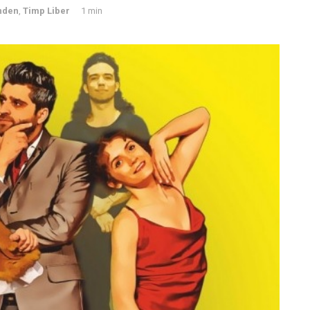
nden
,
Timp Liber
1 min