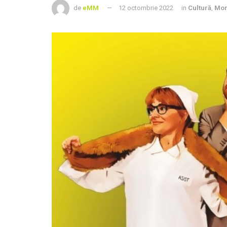
de
eMM
12 octombrie 2022
in
Cultură
,
Mo