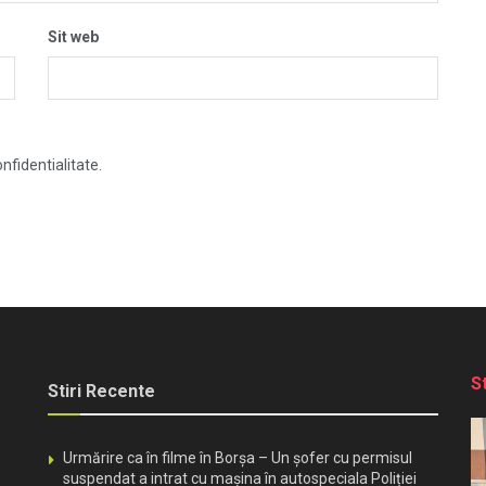
Sit web
nfidentialitate.
S
Stiri Recente
Urmărire ca în filme în Borșa – Un șofer cu permisul
suspendat a intrat cu mașina în autospeciala Poliției