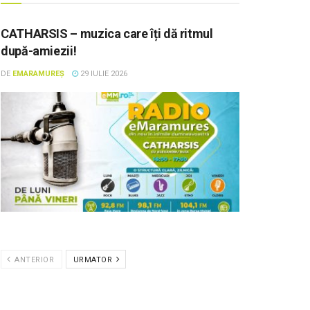
CATHARSIS – muzica care îți dă ritmul
după-amiezii!
DE
EMARAMUREȘ
29 IULIE 2026
ANTERIOR
URMATOR