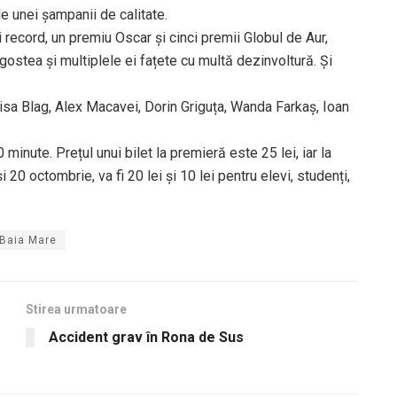
le unei șampanii de calitate.
 record, un premiu Oscar și cinci premii Globul de Aur,
gostea și multiplele ei fațete cu multă dezinvoltură. Și
isa Blag, Alex Macavei, Dorin Griguța, Wanda Farkaș, Ioan
minute. Prețul unui bilet la premieră este 25 lei, iar la
 20 octombrie, va fi 20 lei și 10 lei pentru elevi, studenți,
 Baia Mare
Stirea urmatoare
Accident grav în Rona de Sus