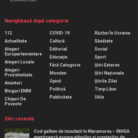
6 AUGUST 2026
Navighează după categorie
112
COVID-19
Război În Ucraina
Actualitate
Cultură
Sănătate
Alegeri
Editorial
Social
Europarlamentare
Educaţie
Sport
Alegeri Locale
Fără Categorie
Știri Externe
Alegeri
Monden
Știri Naționale
Prezidentiale
Opinii
Știrile Zilei
Anunturi
Politică
Timp Liber
Bloguri EMM
Publicitate
Utile
Chipuri De
Poveste
Stiri recente
Cod galben de inundații în Maramureș – INHGA
avertizează asupra viiturilor și creșterilor de