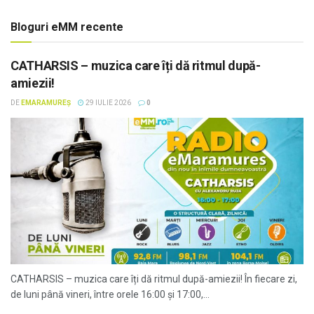
Bloguri eMM recente
CATHARSIS – muzica care îți dă ritmul după-
amiezii!
DE
EMARAMUREȘ
29 IULIE 2026
0
CATHARSIS – muzica care îți dă ritmul după-amiezii! În fiecare zi,
de luni până vineri, între orele 16:00 și 17:00,...