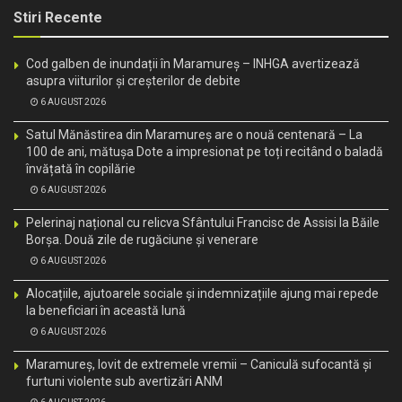
Stiri Recente
Cod galben de inundații în Maramureș – INHGA avertizează
asupra viiturilor și creșterilor de debite
6 AUGUST 2026
Satul Mănăstirea din Maramureș are o nouă centenară – La
100 de ani, mătușa Dote a impresionat pe toți recitând o baladă
învățată în copilărie
6 AUGUST 2026
Pelerinaj național cu relicva Sfântului Francisc de Assisi la Băile
Borșa. Două zile de rugăciune și venerare
6 AUGUST 2026
Alocațiile, ajutoarele sociale și indemnizațiile ajung mai repede
la beneficiari în această lună
6 AUGUST 2026
Maramureș, lovit de extremele vremii – Caniculă sufocantă și
furtuni violente sub avertizări ANM