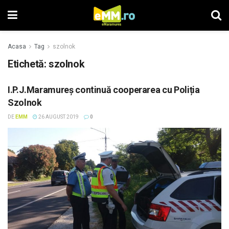
Acasa
Tag
szolnok
Etichetă: szolnok
I.P.J.Maramureș continuă cooperarea cu Poliția
Szolnok
DE
EMM
26 AUGUST 2019
0