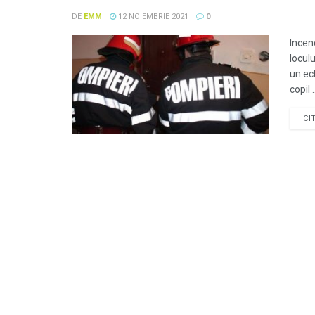
DE
EMM
12 NOIEMBRIE 2021
0
Incen
locul
un ec
copil .
CI