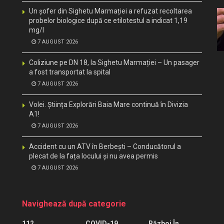
Un șofer din Sighetu Marmației a refuzat recoltarea
probelor biologice după ce etilotestul a indicat 1,19
mg/l
7 AUGUST 2026
Coliziune pe DN 18, la Sighetu Marmației – Un pasager
a fost transportat la spital
7 AUGUST 2026
Volei. Știința Explorări Baia Mare continuă în Divizia
A1!
7 AUGUST 2026
Accident cu un ATV în Berbești – Conducătorul a
plecat de la fața locului și nu avea permis
7 AUGUST 2026
Navighează după categorie
112
COVID-19
Război În