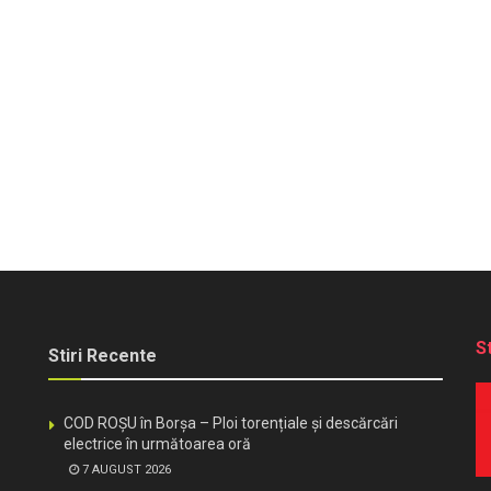
S
Stiri Recente
COD ROȘU în Borșa – Ploi torențiale și descărcări
electrice în următoarea oră
7 AUGUST 2026