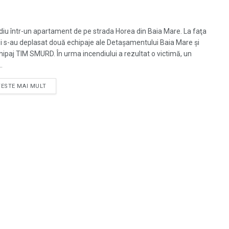
diu într-un apartament de pe strada Horea din Baia Mare. La faţa
ui s-au deplasat două echipaje ale Detaşamentului Baia Mare şi
hipaj TIM SMURD. În urma incendiului a rezultat o victimă, un
..
TESTE MAI MULT