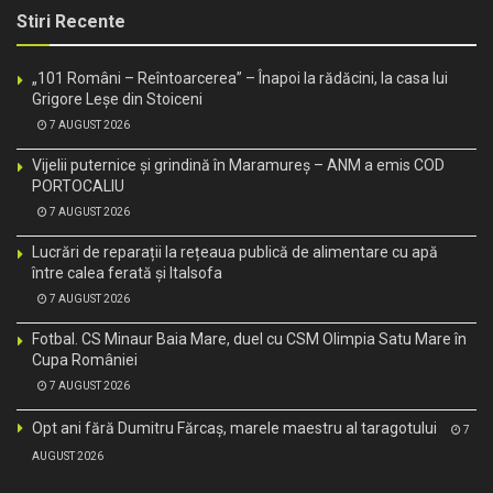
Stiri Recente
„101 Români – Reîntoarcerea” – Înapoi la rădăcini, la casa lui
Grigore Leșe din Stoiceni
7 AUGUST 2026
Vijelii puternice și grindină în Maramureș – ANM a emis COD
PORTOCALIU
7 AUGUST 2026
Lucrări de reparații la rețeaua publică de alimentare cu apă
între calea ferată și Italsofa
7 AUGUST 2026
Fotbal. CS Minaur Baia Mare, duel cu CSM Olimpia Satu Mare în
Cupa României
7 AUGUST 2026
Opt ani fără Dumitru Fărcaș, marele maestru al taragotului
7
AUGUST 2026