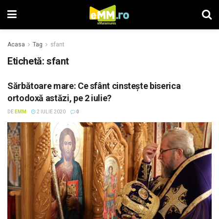
Acasa
Tag
sfant
Etichetă: sfant
Sărbătoare mare: Ce sfânt cinsteşte biserica
ortodoxă astăzi, pe 2 iulie?
DE
EMM
2 IULIE 2020
0