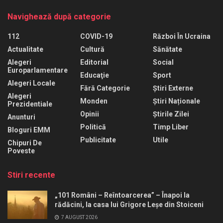
Navighează după categorie
112
COVID-19
Război În Ucraina
Actualitate
Cultură
Sănătate
Alegeri
Editorial
Social
Europarlamentare
Educaţie
Sport
Alegeri Locale
Fără Categorie
Știri Externe
Alegeri
Monden
Știri Naționale
Prezidentiale
Opinii
Știrile Zilei
Anunturi
Politică
Timp Liber
Bloguri EMM
Publicitate
Utile
Chipuri De
Poveste
Stiri recente
„101 Români – Reîntoarcerea” – Înapoi la
rădăcini, la casa lui Grigore Leșe din Stoiceni
7 AUGUST 2026