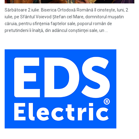
Sărbătoare 2 iulie. Biserica Ortodoxă Română îl cinsteşte, luni, 2
iulie, pe Sfântul Voievod Ştefan cel Mare, domnitorul muşatin
căruia, pentru sfinţenia faptelor sale, poporul român de
pretutindeni îi înalţă, din adâncul conştiinţei sale, un ...