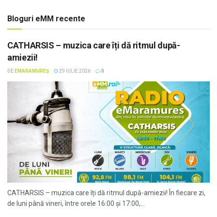
Bloguri eMM recente
CATHARSIS – muzica care îți dă ritmul după-
amiezii!
DE
EMARAMUREȘ
29 IULIE 2026
0
CATHARSIS – muzica care îți dă ritmul după-amiezii! În fiecare zi,
de luni până vineri, între orele 16:00 și 17:00,...