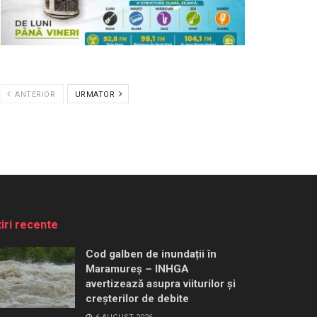
ANTERIOR
URMATOR
tiri recente
Cod galben de inundații în
Maramureș – INHGA
avertizează asupra viiturilor și
creșterilor de debite