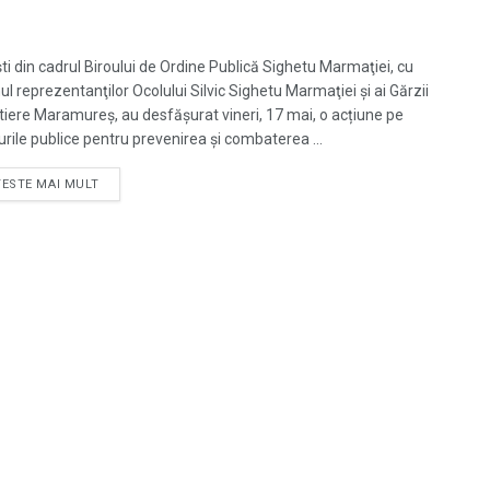
ști din cadrul Biroului de Ordine Publică Sighetu Marmaţiei, cu
nul reprezentanţilor Ocolului Silvic Sighetu Marmaţiei şi ai Gărzii
tiere Maramureş, au desfășurat vineri, 17 mai, o acțiune pe
rile publice pentru prevenirea și combaterea ...
TESTE MAI MULT