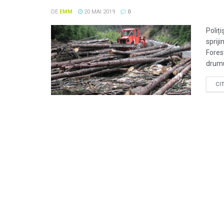
DE
EMM
20 MAI 2019
0
Poliți
spriji
Fores
drumu
CI