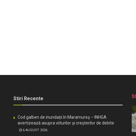
S
Stiri Recente
Cod galben de inundații în Maramureș – INHGA
avertizează asupra viiturilor și creșterilor de debite
6 AUGUST 2026