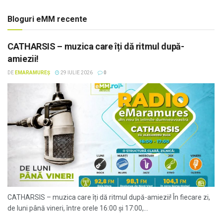
Bloguri eMM recente
CATHARSIS – muzica care îți dă ritmul după-
amiezii!
DE
EMARAMUREȘ
29 IULIE 2026
0
CATHARSIS – muzica care îți dă ritmul după-amiezii! În fiecare zi,
de luni până vineri, între orele 16:00 și 17:00,...