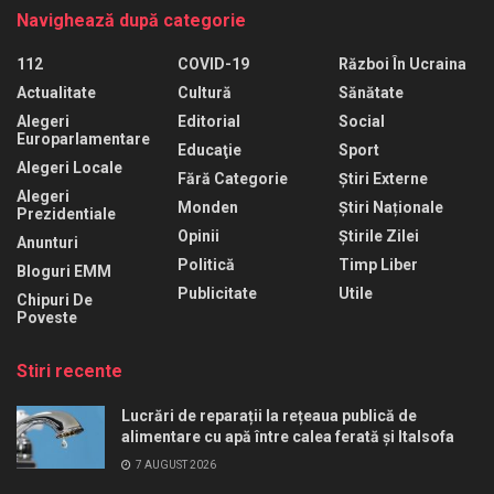
Navighează după categorie
112
COVID-19
Război În Ucraina
Actualitate
Cultură
Sănătate
Alegeri
Editorial
Social
Europarlamentare
Educaţie
Sport
Alegeri Locale
Fără Categorie
Știri Externe
Alegeri
Monden
Știri Naționale
Prezidentiale
Opinii
Știrile Zilei
Anunturi
Politică
Timp Liber
Bloguri EMM
Publicitate
Utile
Chipuri De
Poveste
Stiri recente
Lucrări de reparații la rețeaua publică de
alimentare cu apă între calea ferată și Italsofa
7 AUGUST 2026