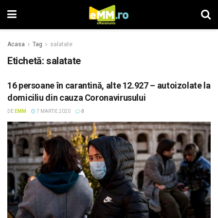
Acasa
Tag
salatate
Etichetă: salatate
16 persoane în carantină, alte 12.927 – autoizolate la
domiciliu din cauza Coronavirusului
DE
EMM
7 MARTIE 2020
0