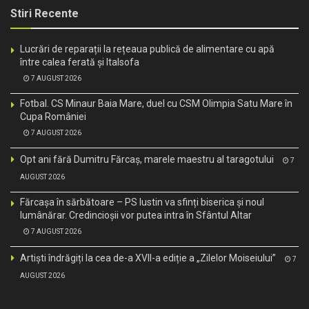
Stiri Recente
Lucrări de reparații la rețeaua publică de alimentare cu apă
între calea ferată și Italsofa
7 AUGUST 2026
Fotbal. CS Minaur Baia Mare, duel cu CSM Olimpia Satu Mare în
Cupa României
7 AUGUST 2026
Opt ani fără Dumitru Fărcaș, marele maestru al taragotului
7
AUGUST 2026
Fărcașa în sărbătoare – PS Iustin va sfinți biserica și noul
lumânărar. Credincioșii vor putea intra în Sfântul Altar
7 AUGUST 2026
Artiști îndrăgiți la cea de-a XVII-a ediție a „Zilelor Moiseiului”
7
AUGUST 2026