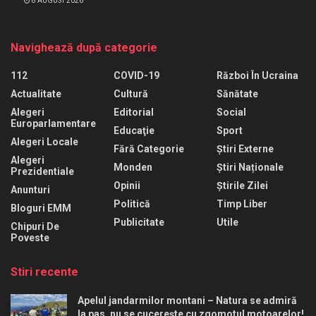
8 AUGUST 2026
Navighează după categorie
112
COVID-19
Război În Ucraina
Actualitate
Cultură
Sănătate
Alegeri
Editorial
Social
Europarlamentare
Educaţie
Sport
Alegeri Locale
Fără Categorie
Știri Externe
Alegeri
Monden
Știri Naționale
Prezidentiale
Opinii
Știrile Zilei
Anunturi
Politică
Timp Liber
Bloguri EMM
Publicitate
Utile
Chipuri De
Poveste
Stiri recente
Apelul jandarmilor montani – Natura se admiră
la pas, nu se cucerește cu zgomotul motoarelor!