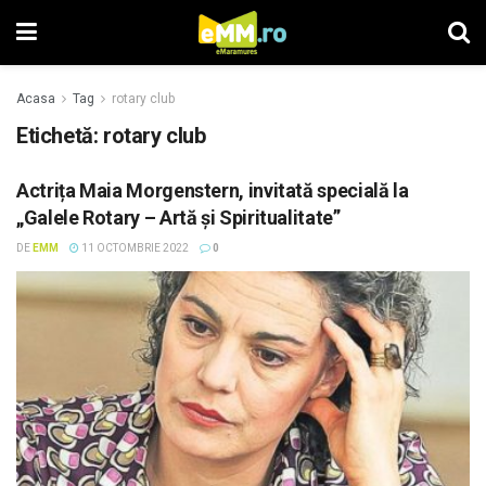
Acasa
Tag
rotary club
Etichetă: rotary club
Actrița Maia Morgenstern, invitată specială la
„Galele Rotary – Artă și Spiritualitate”
DE
EMM
11 OCTOMBRIE 2022
0