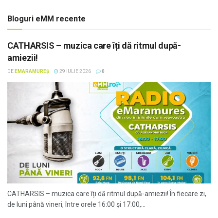
Bloguri eMM recente
CATHARSIS – muzica care îți dă ritmul după-
amiezii!
DE
EMARAMUREȘ
29 IULIE 2026
0
CATHARSIS – muzica care îți dă ritmul după-amiezii! În fiecare zi,
de luni până vineri, între orele 16:00 și 17:00,...