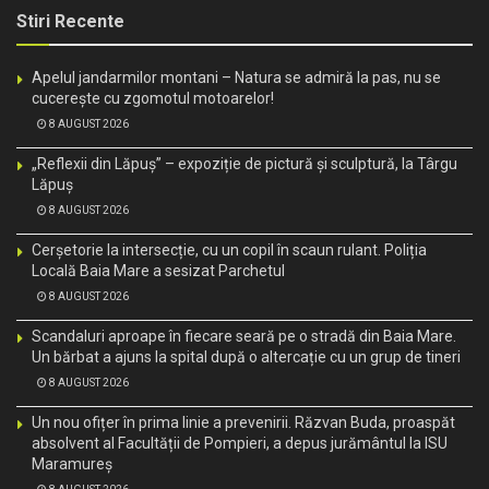
Stiri Recente
Apelul jandarmilor montani – Natura se admiră la pas, nu se
cucerește cu zgomotul motoarelor!
8 AUGUST 2026
„Reflexii din Lăpuș” – expoziție de pictură și sculptură, la Târgu
Lăpuș
8 AUGUST 2026
Cerșetorie la intersecție, cu un copil în scaun rulant. Poliția
Locală Baia Mare a sesizat Parchetul
8 AUGUST 2026
Scandaluri aproape în fiecare seară pe o stradă din Baia Mare.
Un bărbat a ajuns la spital după o altercație cu un grup de tineri
8 AUGUST 2026
Un nou ofițer în prima linie a prevenirii. Răzvan Buda, proaspăt
absolvent al Facultății de Pompieri, a depus jurământul la ISU
Maramureș