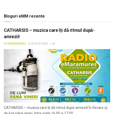
Bloguri eMM recente
CATHARSIS – muzica care îți dă ritmul după-
amiezii!
DE
EMARAMUREȘ
29 IULIE 2026
0
CATHARSIS – muzica care îți dă ritmul după-amiezii! În fiecare zi,
de luni până vineri, între orele 16:00 și 17:00,...