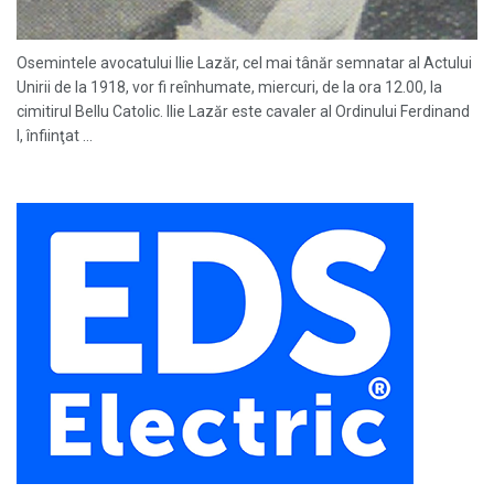
Osemintele avocatului Ilie Lazăr, cel mai tânăr semnatar al Actului
Unirii de la 1918, vor fi reînhumate, miercuri, de la ora 12.00, la
cimitirul Bellu Catolic. Ilie Lazăr este cavaler al Ordinului Ferdinand
I, înfiinţat ...