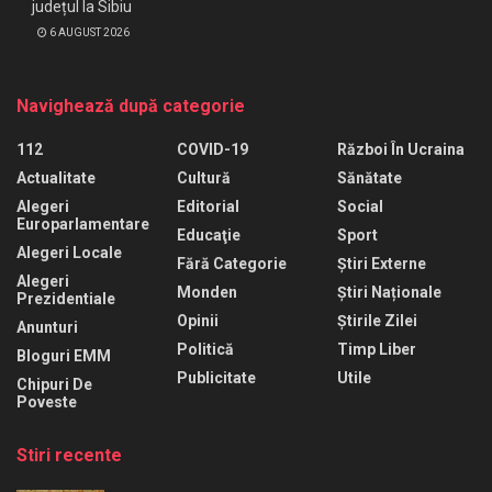
județul la Sibiu
6 AUGUST 2026
Navighează după categorie
112
COVID-19
Război În Ucraina
Actualitate
Cultură
Sănătate
Alegeri
Editorial
Social
Europarlamentare
Educaţie
Sport
Alegeri Locale
Fără Categorie
Știri Externe
Alegeri
Monden
Știri Naționale
Prezidentiale
Opinii
Știrile Zilei
Anunturi
Politică
Timp Liber
Bloguri EMM
Publicitate
Utile
Chipuri De
Poveste
Stiri recente