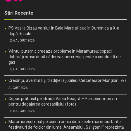
Stiri Recente
PS Vasile Bizău va sluji în Baia Mare și Ieud în Duminica a X-a
după Rusalii
6 AUGUST 2026
Vântul puternic creează probleme în Maramureș: copaci
doborâți și risc după căderea unei crengi peste o conductă de
gaz
6 AUGUST 2026
Credință, aventură și tradiție la jubileul Cercetașilor Munților
6
AUGUST 2026
Copac prăbușit pe strada Valea Neagră – Pompierii intervin
pentru degajarea carosabilului (foto)
6 AUGUST 2026
Maramureșul urcă pe scena unuia dintre cele mai importante
festivaluri de folclor din lume. Ansamblul „Săliștenii” reprezintă