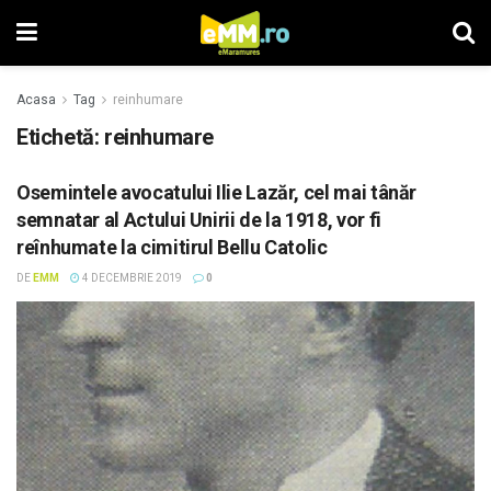
Acasa
Tag
reinhumare
Etichetă: reinhumare
Osemintele avocatului Ilie Lazăr, cel mai tânăr
semnatar al Actului Unirii de la 1918, vor fi
reînhumate la cimitirul Bellu Catolic
DE
EMM
4 DECEMBRIE 2019
0