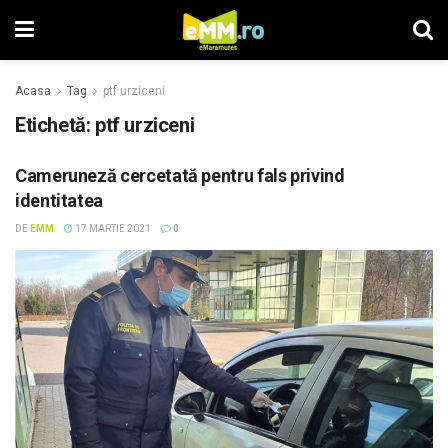
Acasa
Tag
ptf urziceni
Etichetă: ptf urziceni
Cameruneză cercetată pentru fals privind
identitatea
DE
EMM
17 MARTIE 2021
0