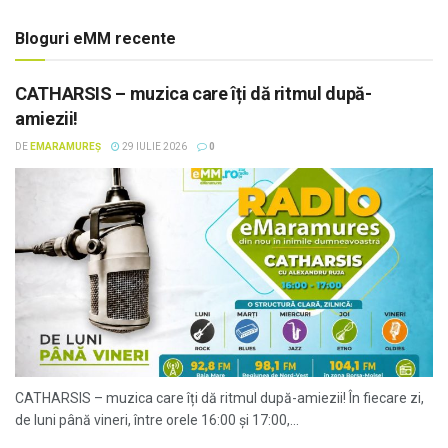
Bloguri eMM recente
CATHARSIS – muzica care îți dă ritmul după-
amiezii!
DE
EMARAMUREȘ
29 IULIE 2026
0
CATHARSIS – muzica care îți dă ritmul după-amiezii! În fiecare zi,
de luni până vineri, între orele 16:00 și 17:00,...