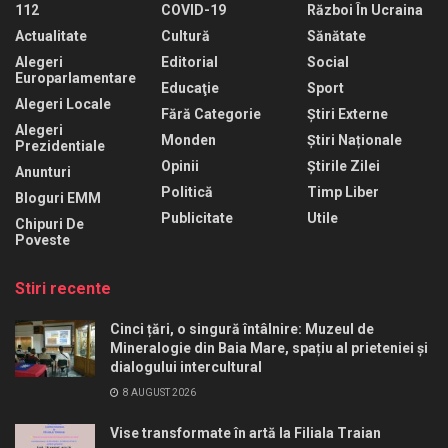
112
COVID-19
Război În Ucraina
Actualitate
Cultură
Sănătate
Alegeri
Editorial
Social
Europarlamentare
Educaţie
Sport
Alegeri Locale
Fără Categorie
Știri Externe
Alegeri
Monden
Știri Naționale
Prezidentiale
Opinii
Știrile Zilei
Anunturi
Politică
Timp Liber
Bloguri EMM
Publicitate
Utile
Chipuri De
Poveste
Stiri recente
Cinci țări, o singură întâlnire: Muzeul de
Mineralogie din Baia Mare, spațiu al prieteniei și
dialogului intercultural
8 AUGUST 2026
Vise transformate în artă la Filiala Traian