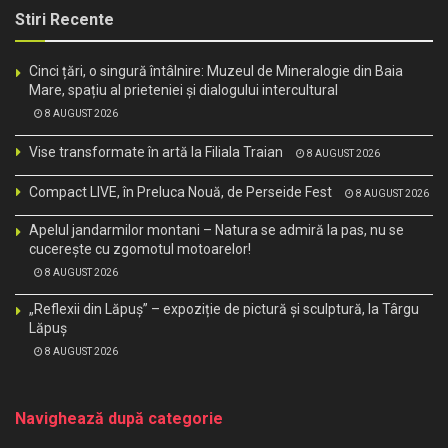
Stiri Recente
Cinci țări, o singură întâlnire: Muzeul de Mineralogie din Baia
Mare, spațiu al prieteniei și dialogului intercultural
8 AUGUST 2026
Vise transformate în artă la Filiala Traian
8 AUGUST 2026
Compact LIVE, în Preluca Nouă, de Perseide Fest
8 AUGUST 2026
Apelul jandarmilor montani – Natura se admiră la pas, nu se
cucerește cu zgomotul motoarelor!
8 AUGUST 2026
„Reflexii din Lăpuș” – expoziție de pictură și sculptură, la Târgu
Lăpuș
8 AUGUST 2026
Navighează după categorie