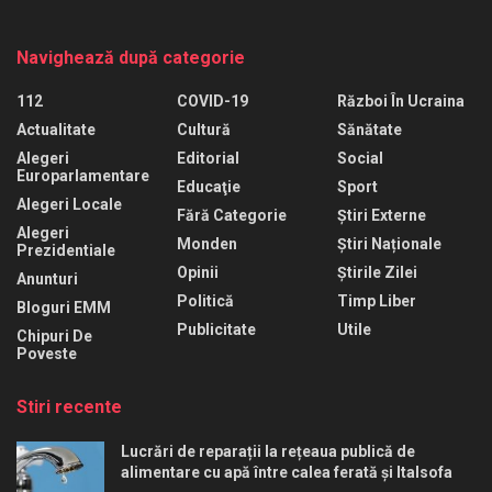
Navighează după categorie
112
COVID-19
Război În Ucraina
Actualitate
Cultură
Sănătate
Alegeri
Editorial
Social
Europarlamentare
Educaţie
Sport
Alegeri Locale
Fără Categorie
Știri Externe
Alegeri
Monden
Știri Naționale
Prezidentiale
Opinii
Știrile Zilei
Anunturi
Politică
Timp Liber
Bloguri EMM
Publicitate
Utile
Chipuri De
Poveste
Stiri recente
Lucrări de reparații la rețeaua publică de
alimentare cu apă între calea ferată și Italsofa