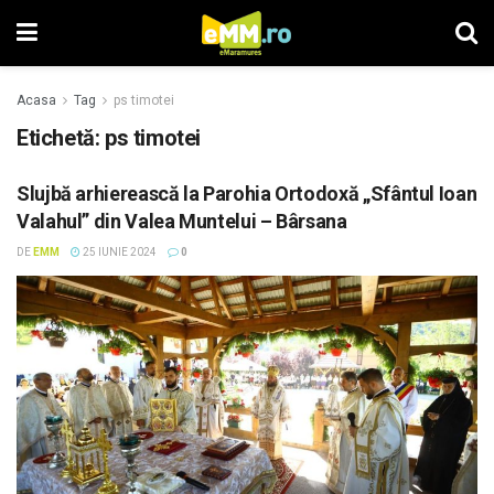
Acasa
Tag
ps timotei
Etichetă: ps timotei
Slujbă arhierească la Parohia Ortodoxă „Sfântul Ioan
Valahul” din Valea Muntelui – Bârsana
DE
EMM
25 IUNIE 2024
0