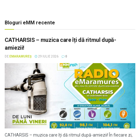
Bloguri eMM recente
CATHARSIS – muzica care îți dă ritmul după-
amiezii!
DE
EMARAMUREȘ
29 IULIE 2026
0
CATHARSIS – muzica care îți dă ritmul după-amiezii! În fiecare zi,