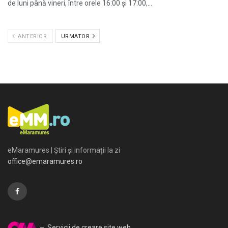
de luni până vineri, între orele 16:00 și 17:00,...
ANTERIOR
URMATOR
eMaramures | Știri și informații la zi
office@emaramures.ro
– Servicii de creare site web