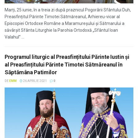
Marți, 25 iunie, în a treia zi după praznicul Pogorârii Sfântului Duh,
Preasfințitul Părinte Timotei Sătmăreanul, Arhiereu-vicar al
Episcopiei Ortodoxe Române a Maramureșului și Sătmarului a
săvârșit Sfânta Liturghie la Parohia Ortodoxă „Sfântul Ioan
Valahul” ...
Programul liturgic al Preasfințitului Părinte Iustin şi
al Preasfințitului Părinte Timotei Sătmăreanul în
Săptămâna Patimilor
DE
EMM
26 APRILIE 2021
0