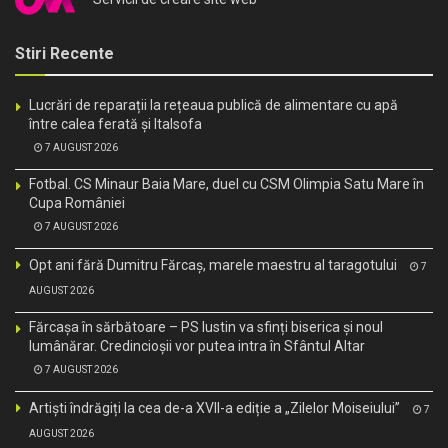
Stiri Recente
Lucrări de reparații la rețeaua publică de alimentare cu apă
între calea ferată și Italsofa
7 AUGUST 2026
Fotbal. CS Minaur Baia Mare, duel cu CSM Olimpia Satu Mare în
Cupa României
7 AUGUST 2026
Opt ani fără Dumitru Fărcaș, marele maestru al taragotului
7
AUGUST 2026
Fărcașa în sărbătoare – PS Iustin va sfinți biserica și noul
lumânărar. Credincioșii vor putea intra în Sfântul Altar
7 AUGUST 2026
Artiști îndrăgiți la cea de-a XVII-a ediție a „Zilelor Moiseiului”
7
AUGUST 2026