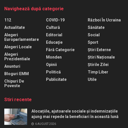
Navighează după categorie
112
COVID-19
Război În Ucraina
Actualitate
Cultură
Sănătate
Alegeri
Editorial
Social
Europarlamentare
Educaţie
Sport
Alegeri Locale
Fără Categorie
Știri Externe
Alegeri
Monden
Știri Naționale
Prezidentiale
Opinii
Știrile Zilei
Anunturi
Politică
Timp Liber
Bloguri EMM
Publicitate
Utile
Chipuri De
Poveste
Stiri recente
Alocațiile, ajutoarele sociale și indemnizațiile
ajung mai repede la beneficiari în această lună
6 AUGUST 2026