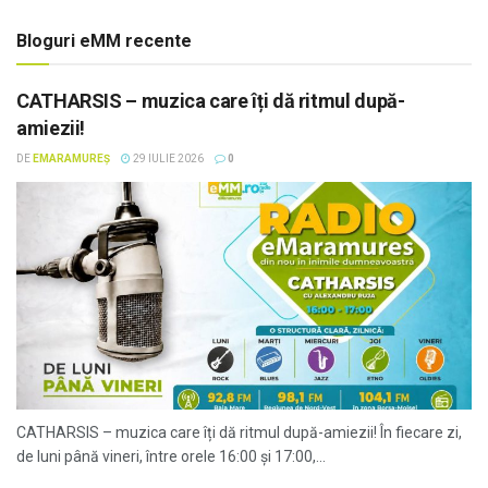
Bloguri eMM recente
CATHARSIS – muzica care îți dă ritmul după-
amiezii!
DE
EMARAMUREȘ
29 IULIE 2026
0
CATHARSIS – muzica care îți dă ritmul după-amiezii! În fiecare zi,
de luni până vineri, între orele 16:00 și 17:00,...