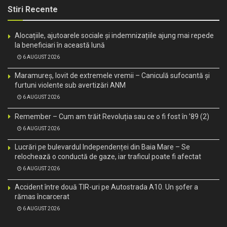
Stiri Recente
Alocațiile, ajutoarele sociale și indemnizațiile ajung mai repede
la beneficiari în această lună
6 AUGUST 2026
Maramureș, lovit de extremele vremii – Caniculă sufocantă și
furtuni violente sub avertizări ANM
6 AUGUST 2026
Remember – Cum am trăit Revoluția sau ce o fi fost în ’89 (2)
6 AUGUST 2026
Lucrări pe bulevardul Independenței din Baia Mare – Se
relochează o conductă de gaze, iar traficul poate fi afectat
6 AUGUST 2026
Accident între două TIR-uri pe Autostrada A10. Un șofer a
rămas încarcerat
6 AUGUST 2026