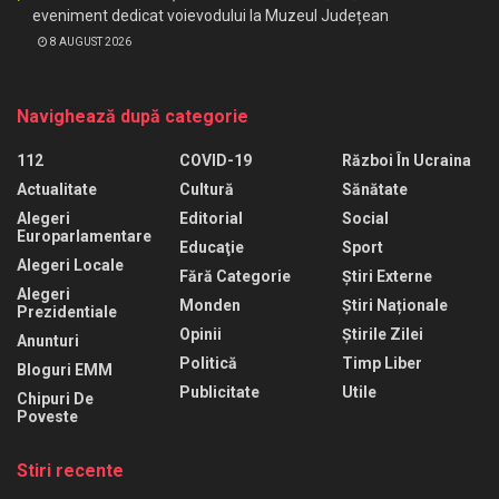
eveniment dedicat voievodului la Muzeul Județean
8 AUGUST 2026
Navighează după categorie
112
COVID-19
Război În Ucraina
Actualitate
Cultură
Sănătate
Alegeri
Editorial
Social
Europarlamentare
Educaţie
Sport
Alegeri Locale
Fără Categorie
Știri Externe
Alegeri
Monden
Știri Naționale
Prezidentiale
Opinii
Știrile Zilei
Anunturi
Politică
Timp Liber
Bloguri EMM
Publicitate
Utile
Chipuri De
Poveste
Stiri recente