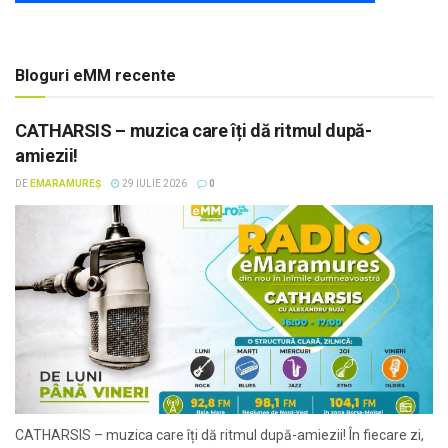
Bloguri eMM recente
CATHARSIS – muzica care îți dă ritmul după-
amiezii!
DE
EMARAMUREȘ
29 IULIE 2026
0
CATHARSIS – muzica care îți dă ritmul după-amiezii! În fiecare zi,