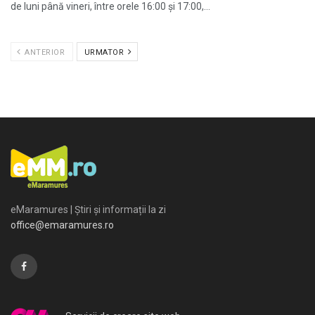
de luni până vineri, între orele 16:00 și 17:00,...
ANTERIOR
URMATOR
eMaramures | Știri și informații la zi
office@emaramures.ro