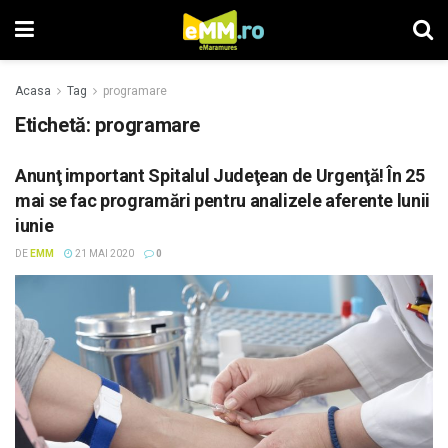
Acasa
Tag
programare
Etichetă: programare
Anunţ important Spitalul Judeţean de Urgenţă! În 25
mai se fac programări pentru analizele aferente lunii
iunie
DE
EMM
21 MAI 2020
0