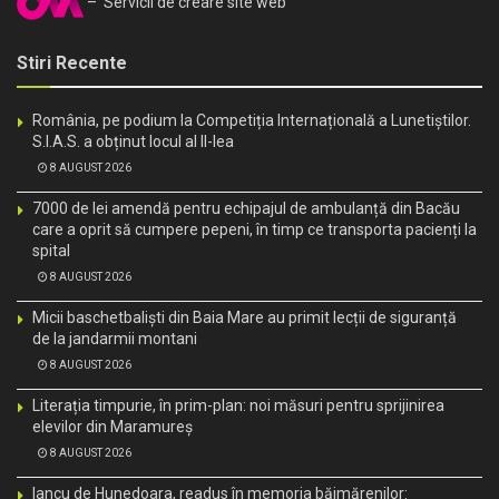
– Servicii de creare site web
Stiri Recente
România, pe podium la Competiția Internațională a Lunetiștilor.
S.I.A.S. a obținut locul al II-lea
8 AUGUST 2026
7000 de lei amendă pentru echipajul de ambulanță din Bacău
care a oprit să cumpere pepeni, în timp ce transporta pacienți la
spital
8 AUGUST 2026
Micii baschetbaliști din Baia Mare au primit lecții de siguranță
de la jandarmii montani
8 AUGUST 2026
Literația timpurie, în prim-plan: noi măsuri pentru sprijinirea
elevilor din Maramureș
8 AUGUST 2026
Iancu de Hunedoara, readus în memoria băimărenilor: