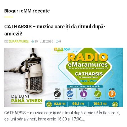
Bloguri eMM recente
CATHARSIS – muzica care îți dă ritmul după-
amiezii!
DE
EMARAMUREȘ
29 IULIE 2026
0
CATHARSIS – muzica care îți dă ritmul după-amiezii! În fiecare zi,
de luni până vineri, între orele 16:00 și 17:00,...