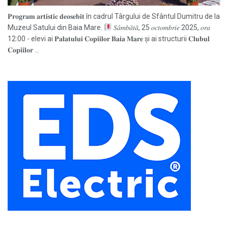
𝐏𝐫𝐨𝐠𝐫𝐚𝐦 𝐚𝐫𝐭𝐢𝐬𝐭𝐢𝐜 𝐝𝐞𝐨𝐬𝐞𝐛𝐢𝐭 în cadrul Târgului de Sfântul Dumitru de la
Muzeul Satului din Baia Mare.
𝑆𝑎̂𝑚𝑏𝑎̆𝑡𝑎̆, 25 𝑜𝑐𝑡𝑜𝑚𝑏𝑟𝑖𝑒 2025, 𝑜𝑟𝑎
12:00 - elevi ai 𝐏𝐚𝐥𝐚𝐭𝐮𝐥𝐮𝐢 𝐂𝐨𝐩𝐢𝐢𝐥𝐨𝐫 𝐁𝐚𝐢𝐚 𝐌𝐚𝐫𝐞 și ai structurii 𝐂𝐥𝐮𝐛𝐮𝐥
𝐂𝐨𝐩𝐢𝐢𝐥𝐨𝐫 ...