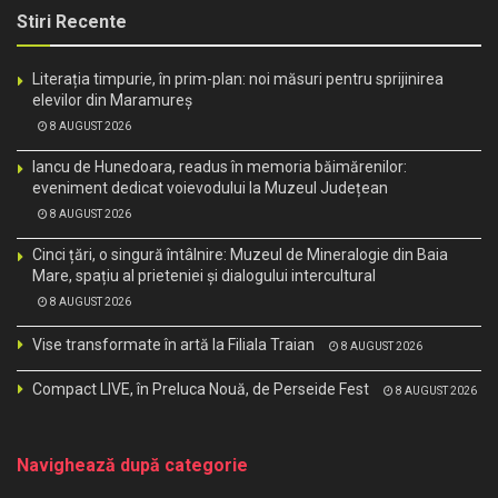
Stiri Recente
Literația timpurie, în prim-plan: noi măsuri pentru sprijinirea
elevilor din Maramureș
8 AUGUST 2026
Iancu de Hunedoara, readus în memoria băimărenilor:
eveniment dedicat voievodului la Muzeul Județean
8 AUGUST 2026
Cinci țări, o singură întâlnire: Muzeul de Mineralogie din Baia
Mare, spațiu al prieteniei și dialogului intercultural
8 AUGUST 2026
Vise transformate în artă la Filiala Traian
8 AUGUST 2026
Compact LIVE, în Preluca Nouă, de Perseide Fest
8 AUGUST 2026
Navighează după categorie