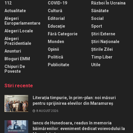
112
COVID-19
Război În Ucraina
Actualitate
Cultură
Sănătate
Alegeri
Editorial
Social
Europarlamentare
Educaţie
Sport
Alegeri Locale
Fără Categorie
Știri Externe
Alegeri
Monden
Știri Naționale
Prezidentiale
Opinii
Știrile Zilei
Anunturi
Politică
Timp Liber
Bloguri EMM
Publicitate
Utile
Chipuri De
Poveste
Stiri recente
Literația timpurie, în prim-plan: noi măsuri
pentru sprijinirea elevilor din Maramureș
8 AUGUST 2026
Iancu de Hunedoara, readus în memoria
băimărenilor: eveniment dedicat voievodului la