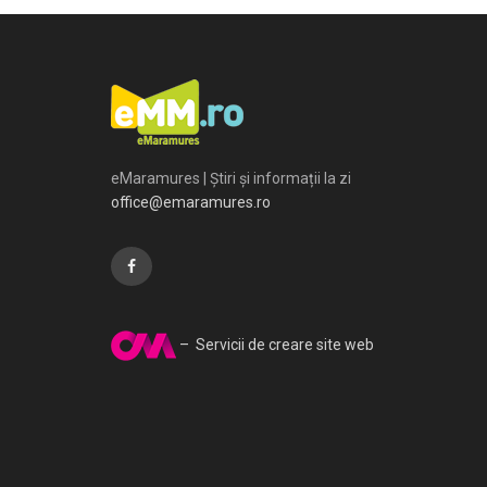
eMaramures | Știri și informații la zi
office@emaramures.ro
– Servicii de creare site web