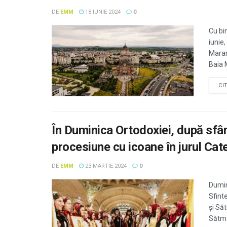
DE
EMM
18 IUNIE 2024
0
Cu bi
iunie
Maram
Baia 
CI
În Duminica Ortodoxiei, după sfânt
procesiune cu icoane în jurul Cat
DE
EMM
23 MARTIE 2024
0
Dumin
Sfint
și Să
Sătmă