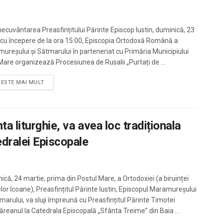
necuvântarea Preasfințitului Părinte Episcop Iustin, duminică, 23
, cu începere de la ora 15:00, Episcopia Ortodoxă Română a
ureșului și Sătmarului în parteneriat cu Primăria Municipiului
Mare organizează Procesiunea de Rusalii „Purtați de ...
TESTE MAI MULT
a liturghie, va avea loc tradiționala
edralei Episcopale
ică, 24 martie, prima din Postul Mare, a Ortodoxiei (a biruinței
elor Icoane), Preasfințitul Părinte Iustin, Episcopul Maramureșului
tmarului, va sluji împreună cu Preasfințitul Părinte Timotei
reanul la Catedrala Episcopală „Sfânta Treime” din Baia ...