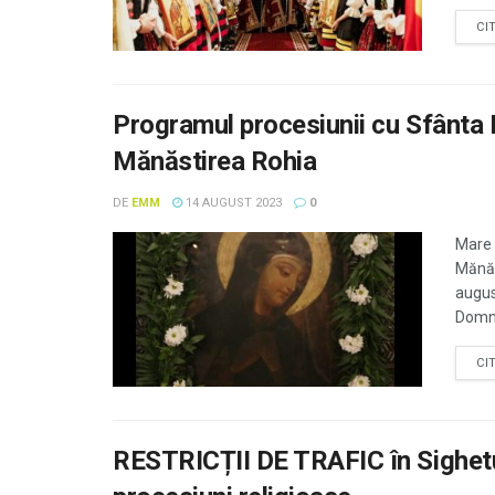
CI
Programul procesiunii cu Sfânta 
Mănăstirea Rohia
DE
EMM
14 AUGUST 2023
0
Mare 
Mănăs
augus
Domnul
CI
RESTRICȚII DE TRAFIC în Sighetu