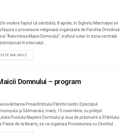
 în vedere faptul că sâmbătă, 8 aprilie, în Sighetu Marmaţiei se
sfășura o procesiune religioasă organizată de Parohia Ortodoxă
ă “Adormirea Maicii Domnului”, traficul rutier în zona centrală
restricționat în intervalul ...
TESTE MAI MULT
 Maicii Domnului – program
necuvântarea Preasfințitului Părinte Iustin, Episcopul
ureşului și Sătmarului, marţi, 15 noiembrie, cu prilejul
utului Postului Nașterii Domnului și ziua de prăznuire a Sfântului
s Paisie de la Neamț, se va organiza Procesiunea cu Cinstitul ...