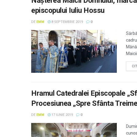
Naşterea Maicii Domnului, marcat
episcopului Iuliu Hossu
DE
EMM
8 SEPTEMBRIE 2019
0
Sărbă
cadru
Mănăs
Maicii
CI
Hramul Catedralei Episcopale „Sf
Procesiunea „Spre Sfânta Treime
DE
EMM
17 IUNIE 2019
0
Dumin
cunos