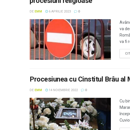
procesiuni religioase
DE
EMM
6 APRILIE 2023
0
Având
va de
Român
va fi 
CI
Procesiunea cu Cinstitul Brâu al
DE
EMM
14 NOIEMBRIE 2022
0
Cu bi
Maram
încep
Cuvio