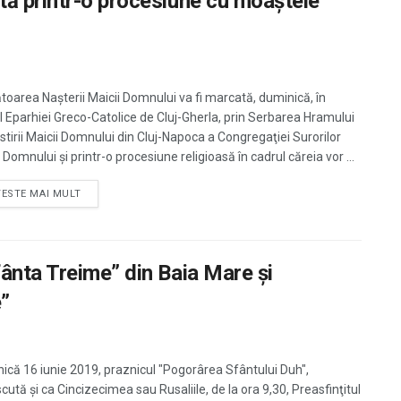
ă printr-o procesiune cu moaştele
toarea Naşterii Maicii Domnului va fi marcată, duminică, în
l Eparhiei Greco-Catolice de Cluj-Gherla, prin Serbarea Hramului
tirii Maicii Domnului din Cluj-Napoca a Congregaţiei Surorilor
 Domnului şi printr-o procesiune religioasă în cadrul căreia vor ...
TESTE MAI MULT
ânta Treime” din Baia Mare şi
”
ică 16 iunie 2019, praznicul "Pogorârea Sfântului Duh",
cută şi ca Cincizecimea sau Rusaliile, de la ora 9,30, Preasfinţitul