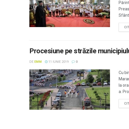
Părin
Preas
Sfânta
CI
Procesiune pe străzile municipiul
DE
EMM
11 IUNIE 2019
0
Cu bi
Maram
la ora
a. Pro
CI