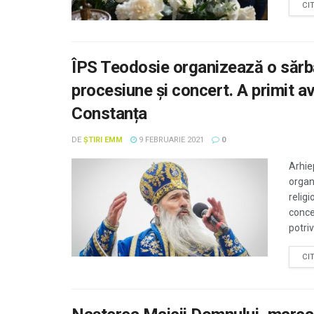
CI
ÎPS Teodosie organizează o sărbăt
procesiune și concert. A primit av
Constanța
DE
ȘTIRI EMM
9 FEBRUARIE 2021
0
Arhie
organ
relig
conce
potrivi
CI