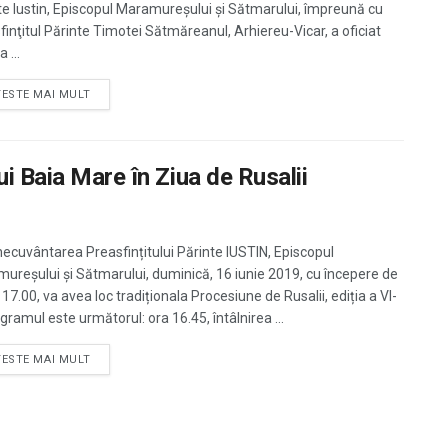
te Iustin, Episcopul Maramureşului şi Sătmarului, împreună cu
finţitul Părinte Timotei Sătmăreanul, Arhiereu-Vicar, a oficiat
 ...
TESTE MAI MULT
ui Baia Mare în Ziua de Rusalii
necuvântarea Preasfințitului Părinte IUSTIN, Episcopul
ureșului și Sătmarului, duminică, 16 iunie 2019, cu începere de
 17.00, va avea loc tradiționala Procesiune de Rusalii, ediția a VI-
gramul este următorul: ora 16.45, întâlnirea ...
TESTE MAI MULT