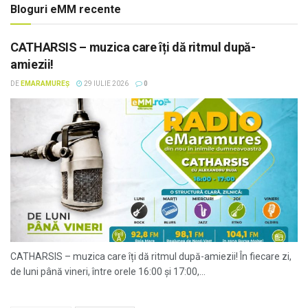
Bloguri eMM recente
CATHARSIS – muzica care îți dă ritmul după-
amiezii!
DE
EMARAMUREȘ
29 IULIE 2026
0
CATHARSIS – muzica care îți dă ritmul după-amiezii! În fiecare zi,
de luni până vineri, între orele 16:00 și 17:00,...