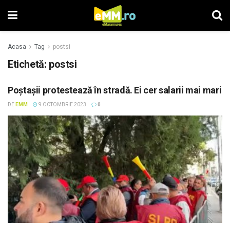
Acasa
Tag
postsi
Etichetă: postsi
Poştaşii protestează în stradă. Ei cer salarii mai mari
DE
EMM
9 OCTOMBRIE 2023
0