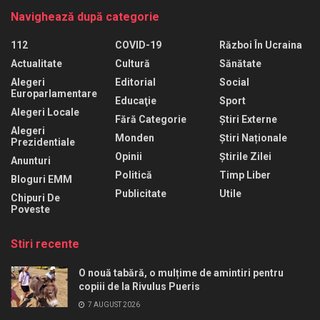
Navighează după categorie
112
COVID-19
Război În Ucraina
Actualitate
Cultură
Sănătate
Alegeri
Editorial
Social
Europarlamentare
Educaţie
Sport
Alegeri Locale
Fără Categorie
Știri Externe
Alegeri
Monden
Știri Naționale
Prezidentiale
Opinii
Știrile Zilei
Anunturi
Politică
Timp Liber
Bloguri EMM
Publicitate
Utile
Chipuri De
Poveste
Stiri recente
O nouă tabără, o mulțime de amintiri pentru
copiii de la Rivulus Pueris
7 AUGUST 2026