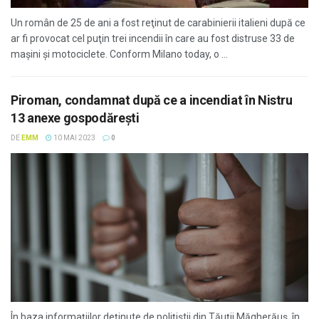
Un român de 25 de ani a fost reţinut de carabinierii italieni după ce
ar fi provocat cel puţin trei incendii în care au fost distruse 33 de
maşini şi motociclete. Conform Milano today, o ...
Piroman, condamnat după ce a incendiat în Nistru
13 anexe gospodăreşti
DE
EMM
10 MAI 2023
0
În baza informațiilor deținute de polițiștii din Tăuții Măgherăuș, în