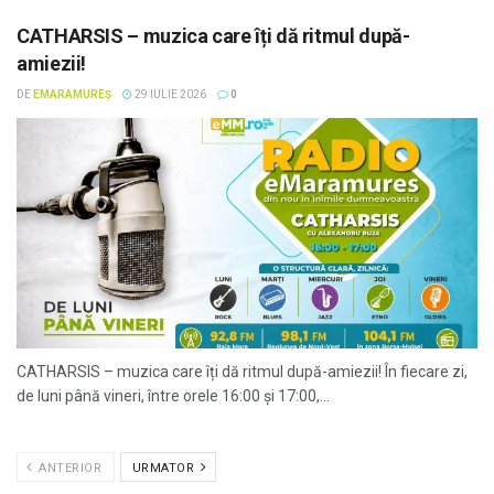
CATHARSIS – muzica care îți dă ritmul după-
amiezii!
DE
EMARAMUREȘ
29 IULIE 2026
0
CATHARSIS – muzica care îți dă ritmul după-amiezii! În fiecare zi,
de luni până vineri, între orele 16:00 și 17:00,...
ANTERIOR
URMATOR