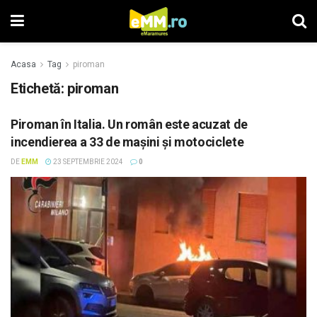
Acasa
Tag
piroman
Etichetă: piroman
Piroman în Italia. Un român este acuzat de
incendierea a 33 de maşini şi motociclete
DE
EMM
23 SEPTEMBRIE 2024
0