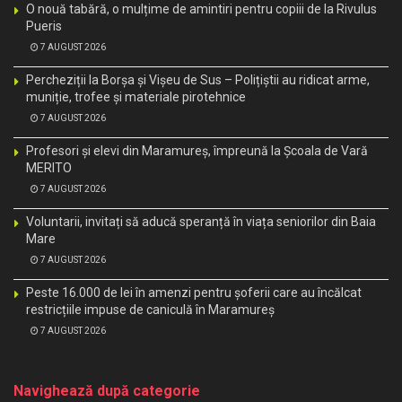
O nouă tabără, o mulțime de amintiri pentru copiii de la Rivulus
Pueris
7 AUGUST 2026
Percheziții la Borșa și Vișeu de Sus – Polițiștii au ridicat arme,
muniție, trofee și materiale pirotehnice
7 AUGUST 2026
Profesori și elevi din Maramureș, împreună la Școala de Vară
MERITO
7 AUGUST 2026
Voluntarii, invitați să aducă speranță în viața seniorilor din Baia
Mare
7 AUGUST 2026
Peste 16.000 de lei în amenzi pentru șoferii care au încălcat
restricțiile impuse de caniculă în Maramureș
7 AUGUST 2026
Navighează după categorie