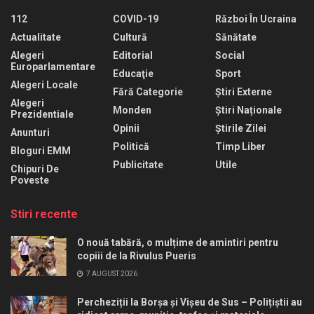
112
COVID-19
Război În Ucraina
Actualitate
Cultură
Sănătate
Alegeri
Editorial
Social
Europarlamentare
Educaţie
Sport
Alegeri Locale
Fără Categorie
Știri Externe
Alegeri
Monden
Știri Naționale
Prezidentiale
Opinii
Știrile Zilei
Anunturi
Politică
Timp Liber
Bloguri EMM
Publicitate
Utile
Chipuri De
Poveste
Stiri recente
O nouă tabără, o mulțime de amintiri pentru
copiii de la Rivulus Pueris
7 AUGUST 2026
Percheziții la Borșa și Vișeu de Sus – Polițiștii au