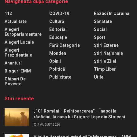
Navighează după categorie
112
COVID-19
Război În Ucraina
Actualitate
Cultură
Sănătate
Alegeri
Editorial
Social
Europarlamentare
Educaţie
Sport
Alegeri Locale
Fără Categorie
Știri Externe
Alegeri
Monden
Știri Naționale
Prezidentiale
Opinii
Știrile Zilei
Anunturi
Politică
Timp Liber
Bloguri EMM
Publicitate
Utile
Chipuri De
Poveste
Stiri recente
„101 Români – Reîntoarcerea” – Înapoi la
rădăcini, la casa lui Grigore Leșe din Stoiceni
7 AUGUST 2026
Vijelii puternice și grindină în Maramureș – ANM