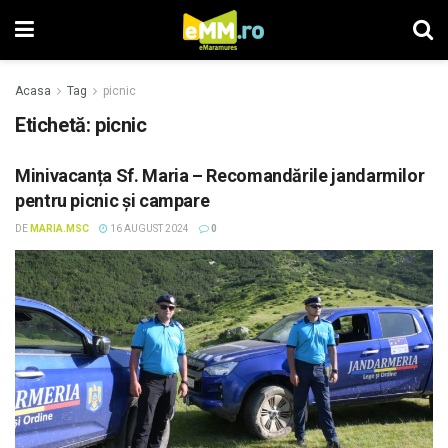
Acasa
Tag
picnic
Etichetă: picnic
Minivacanța Sf. Maria – Recomandările jandarmilor
pentru picnic și campare
DE
MARIA.MSC
16 AUGUST 2024
0