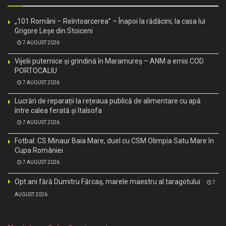
„101 Români – Reîntoarcerea” – Înapoi la rădăcini, la casa lui
Grigore Leșe din Stoiceni
7 AUGUST 2026
Vijelii puternice și grindină în Maramureș – ANM a emis COD
PORTOCALIU
7 AUGUST 2026
Lucrări de reparații la rețeaua publică de alimentare cu apă
între calea ferată și Italsofa
7 AUGUST 2026
Fotbal. CS Minaur Baia Mare, duel cu CSM Olimpia Satu Mare în
Cupa României
7 AUGUST 2026
Opt ani fără Dumitru Fărcaș, marele maestru al taragotului
7
AUGUST 2026