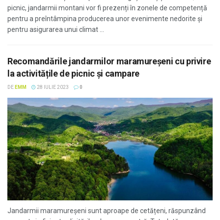
picnic, jandarmii montani vor fi prezenți în zonele de competență
pentru a preîntâmpina producerea unor evenimente nedorite și
pentru asigurarea unui climat ...
Recomandările jandarmilor maramureșeni cu privire
la activitățile de picnic și campare
DE
EMM
28 IULIE 2023
0
Jandarmii maramureșeni sunt aproape de cetățeni, răspunzând