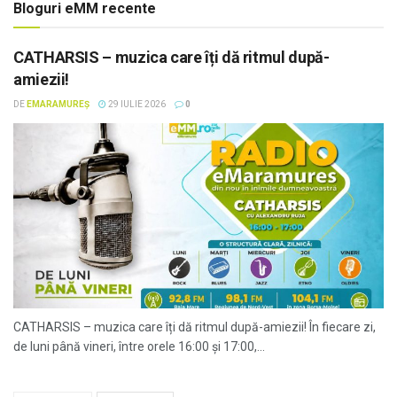
Bloguri eMM recente
CATHARSIS – muzica care îți dă ritmul după-
amiezii!
DE
EMARAMUREȘ
29 IULIE 2026
0
CATHARSIS – muzica care îți dă ritmul după-amiezii! În fiecare zi,
de luni până vineri, între orele 16:00 și 17:00,...