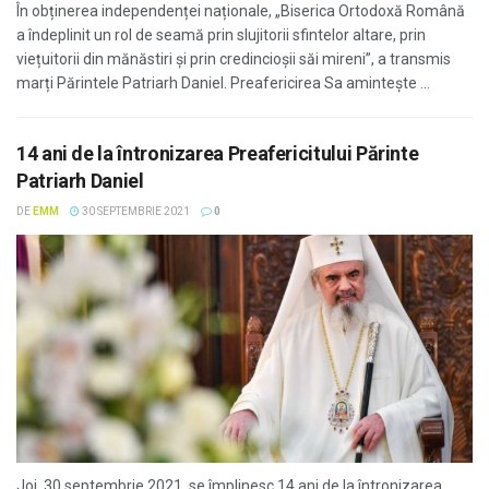
În obținerea independenței naționale, „Biserica Ortodoxă Română
a îndeplinit un rol de seamă prin slujitorii sfintelor altare, prin
viețuitorii din mănăstiri şi prin credincioșii săi mireni”, a transmis
marți Părintele Patriarh Daniel. Preafericirea Sa amintește ...
14 ani de la întronizarea Preafericitului Părinte
Patriarh Daniel
DE
EMM
30 SEPTEMBRIE 2021
0
Joi, 30 septembrie 2021, se împlinesc 14 ani de la întronizarea