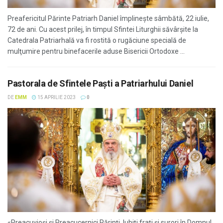
Preafericitul Părinte Patriarh Daniel împlineşte sâmbătă, 22 iulie,
72 de ani. Cu acest prilej, în timpul Sfintei Liturghii săvârșite la
Catedrala Patriarhală va fi rostită o rugăciune specială de
mulţumire pentru binefacerile aduse Bisericii Ortodoxe ...
Pastorala de Sfintele Paşti a Patriarhului Daniel
DE
EMM
15 APRILIE 2023
0
«Preacuvioşi şi Preacucernici Părinţi, Iubiţi fraţi şi surori în Domnul,