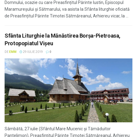
Domnului, ocazie cu care Preasfințitul Părinte Iustin, Episcopul
Maramureșului și Sătmarului, va asista la Sfânta liturghie oficiată
de Preasfințitul Părinte Timotei Sătmăreanul, Arhiereu vicar, la ...
Sfânta Liturghie la Mănăstirea Borșa-Pietroasa,
Protopopiatul Vișeu
DE
EMM
29 IULIE 2019
0
Sâmbătă, 27 iulie (Sfântul Mare Mucenic și Tămăduitor
Pantelimon), Preasfințitul Părinte Timotei Sătmăreanul, Arhiereu