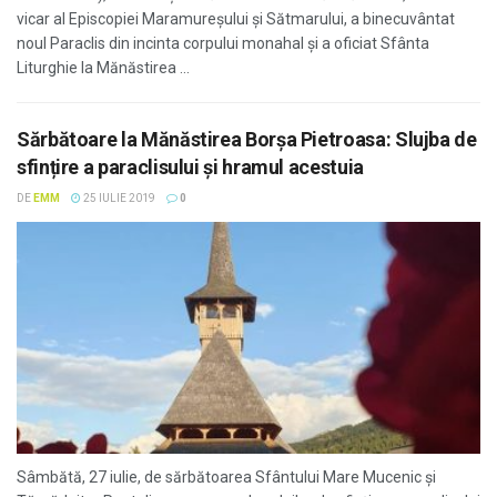
vicar al Episcopiei Maramureșului și Sătmarului, a binecuvântat
noul Paraclis din incinta corpului monahal și a oficiat Sfânta
Liturghie la Mănăstirea ...
Sărbătoare la Mănăstirea Borșa Pietroasa: Slujba de
sfințire a paraclisului și hramul acestuia
DE
EMM
25 IULIE 2019
0
Sâmbătă, 27 iulie, de sărbătoarea Sfântului Mare Mucenic și