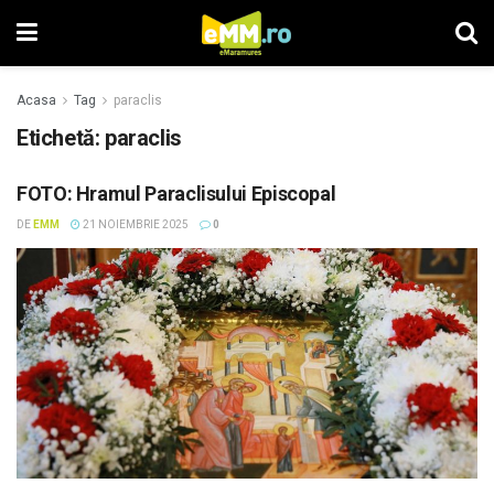
Acasa
Tag
paraclis
Etichetă: paraclis
FOTO: Hramul Paraclisului Episcopal
DE
EMM
21 NOIEMBRIE 2025
0