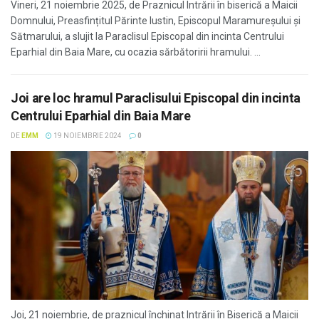
Vineri, 21 noiembrie 2025, de Praznicul Intrării în biserică a Maicii
Domnului, Preasfințitul Părinte Iustin, Episcopul Maramureșului și
Sătmarului, a slujit la Paraclisul Episcopal din incinta Centrului
Eparhial din Baia Mare, cu ocazia sărbătoririi hramului. ...
Joi are loc hramul Paraclisului Episcopal din incinta
Centrului Eparhial din Baia Mare
DE
EMM
19 NOIEMBRIE 2024
0
Joi, 21 noiembrie, de praznicul închinat Intrării în Biserică a Maicii