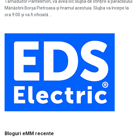
Tămăduitor Pantelimon, va avea loc slujba de sfințire a paraclisului
Mănăstirii Borşa Pietroasa și hramul acestuia. Slujba va începe la
ora 9:00 și va fi oficiată ...
Bloguri eMM recente