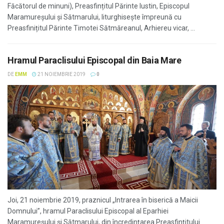
Făcătorul de minuni), Preasfințitul Părinte Iustin, Episcopul
Maramureșului și Sătmarului, liturghisește împreună cu
Preasfinițitul Părinte Timotei Sătmăreanul, Arhiereu vicar, ...
Hramul Paraclisului Episcopal din Baia Mare
DE
EMM
21 NOIEMBRIE 2019
0
Joi, 21 noiembrie 2019, praznicul „Intrarea în biserică a Maicii
Domnului”, hramul Paraclisului Episcopal al Eparhiei
Maramureşului şi Sătmarului, din încredinţarea Preasfinţitului