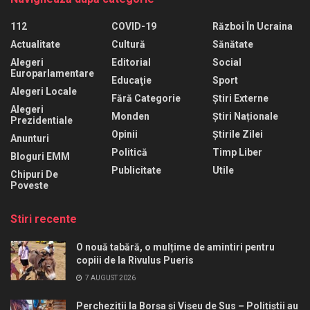
112
COVID-19
Război În Ucraina
Actualitate
Cultură
Sănătate
Alegeri
Editorial
Social
Europarlamentare
Educaţie
Sport
Alegeri Locale
Fără Categorie
Știri Externe
Alegeri
Monden
Știri Naționale
Prezidentiale
Opinii
Știrile Zilei
Anunturi
Politică
Timp Liber
Bloguri EMM
Publicitate
Utile
Chipuri De
Poveste
Stiri recente
O nouă tabără, o mulțime de amintiri pentru
copiii de la Rivulus Pueris
7 AUGUST 2026
Percheziții la Borșa și Vișeu de Sus – Polițiștii au