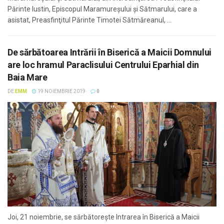
Părinte Iustin, Episcopul Maramureşului şi Sătmarului, care a
asistat, Preasfinţitul Părinte Timotei Sătmăreanul, ...
De sărbătoarea Intrării în Biserică a Maicii Domnului
are loc hramul Paraclisului Centrului Eparhial din
Baia Mare
DE
EMM
19 NOIEMBRIE 2019
0
Joi, 21 noiembrie, se sărbătoreşte Intrarea în Biserică a Maicii