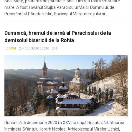
Baia Mare, păstorită de părintele Ionel Timiș, a fost sărbătoare
mare. A fost săvârșit Slujba Paraclisului Maicii Domnului, de
Preasfințitul Părinte Iustin, Episcopul Maramureșului și ...
Duminică, hramul de iarnă al Paraclisului de la
demisolul bisericii de la Rohia
DE
EMM
4 DECEMBRIE 2020
0
Duminică, 6 decembrie 2020 (a XXVII-a după Rusalii, sărbătoarea
închinată Sfântului Ierarh Nicolae, Arhiepiscopul Mirelor Lichiei,