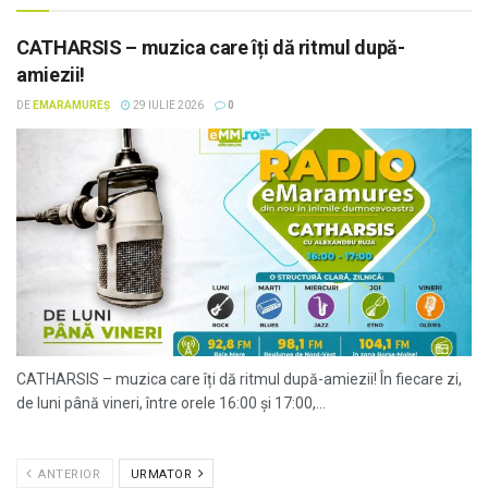
CATHARSIS – muzica care îți dă ritmul după-
amiezii!
DE
EMARAMUREȘ
29 IULIE 2026
0
CATHARSIS – muzica care îți dă ritmul după-amiezii! În fiecare zi,
de luni până vineri, între orele 16:00 și 17:00,...
ANTERIOR
URMATOR