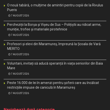
O nouă tabără, o mulțime de amintiri pentru copiii de la Rivulus
Pueris
7 AUGUST 2026
Percheziții la Borșa și Vișeu de Sus – Polițiștii au ridicat arme,
muniție, trofee și materiale pirotehnice
7 AUGUST 2026
Profesori și elevi din Maramureș, împreună la Școala de Vară
MERITO
7 AUGUST 2026
Voluntarii, invitați să aducă speranță în viața seniorilor din Baia
Mare
7 AUGUST 2026
Peste 16.000 de lei în amenzi pentru șoferii care au încălcat
restricțiile impuse de caniculă în Maramureș
7 AUGUST 2026
Navighează după categorie