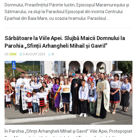
Domnului, Preasfințitul Părinte Iustin, Episcopul Maramureșului și
Sătmarului, va sluji la Paraclisul Episcopal din incinta Centrului
Eparhial din Baia Mare, cu ocazia hramului. Paraclisul ...
Sărbătoare la Viile Apei. Slujbă Maicii Domnului la
Parohia „Sfinții Arhangheli Mihail și Gavril”
DE
EMM
3 AUGUST 2024
0
În Parohia „Sfinții Arhangheli Mihail și Gavril” Viile Apei, Protopopiat