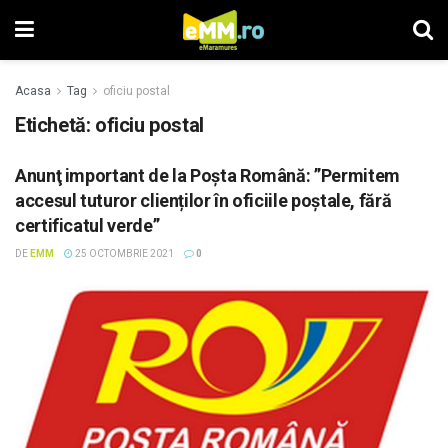
Acasa
Tag
oficiu postal
Etichetă: oficiu postal
Anunţ important de la Poșta Română: ”Permitem
accesul tuturor clienților în oficiile poștale, fără
certificatul verde”
DE
EMM
25 OCTOMBRIE 2021
0