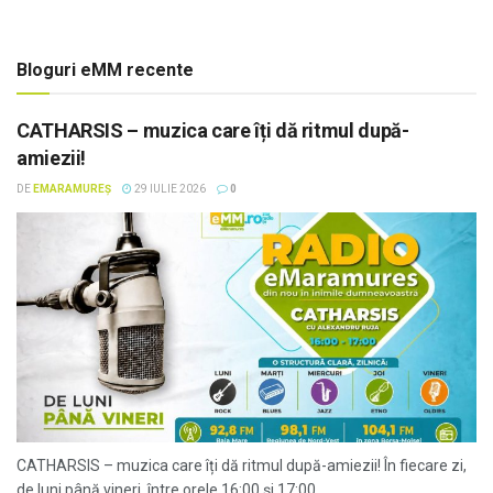
Bloguri eMM recente
CATHARSIS – muzica care îți dă ritmul după-
amiezii!
DE
EMARAMUREȘ
29 IULIE 2026
0
CATHARSIS – muzica care îți dă ritmul după-amiezii! În fiecare zi,
de luni până vineri, între orele 16:00 și 17:00,...