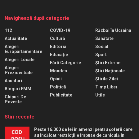
Navighează după categorie
112
COVID-19
Război În Ucraina
Actualitate
Cultură
Sănătate
Alegeri
Editorial
Social
Europarlamentare
Educaţie
Sport
Alegeri Locale
Fără Categorie
Știri Externe
Alegeri
Monden
Știri Naționale
Prezidentiale
Opinii
Știrile Zilei
Anunturi
Politică
Timp Liber
Bloguri EMM
Publicitate
Utile
Chipuri De
Poveste
Stiri recente
Peste 16.000 de lei în amenzi pentru șoferii care
au încălcat restricțiile impuse de caniculă în