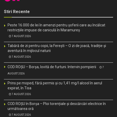
Stiri Recente
Peste 16.000 de lei în amenzi pentru șoferii care au încălcat
restricțiile impuse de caniculă în Maramureș
7 AUGUST 2026
Tabără de zi pentru copii, la Ferești – O zi de joacă, tradiție și
aventură în mijlocul naturii
7 AUGUST 2026
COD ROȘU – Borșa, lovită de furtuni. Intervin pompierii
7
AUGUST 2026
Prins pe moped, fără permis și cu 1,41 mg/l alcool în aerul
expirat, în Tisa
7 AUGUST 2026
COD ROȘU în Borșa – Ploi torențiale și descărcări electrice în
următoarea oră
7 AUGUST 2026