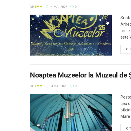
DE
EMM
14 MAI 2025
0
Sunte
Arheo
orele 
este V
CI
Noaptea Muzeelor la Muzeul de Ș
DE
EMM
13 MAI 2025
0
Peste
cea d
ofici
Mare î
CI