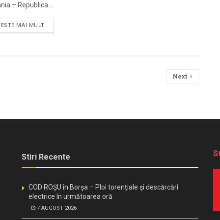
ia – Republica ...
TESTE MAI MULT
Next
S
Stiri Recente
COD ROȘU în Borșa – Ploi torențiale și descărcări
electrice în următoarea oră
7 AUGUST 2026