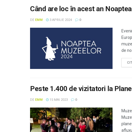
Când are loc în acest an Noapte
DE
EMM
3 APRILIE 2024
0
Eveni
Europ
muzee
de no
CI
Peste 1.400 de vizitatori la Plan
DE
EMM
15 MAI 2023
0
Muzeu
Muzee
planet
afluxu