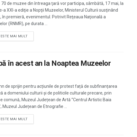
 70 de muzee din întreaga ţară vor participa, sâmbătă, 17 mai, la
e-a XXI-a ediţie a Nopţii Muzeelor, Ministerul Culturii susţinând
al, în premieră, evenimentul. Potrivit Reţeaua Naţională a
lor (RNMR), pe durata ...
TESTE MAI MULT
pă în acest an la Noaptea Muzeelor
mn de sprijin pentru acțiunile de protest față de subfinanțarea
ă a domeniului culturii și de politicile culturale precare, prin
ie comună, Muzeul Județean de Artă ”Centrul Artistic Baia
, Muzeul Județean de Etnografie ...
TESTE MAI MULT