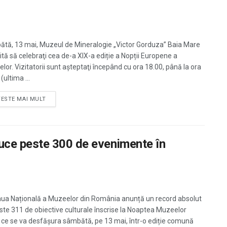
tă, 13 mai, Muzeul de Mineralogie „Victor Gorduza” Baia Mare
vită să celebraţi cea de-a XIX-a ediție a Nopții Europene a
lor. Vizitatorii sunt aşteptaţi începând cu ora 18.00, până la ora
(ultima ...
TESTE MAI MULT
uce peste 300 de evenimente în
ua Națională a Muzeelor din România anunță un record absolut
ste 311 de obiective culturale înscrise la Noaptea Muzeelor
 ce se va desfășura sâmbătă, pe 13 mai, într-o ediție comună