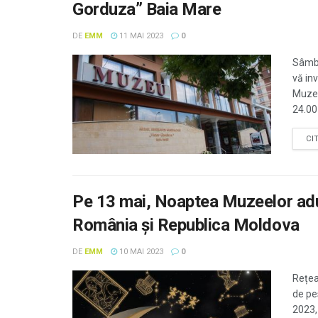
Gorduza” Baia Mare
DE
EMM
11 MAI 2023
0
Sâmbă
vă in
Muzee
24.00 
CI
Pe 13 mai, Noaptea Muzeelor ad
România și Republica Moldova
DE
EMM
10 MAI 2023
0
Rețea
de pe
2023,