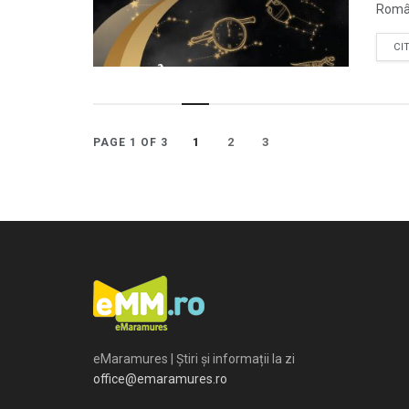
Român
CI
1
2
3
PAGE 1 OF 3
eMaramures | Știri și informații la zi
office@emaramures.ro