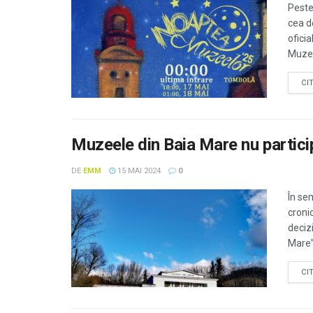
Peste
cea d
ofici
Muzee
CI
Muzeele din Baia Mare nu partici
DE
EMM
15 MAI 2024
0
În se
cronic
deciz
Mare”
CI