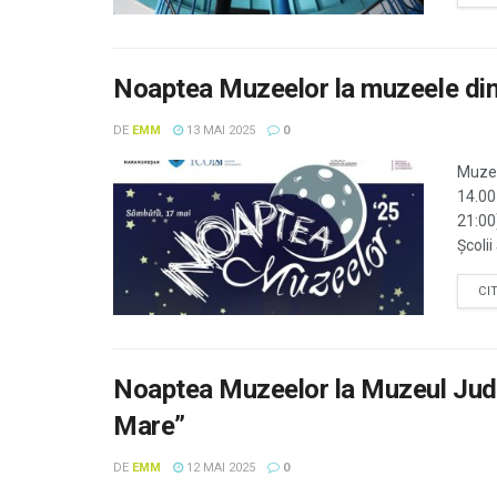
Noaptea Muzeelor la muzeele din
DE
EMM
13 MAI 2025
0
Muzee
14.00
21:00
Școli
CI
Noaptea Muzeelor la Muzeul Județ
Mare”
DE
EMM
12 MAI 2025
0