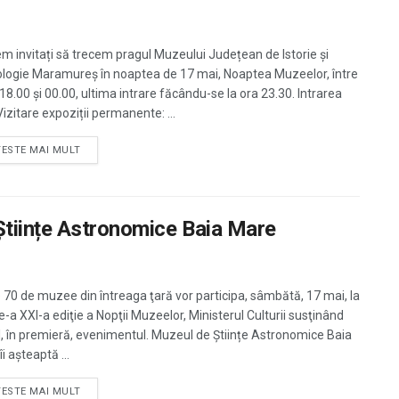
m invitați să trecem pragul Muzeului Județean de Istorie și
logie Maramureș în noaptea de 17 mai, Noaptea Muzeelor, între
18.00 și 00.00, ultima intrare făcându-se la ora 23.30. Intrarea
izitare expoziții permanente: ...
TESTE MAI MULT
tiințe Astronomice Baia Mare
 70 de muzee din întreaga ţară vor participa, sâmbătă, 17 mai, la
e-a XXI-a ediţie a Nopţii Muzeelor, Ministerul Culturii susţinând
al, în premieră, evenimentul. Muzeul de Științe Astronomice Baia
i așteaptă ...
TESTE MAI MULT