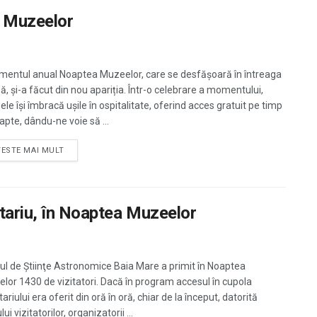
a Muzeelor
mentul anual Noaptea Muzeelor, care se desfășoară în întreaga
ă, și-a făcut din nou apariția. Într-o celebrare a momentului,
le își îmbracă ușile în ospitalitate, oferind acces gratuit pe timp
apte, dându-ne voie să ...
TESTE MAI MULT
etariu, în Noaptea Muzeelor
l de Ştiinţe Astronomice Baia Mare a primit în Noaptea
lor 1430 de vizitatori. Dacă în program accesul în cupola
ariului era oferit din oră în oră, chiar de la început, datorită
lui vizitatorilor, organizatorii ...