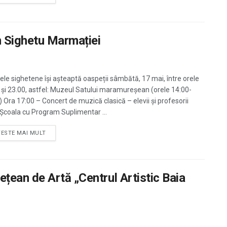
 Sighetu Marmației
le sighetene își așteaptă oaspeții sâmbătă, 17 mai, între orele
 și 23.00, astfel: Muzeul Satului maramureșean (orele 14:00-
) Ora 17:00 – Concert de muzică clasică – elevii și profesorii
i Școala cu Program Suplimentar ...
TESTE MAI MULT
ean de Artă „Centrul Artistic Baia