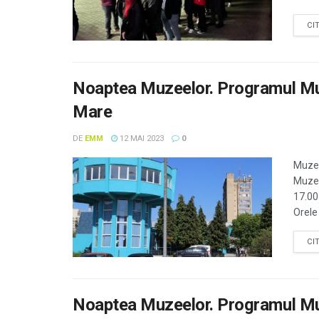
CI
Noaptea Muzeelor. Programul Muz
Mare
DE
EMM
12 MAI 2023
0
Muzeu
Muzee
17.00
Orele 
CI
Noaptea Muzeelor. Programul Muz