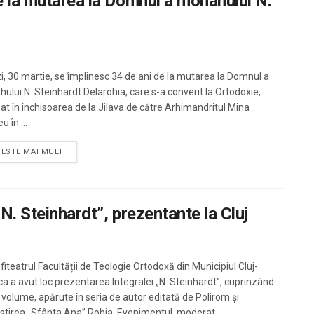
e la mutarea la Domnul a monahului N.
i, 30 martie, se împlinesc 34 de ani de la mutarea la Domnul a
ului N. Steinhardt Delarohia, care s-a converit la Ortodoxie,
at în închisoarea de la Jilava de către Arhimandritul Mina
 în ...
TESTE MAI MULT
N. Steinhardt”, prezentante la Cluj
fiteatrul Facultății de Teologie Ortodoxă din Municipiul Cluj-
a a avut loc prezentarea Integralei „N. Steinhardt”, cuprinzând
 volume, apărute în seria de autor editată de Polirom şi
tirea „Sfânta Ana” Rohia. Evenimentul, moderat ...