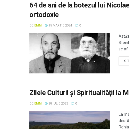
64 de ani de la botezul lui Nicola
ortodoxie
DE
EMM
15 MARTIE 2024
0
Astăzi
Stein
se afl
CI
Zilele Culturii şi Spiritualităţii l
DE
EMM
28 IULIE 2023
0
La mă
desfă
Rohia