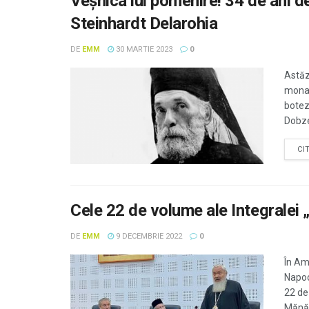
Veşnica lui pomenire! 34 de ani d
Steinhardt Delarohia
DE
EMM
30 MARTIE 2023
0
Astăz
monah
botez
Dobzeu
CI
Cele 22 de volume ale Integralei „
DE
EMM
9 DECEMBRIE 2022
0
În Am
Napoc
22 de
Mănăs