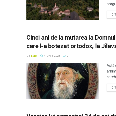
progra
CI
Cinci ani de la mutarea la Domnu
care l-a botezat ortodox, la Jilav
DE
EMM
7 IUNIE 2023
0
Astăz
arhim
catehi
CI