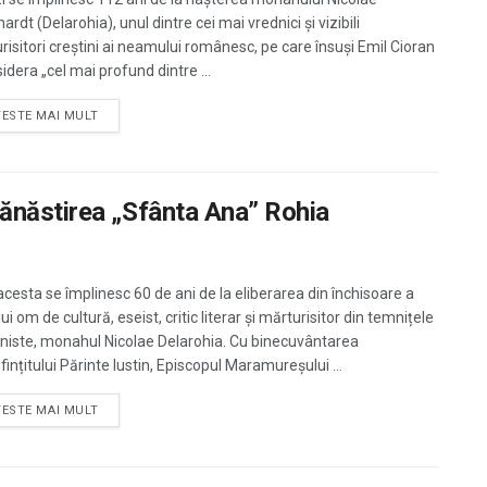
ardt (Delarohia), unul dintre cei mai vrednici şi vizibili
risitori creştini ai neamului românesc, pe care însuşi Emil Cioran
sidera „cel mai profund dintre ...
TESTE MAI MULT
la Mănăstirea „Sfânta Ana” Rohia
acesta se împlinesc 60 de ani de la eliberarea din închisoare a
i om de cultură, eseist, critic literar și mărturisitor din temnițele
iste, monahul Nicolae Delarohia. Cu binecuvântarea
ințitului Părinte Iustin, Episcopul Maramureșului ...
TESTE MAI MULT