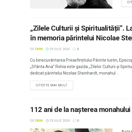
CI
„Zilele Culturii și Spiritualității”
în memoria părintelui Nicolae Ste
DE
EMM
29 IULIE 2024
0
Cu binecuvântarea Preasfințitului Părinte Iustin, Episc
„Sfânta Ana” Rohia este gazda „Zilelor Culturii și Spirit
dedicat părintelui Nicolae Steinhardt, monahul ...
CITESTE MAI MULT
112 ani de la nașterea monahului
DE
EMM
29 IULIE 2024
0
Astăz