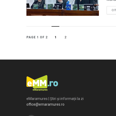
CI
1
2
PAGE 1 OF 2
eMaramures | Știri și informații la zi
office@emaramures.ro