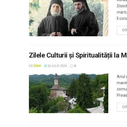
Steinh
mărtu
îl con
CI
Zilele Culturii și Spiritualității 
DE
EMM
26 IULIE 2024
0
Anul 
marelu
comun
Preasf
CI