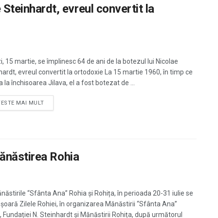
e Steinhardt, evreul convertit la
, 15 martie, se împlinesc 64 de ani de la botezul lui Nicolae
hardt, evreul convertit la ortodoxie La 15 martie 1960, în timp ce
a la închisoarea Jilava, el a fost botezat de ...
TESTE MAI MULT
a Mănăstirea Rohia
năstirile “Sfânta Ana” Rohia și Rohița, în perioada 20-31 iulie se
șoară Zilele Rohiei, în organizarea Mănăstirii “Sfânta Ana”
, Fundației N. Steinhardt și Mănăstirii Rohița, după următorul