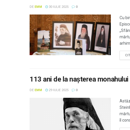
DE
EMM
30 IULIE 2025
0
Cu bi
Episc
„Sfân
mărtu
arhim
CI
113 ani de la nașterea monahului
DE
EMM
29 IULIE 2025
0
Astăz
Steinh
mărtu
îl con