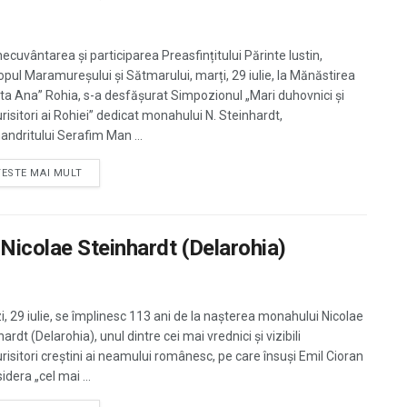
necuvântarea și participarea Preasfințitului Părinte Iustin,
opul Maramureșului și Sătmarului, marți, 29 iulie, la Mănăstirea
ta Ana” Rohia, s-a desfășurat Simpozionul „Mari duhovnici și
risitori ai Rohiei” dedicat monahului N. Steinhardt,
andritului Serafim Man ...
TESTE MAI MULT
 Nicolae Steinhardt (Delarohia)
i, 29 iulie, se împlinesc 113 ani de la nașterea monahului Nicolae
ardt (Delarohia), unul dintre cei mai vrednici şi vizibili
risitori creştini ai neamului românesc, pe care însuşi Emil Cioran
sidera „cel mai ...