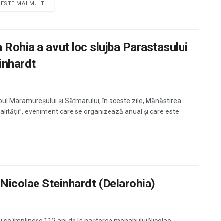
TESTE MAI MULT
. La Rohia a avut loc slujba Parastasului
inhardt
opul Maramureșului și Sătmarului, în aceste zile, Mănăstirea
ualității”, eveniment care se organizează anual și care este
 Nicolae Steinhardt (Delarohia)
i se împlinesc 112 ani de la nașterea monahului Nicolae