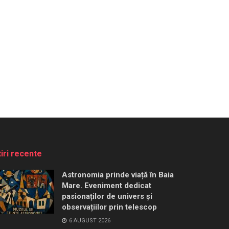
tiri recente
Astronomia prinde viață în Baia
Mare. Eveniment dedicat
pasionaților de univers și
observațiilor prin telescop
6 AUGUST 2026