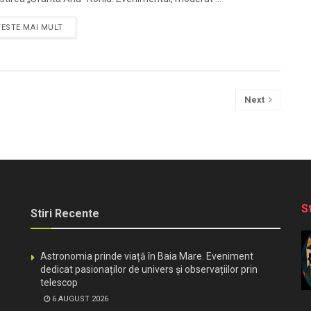
TESTE MAI MULT
Next
S
Stiri Recente
Astronomia prinde viață în Baia Mare. Eveniment
dedicat pasionaților de univers și observațiilor prin
telescop
6 AUGUST 2026