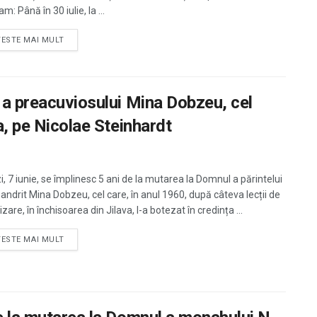
m: Până în 30 iulie, la ...
TESTE MAI MULT
l a preacuviosului Mina Dobzeu, cel
a, pe Nicolae Steinhardt
i, 7 iunie, se împlinesc 5 ani de la mutarea la Domnul a părintelui
andrit Mina Dobzeu, cel care, în anul 1960, după câteva lecții de
zare, în închisoarea din Jilava, l-a botezat în credința ...
TESTE MAI MULT