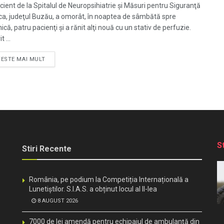
cient de la Spitalul de Neuropsihiatrie şi Măsuri pentru Siguranţă
a, judeţul Buzău, a omorât, în noaptea de sâmbătă spre
că, patru pacienţi şi a rănit alţi nouă cu un stativ de perfuzie.
t ...
TESTE MAI MULT
S
Stiri Recente
România, pe podium la Competiția Internațională a
Lunetiștilor. S.I.A.S. a obținut locul al II-lea
8 AUGUST 2026
7000 de lei amendă pentru echipajul de ambulanță din