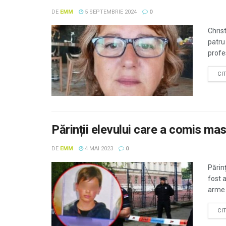
DE
EMM
5 SEPTEMBRIE 2024
0
Christ
patru 
profe
CI
Părinții elevului care a comis mas
DE
EMM
4 MAI 2023
0
Părinț
fost 
arme ș
CI