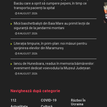
Bacău care a oprit să cumpere pepeni, în timp ce
transporta pacienți la spital
8 AUGUST 2026
Micii baschetbaliști din Baia Mare au primit lecții de
siguranță de la jandarmii montani
8 AUGUST 2026
Literația timpurie, în prim-plan: noi măsuri pentru
sprijinirea elevilor din Maramureș
8 AUGUST 2026
Iancu de Hunedoara, readus în memoria băimărenilor:
eveniment dedicat voievodului la Muzeul Județean
8 AUGUST 2026
Navighează după categorie
112
COVID-19
Război În
Ucraina
Actualitate
Cultură