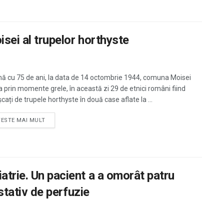
isei al trupelor horthyste
mă cu 75 de ani, la data de 14 octombrie 1944, comuna Moisei
a prin momente grele, în această zi 29 de etnici români fiind
ați de trupele horthyste în două case aflate la ...
TESTE MAI MULT
atrie. Un pacient a a omorât patru
 stativ de perfuzie