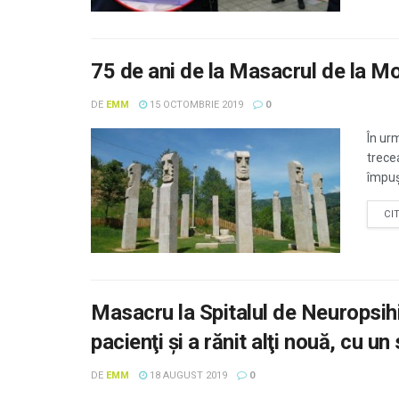
75 de ani de la Masacrul de la Mo
DE
EMM
15 OCTOMBRIE 2019
0
În ur
trece
împușc
CI
Masacru la Spitalul de Neuropsihi
pacienţi şi a rănit alţi nouă, cu un
DE
EMM
18 AUGUST 2019
0