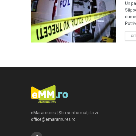
Un pa
Săpoc
dumini
Potrivi
CI
eMaramures | Știri și informații la zi
office@emaramures.ro