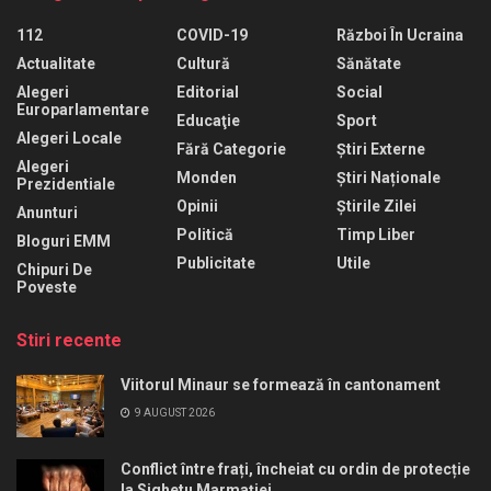
112
COVID-19
Război În Ucraina
Actualitate
Cultură
Sănătate
Alegeri
Editorial
Social
Europarlamentare
Educaţie
Sport
Alegeri Locale
Fără Categorie
Știri Externe
Alegeri
Monden
Știri Naționale
Prezidentiale
Opinii
Știrile Zilei
Anunturi
Politică
Timp Liber
Bloguri EMM
Publicitate
Utile
Chipuri De
Poveste
Stiri recente
Viitorul Minaur se formează în cantonament
9 AUGUST 2026
Conflict între frați, încheiat cu ordin de protecție
la Sighetu Marmației