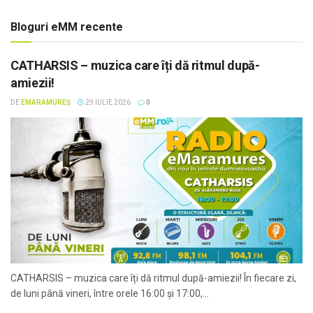
Bloguri eMM recente
CATHARSIS – muzica care îți dă ritmul după-
amiezii!
DE
EMARAMUREȘ
29 IULIE 2026
0
CATHARSIS – muzica care îți dă ritmul după-amiezii! În fiecare zi,
de luni până vineri, între orele 16:00 și 17:00,...