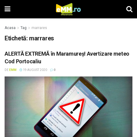
Acasa
Tag
marrares
Etichetă: marrares
ALERTĂ EXTREMĂ în Maramureș! Avertizare meteo
Cod Portocaliu
DE
EMM
19 AUGUST 2020
0