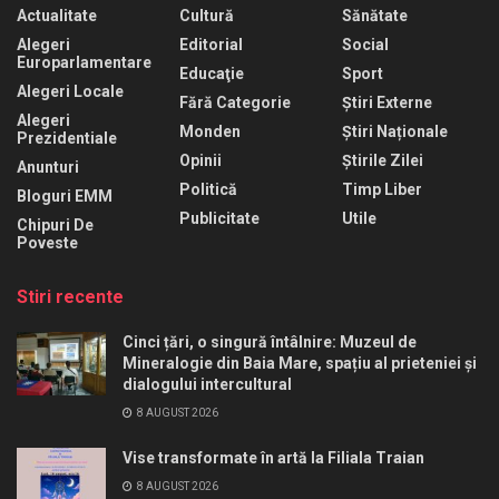
Actualitate
Cultură
Sănătate
Alegeri
Editorial
Social
Europarlamentare
Educaţie
Sport
Alegeri Locale
Fără Categorie
Știri Externe
Alegeri
Monden
Știri Naționale
Prezidentiale
Opinii
Știrile Zilei
Anunturi
Politică
Timp Liber
Bloguri EMM
Publicitate
Utile
Chipuri De
Poveste
Stiri recente
Cinci țări, o singură întâlnire: Muzeul de
Mineralogie din Baia Mare, spațiu al prieteniei și
dialogului intercultural
8 AUGUST 2026
Vise transformate în artă la Filiala Traian
8 AUGUST 2026