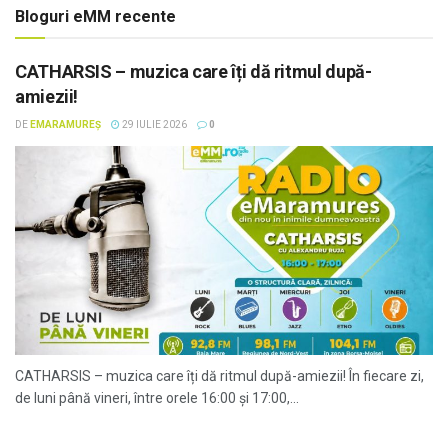
Bloguri eMM recente
CATHARSIS – muzica care îți dă ritmul după-
amiezii!
DE
EMARAMUREȘ
29 IULIE 2026
0
CATHARSIS – muzica care îți dă ritmul după-amiezii! În fiecare zi,
de luni până vineri, între orele 16:00 și 17:00,...