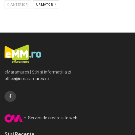
ANTERIOR
URMATOR
eMaramures | Știri și informații la zi
office@emaramures.ro
– Servicii de creare site web
Stiri Recente