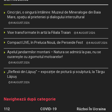
Cinci țări, o singură întâlnire: Muzeul de Mineralogie din Baia
Mare, spațiu al prieteniei și dialogului intercultural
8 AUGUST 2026
Vise transformate în artă la Filiala Traian
8 AUGUST 2026
Compact LIVE, în Preluca Nouă, de Perseide Fest
8 AUGUST 2026
Apelul jandarmilor montani – Natura se admiră la pas, nu se
cucerește cu zgomotul motoarelor!
8 AUGUST 2026
„Reflexii din Lăpuș” – expoziție de pictură și sculptură, la Târgu
Lăpuș
8 AUGUST 2026
Navighează după categorie
112
COVID-19
Război În Ucraina