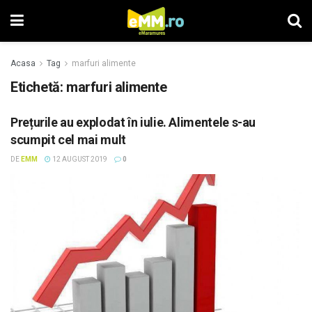
Acasa
Tag
marfuri alimente
Etichetă: marfuri alimente
Prețurile au explodat în iulie. Alimentele s-au
scumpit cel mai mult
DE
EMM
12 AUGUST 2019
0