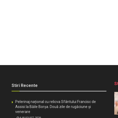
S
Stiri Recente
Pelerinaj național cu relicva Sfântului Francisc de
Assisi la Băile Borșa. Două zile de rugăciune și
venerare
6 AUGUST 2026