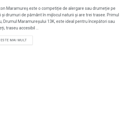
on Maramureș este o competiție de alergare sau drumeție pe
 și drumuri de pământ în mijlocul naturii și are trei trasee. Primul
u, Drumul Maramureșului 13K, este ideal pentru începători sau
i, traseu accesibil ...
TESTE MAI MULT