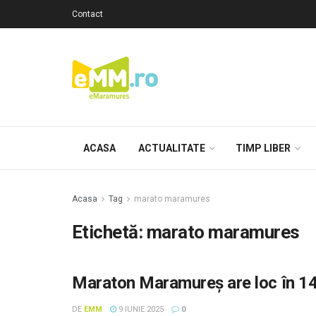
Contact
ACASA
ACTUALITATE
TIMP LIBER
Acasa
Tag
marato maramures
Etichetă: marato maramures
Maraton Maramureș are loc în 14
DE
EMM
9 IUNIE 2025
0