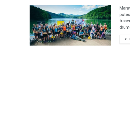
Marat
poteci
trase
drumeț
CI