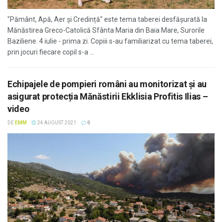
"Pământ, Apă, Aer și Credință" este tema taberei desfăşurată la
Mănăstirea Greco-Catolică Sfânta Maria din Baia Mare, Surorile
Baziliene. 4 iulie - prima zi. Copiii s-au familiarizat cu tema taberei,
prin jocuri fiecare copil s-a ...
Echipajele de pompieri români au monitorizat și au
asigurat protecția Mănăstirii Ekklisia Profitis Ilias –
video
DE
EMM
24 AUGUST 2021
0