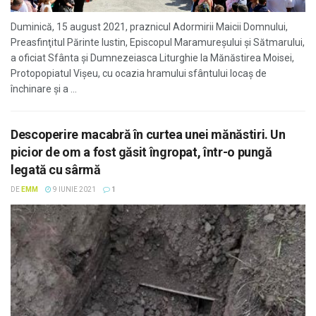
Duminică, 15 august 2021, praznicul Adormirii Maicii Domnului,
Preasfinţitul Părinte Iustin, Episcopul Maramureşului şi Sătmarului,
a oficiat Sfânta şi Dumnezeiasca Liturghie la Mănăstirea Moisei,
Protopopiatul Vişeu, cu ocazia hramului sfântului locaş de
închinare şi a ...
Descoperire macabră în curtea unei mănăstiri. Un
picior de om a fost găsit îngropat, într-o pungă
legată cu sârmă
DE
EMM
9 IUNIE 2021
1