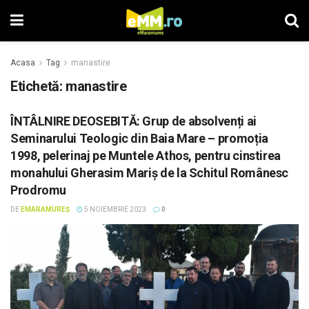
Acasa
Tag
manastire
Etichetă: manastire
ÎNTÂLNIRE DEOSEBITĂ: Grup de absolvenți ai
Seminarului Teologic din Baia Mare – promoția
1998, pelerinaj pe Muntele Athos, pentru cinstirea
monahului Gherasim Mariș de la Schitul Românesc
Prodromu
DE
EMARAMUREȘ
5 NOIEMBRIE 2023
0