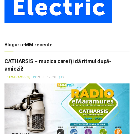
Bloguri eMM recente
CATHARSIS – muzica care îți dă ritmul după-
amiezii!
DE
EMARAMUREȘ
29 IULIE 2026
0