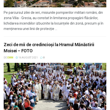
Pe parcursul zilei de ieri, misiunile pompierilor militari români, din
zona Vilia - Grecia, au constat în limitarea propagării flăcărilor,
lichidarea incendiilor izbucnite la locuințele din zonă, precum și în
menținerea unei linii de protecție ...
Zeci de mii de credincioși la Hramul Mănăstirii
Moisei – FOTO
DE
EMM
16 AUGUST 2021
0