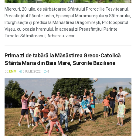
Miercuri, 20 iulie, de sărbătoarea Sfântului Proroc Ilie Tesviteanul,
Preasfințitul Părinte Iustin, Episcopul Maramureșului și Sătmarului,
liturghisește și predică la Mănăstirea Dragomirești, Protopopiatul
Vișeu, cu ocazia hramului. În aceeaşi zi Preasfințitul Părinte
Timotei Sătmăreanul, Arhiereu-vicar ...
Prima zi de tabără la Mănăstirea Greco-Catolică
Sfânta Maria din Baia Mare, Surorile Baziliene
DE
EMM
5 IULIE 2022
0