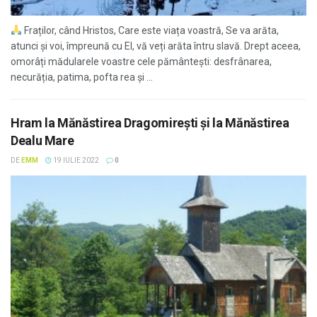
Fraților, când Hristos, Care este viața voastră, Se va arăta,
atunci și voi, împreună cu El, vă veți arăta întru slavă. Drept aceea,
omorâți mădularele voastre cele pământești: desfrânarea,
necurăția, patima, pofta rea și ...
Hram la Mănăstirea Dragomireşti şi la Mănăstirea
Dealu Mare
DE
EMM
19 IULIE 2022
0