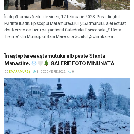
În după-amiază zilei de vineri, 17 februarie 2023, Preasfințitul
Părinte Iustin, Episcopul Maramureșului și Sătmarului, a efectuat
două vizite de lucru pe șantierul Catedralei Episcopale „Sfânta
Treime” din Municipiul Baia Mare și la Schitul „Schimbarea ...
În așteptarea așternutului alb peste Sfânta
Manastire.
GALERIE FOTO MINUNATĂ
DE
EMARAMUREȘ
11 DECEMBRIE 2022
0