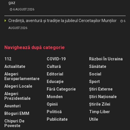
gaz
6 AUGUST 2026
Credință, aventură și tradiție la jubileul Cercetașilor Munților
6
AUGUST 2026
Navighează după categorie
112
COVID-19
Război În Ucraina
Actualitate
Cultură
Sănătate
Alegeri
Editorial
Social
Europarlamentare
Educaţie
Sport
Alegeri Locale
Fără Categorie
Știri Externe
Alegeri
Monden
Știri Naționale
Prezidentiale
Opinii
Știrile Zilei
Anunturi
Politică
Timp Liber
Bloguri EMM
Publicitate
Utile
Chipuri De
Poveste