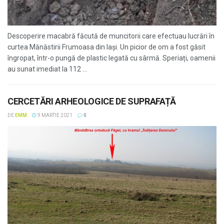
Descoperire macabră făcută de muncitorii care efectuau lucrări în
curtea Mănăstirii Frumoasa din Iași. Un picior de om a fost găsit
îngropat, într-o pungă de plastic legată cu sârmă. Speriați, oamenii
au sunat imediat la 112 ...
CERCETĂRI ARHEOLOGICE DE SUPRAFAȚĂ
DE
EMM
9 MARTIE 2021
0