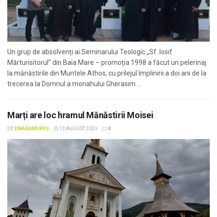
Un grup de absolvenți ai Seminarului Teologic „Sf. Iosif
Mărturisitorul” din Baia Mare – promoția 1998 a făcut un pelerinaj
la mănăstirile din Muntele Athos, cu prilejul împlinirii a doi ani de la
trecerea la Domnul a monahului Gherasim ...
Marți are loc hramul Mănăstirii Moisei
DE
EMARAMUREȘ
13 AUGUST 2023
0