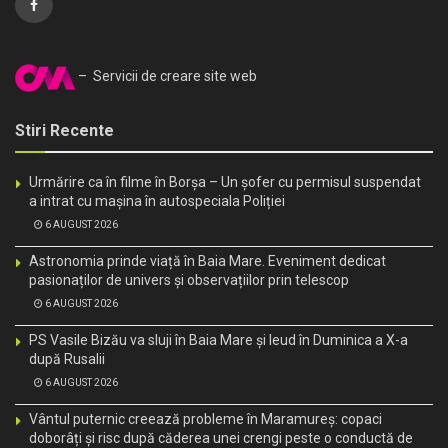
– Servicii de creare site web
Stiri Recente
Urmărire ca în filme în Borșa – Un șofer cu permisul suspendat
a intrat cu mașina în autospeciala Poliției
6 AUGUST 2026
Astronomia prinde viață în Baia Mare. Eveniment dedicat
pasionaților de univers și observațiilor prin telescop
6 AUGUST 2026
PS Vasile Bizău va sluji în Baia Mare și Ieud în Duminica a X-a
după Rusalii
6 AUGUST 2026
Vântul puternic creează probleme în Maramureș: copaci
doborâți și risc după căderea unei crengi peste o conductă de