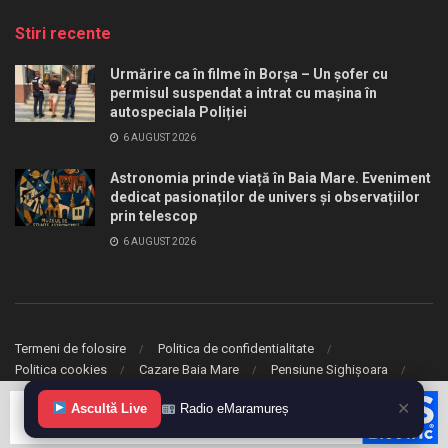
Stiri recente
Urmărire ca în filme în Borșa – Un șofer cu
permisul suspendat a intrat cu mașina în
autospeciala Poliției
6 AUGUST 2026
Astronomia prinde viață în Baia Mare. Eveniment
dedicat pasionaților de univers și observațiilor
prin telescop
6 AUGUST 2026
Termeni de folosire
Politica de confidentialitate
Politica cookies
Cazare Baia Mare
Pensiune Sighișoara
✕
© 2020 eMaramures. Toate drepturile rezervate.
Ascultă Live
Radio eMaramureș