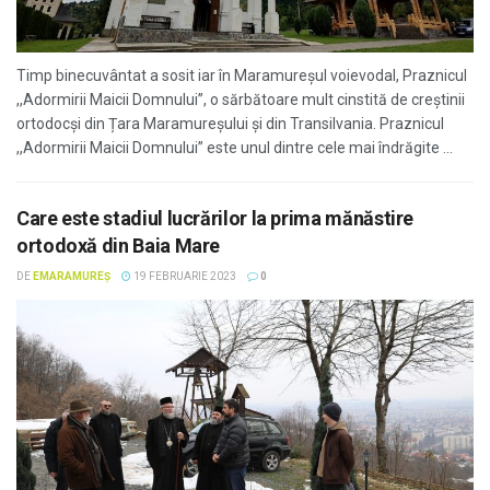
Timp binecuvântat a sosit iar în Maramureșul voievodal, Praznicul
,,Adormirii Maicii Domnului”, o sărbătoare mult cinstită de creștinii
ortodocși din Țara Maramureșului și din Transilvania. Praznicul
,,Adormirii Maicii Domnului” este unul dintre cele mai îndrăgite ...
Care este stadiul lucrărilor la prima mănăstire
ortodoxă din Baia Mare
DE
EMARAMUREȘ
19 FEBRUARIE 2023
0