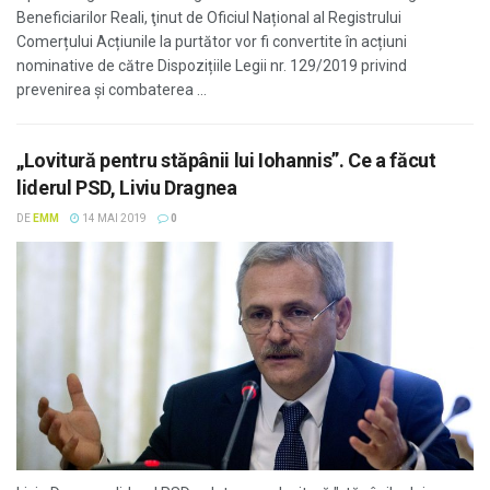
Beneficiarilor Reali, ţinut de Oficiul Național al Registrului
Comerțului Acțiunile la purtător vor fi convertite în acțiuni
nominative de către Dispozițiile Legii nr. 129/2019 privind
prevenirea și combaterea ...
„Lovitură pentru stăpânii lui Iohannis”. Ce a făcut
liderul PSD, Liviu Dragnea
DE
EMM
14 MAI 2019
0