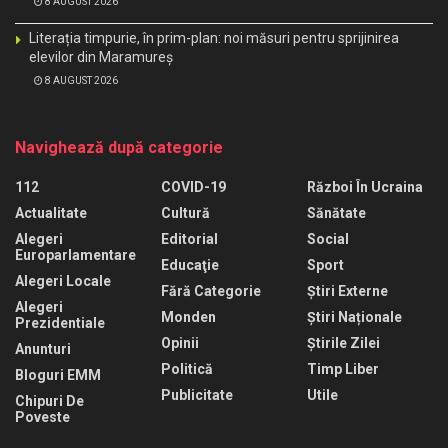
8 AUGUST 2026
Literația timpurie, în prim-plan: noi măsuri pentru sprijinirea
elevilor din Maramureș
8 AUGUST 2026
Navighează după categorie
112
COVID-19
Război În Ucraina
Actualitate
Cultură
Sănătate
Alegeri
Editorial
Social
Europarlamentare
Educaţie
Sport
Alegeri Locale
Fără Categorie
Știri Externe
Alegeri
Monden
Știri Naționale
Prezidentiale
Opinii
Știrile Zilei
Anunturi
Politică
Timp Liber
Bloguri EMM
Publicitate
Utile
Chipuri De
Poveste