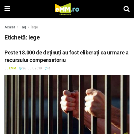
Acasa
Tag
lege
Etichetă: lege
Peste 18.000 de deținuți au fost eliberați ca urmare a
recursului compensatoriu
DE
EMM
26 IULIE 2019
0