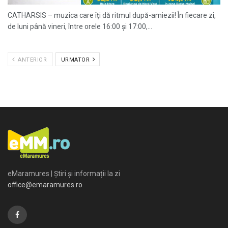
CATHARSIS – muzica care îți dă ritmul după-amiezii! În fiecare zi,
de luni până vineri, între orele 16:00 și 17:00,...
ANTERIOR
URMATOR
eMaramures | Știri și informații la zi
office@emaramures.ro