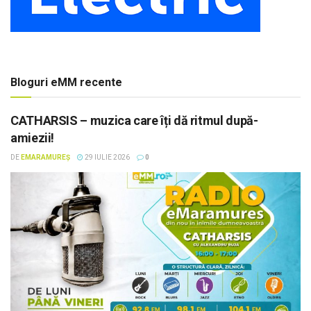
Bloguri eMM recente
CATHARSIS – muzica care îți dă ritmul după-
amiezii!
DE
EMARAMUREȘ
29 IULIE 2026
0