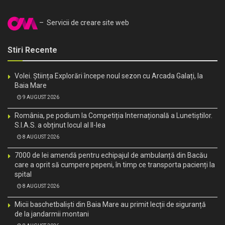
– Servicii de creare site web
Stiri Recente
Volei. Știința Explorări începe noul sezon cu Arcada Galați, la
Baia Mare
9 AUGUST 2026
România, pe podium la Competiția Internațională a Lunetiștilor.
S.I.A.S. a obținut locul al II-lea
8 AUGUST 2026
7000 de lei amendă pentru echipajul de ambulanță din Bacău
care a oprit să cumpere pepeni, în timp ce transporta pacienți la
spital
8 AUGUST 2026
Micii baschetbaliști din Baia Mare au primit lecții de siguranță
de la jandarmii montani