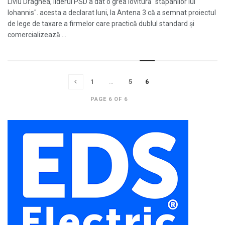
Liviu Dragnea, liderul PSD a dat o grea lovitură "stăpânilor lui
Iohannis". acesta a declarat luni, la Antena 3 că a semnat proiectul
de lege de taxare a firmelor care practică dublul standard și
comercializează ...
1
…
5
6
PAGE 6 OF 6