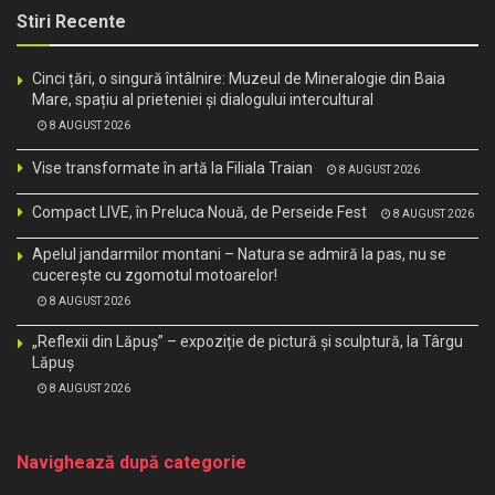
Stiri Recente
Cinci țări, o singură întâlnire: Muzeul de Mineralogie din Baia
Mare, spațiu al prieteniei și dialogului intercultural
8 AUGUST 2026
Vise transformate în artă la Filiala Traian
8 AUGUST 2026
Compact LIVE, în Preluca Nouă, de Perseide Fest
8 AUGUST 2026
Apelul jandarmilor montani – Natura se admiră la pas, nu se
cucerește cu zgomotul motoarelor!
8 AUGUST 2026
„Reflexii din Lăpuș” – expoziție de pictură și sculptură, la Târgu
Lăpuș
8 AUGUST 2026
Navighează după categorie