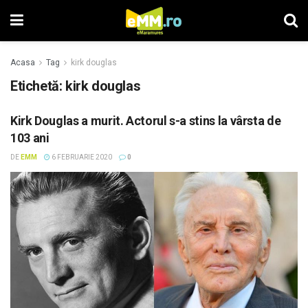
Acasa
Tag
kirk douglas
Etichetă: kirk douglas
Kirk Douglas a murit. Actorul s-a stins la vârsta de
103 ani
DE
EMM
6 FEBRUARIE 2020
0