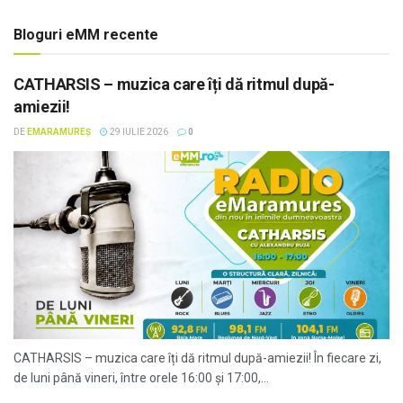
Bloguri eMM recente
CATHARSIS – muzica care îți dă ritmul după-
amiezii!
DE
EMARAMUREȘ
29 IULIE 2026
0
CATHARSIS – muzica care îți dă ritmul după-amiezii! În fiecare zi,
de luni până vineri, între orele 16:00 și 17:00,...