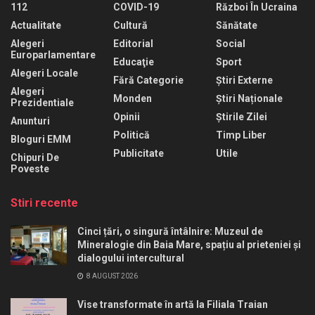
112
COVID-19
Război În Ucraina
Actualitate
Cultură
Sănătate
Alegeri
Editorial
Social
Europarlamentare
Educaţie
Sport
Alegeri Locale
Fără Categorie
Știri Externe
Alegeri
Monden
Știri Naționale
Prezidentiale
Opinii
Știrile Zilei
Anunturi
Politică
Timp Liber
Bloguri EMM
Publicitate
Utile
Chipuri De
Poveste
Stiri recente
Cinci țări, o singură întâlnire: Muzeul de
Mineralogie din Baia Mare, spațiu al prieteniei și
dialogului intercultural
8 AUGUST 2026
Vise transformate în artă la Filiala Traian